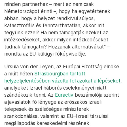
minden partnerhez – mert ez nem csak
Németországot érinti –, hogy ha egyetértenek
abban, hogy a helyzet rendkívül súlyos,
katasztrofális és fenntarthatatlan, akkor mit
tegyünk ezzel? Ha nem támogatják ezeket az
intézkedéseket, akkor milyen intézkedéseket
tudnak támogatni? Hozzanak alternatívákat” –
mondta az EU külügyi főképviselője.
Ursula von der Leyen, az Európai Bizottság elnöke
a múlt héten
Strasbourgban tartott
helyzetjelentésében vázolta fel azokat a lépéseket
,
amelyeket Izrael háborús cselekményei miatt
szándékozik tenni. Az
Euractiv
beszámolója szerint
a javaslatok fő lényege az erőszakos izraeli
telepesek és szélsőséges miniszterek
szankcionálása, valamint az EU–Izrael társulási
megállapodás kereskedelmi részének