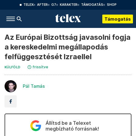
TELEX
AFTER
G7
KARAKTER
TÁMOGATÁS
SHOP
Támogatás
Az Európai Bizottság javasolni fogja
a kereskedelmi megállapodás
felfüggesztését Izraellel
frissítve
KÜLFÖLD
Pál Tamás
Állítsd be a Telexet
megbízható forrásnak!