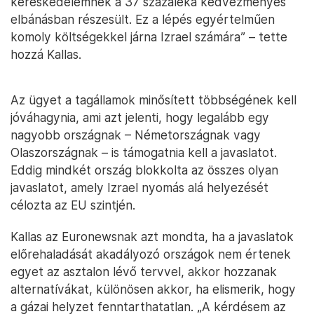
kereskedelemnek a 37 százaléka kedvezményes
elbánásban részesült. Ez a lépés egyértelműen
komoly költségekkel járna Izrael számára” – tette
hozzá Kallas.
Az ügyet a tagállamok minősített többségének kell
jóváhagynia, ami azt jelenti, hogy legalább egy
nagyobb országnak – Németországnak vagy
Olaszországnak – is támogatnia kell a javaslatot.
Eddig mindkét ország blokkolta az összes olyan
javaslatot, amely Izrael nyomás alá helyezését
célozta az EU szintjén.
Kallas az Euronewsnak azt mondta, ha a javaslatok
előrehaladását akadályozó országok nem értenek
egyet az asztalon lévő tervvel, akkor hozzanak
alternatívákat, különösen akkor, ha elismerik, hogy
a gázai helyzet fenntarthatatlan. „A kérdésem az