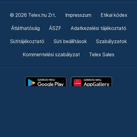
© 2026 Telex.hu Zrt.
Impresszum
Etikai kódex
Átláthatóság
ÁSZF
Adatkezelési tájékoztató
Sütitájékoztató
Süti beállítások
Szabályzatok
Kommentelési szabályzat
Telex Sales