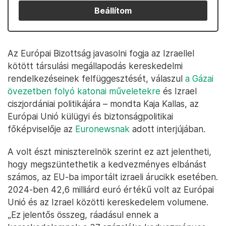
Beállítom
Az Európai Bizottság javasolni fogja az Izraellel
kötött társulási megállapodás kereskedelmi
rendelkezéseinek felfüggesztését, válaszul
a Gázai
övezetben folyó katonai műveletekre
és Izrael
ciszjordániai politikájára – mondta Kaja Kallas, az
Európai Unió külügyi és biztonságpolitikai
főképviselője az
Euronewsnak
adott interjújában.
A volt észt miniszterelnök szerint ez azt jelentheti,
hogy megszüntethetik a kedvezményes elbánást
számos, az EU-ba importált izraeli árucikk esetében.
2024-ben 42,6 milliárd euró értékű volt az Európai
Unió és az Izrael közötti kereskedelem volumene.
„Ez jelentős összeg, ráadásul ennek a