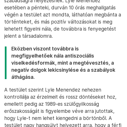
szabadságra helyezésnek. Lyle Menendez
esetében a pénteki, durván 10 órás meghallgatás
végén a testület azt mondta, láthatóan megbánta a
történteket, és más pozitív változásokat is meg
lehetett figyelni nála, de továbbra is fenyegetést
jelent a társadalomra.
Eközben viszont továbbra is
megfigyelhetőek nála antiszociális
viselkedésformák, mint a megtévesztés, a
negatív dolgok lekicsinylése és a szabályok
áthágása.
A testület szerint Lyle Menendez nehezen
kontrollálja az érzelmeit és rossz döntéseket hoz,
emellett pedig az 1989-es szülőgyilkosság
erőszakosságát is figyelembe véve arra jutottak,
hogy Lyle-t nem lehet kiengedni a börtönből. A
testület nagy hangsúlyt helyezett arra, hogy a férfi