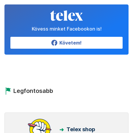
Kövess minket Facebookon is!
Követem!
Legfontosabb
Telex shop