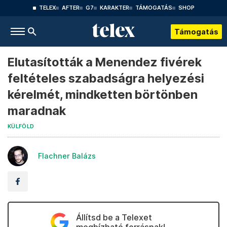
TELEX
AFTER
G7
KARAKTER
TÁMOGATÁS
SHOP
Támogatás
Elutasították a Menendez fivérek
feltételes szabadságra helyezési
kérelmét, mindketten börtönben
maradnak
KÜLFÖLD
Flachner Balázs
Állítsd be a Telexet