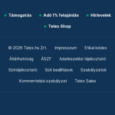
Támogatás
Adó 1% felajánlás
Hírlevelek
Telex Shop
© 2026 Telex.hu Zrt.
Impresszum
Etikai kódex
Átláthatóság
ÁSZF
Adatkezelési tájékoztató
Sütitájékoztató
Süti beállítások
Szabályzatok
Kommentelési szabályzat
Telex Sales