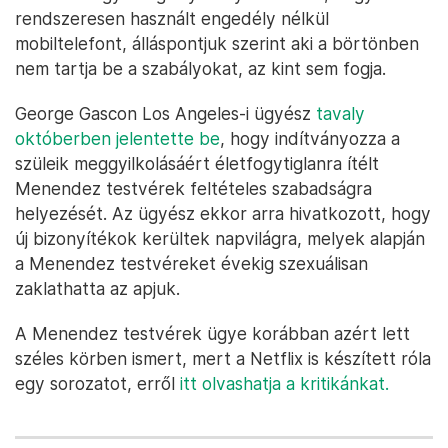
rendszeresen használt engedély nélkül
mobiltelefont, álláspontjuk szerint aki a börtönben
nem tartja be a szabályokat, az kint sem fogja.
George Gascon Los Angeles-i ügyész
tavaly
októberben jelentette be
, hogy indítványozza a
szüleik meggyilkolásáért életfogytiglanra ítélt
Menendez testvérek feltételes szabadságra
helyezését. Az ügyész ekkor arra hivatkozott, hogy
új bizonyítékok kerültek napvilágra, melyek alapján
a Menendez testvéreket évekig szexuálisan
zaklathatta az apjuk.
A Menendez testvérek ügye korábban azért lett
széles körben ismert, mert a Netflix is készített róla
egy sorozatot, erről
itt olvashatja a kritikánkat.