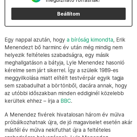
megbízható forrásnak!
Beállítom
Egy nappal azután, hogy
a bíróság kimondta
, Erik
Menendezt bő harminc év után még mindig nem
helyezik feltételes szabadságra, egy másik
meghallgatáson a bátyja, Lyle Menendez hasonló
kérelme sem járt sikerrel. Így a szüleik 1989-es
meggyilkolása miatt elítélt testvérpár egyik tagja
sem szabadulhat a börtönből, dacára annak, hogy
az utóbbi időszakban minden eddiginél közelebb
kerültek ehhez – írja a
BBC
.
A Menendez fivérek hivatalosan három év múlva
próbálkozhatnak újra, de jó magaviselet esetén akár
másfél év múlva nekifuthat újra a feltételes