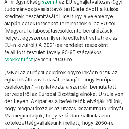
A hírügynökség
szerint
az EU éghajlatváltozás-ügyi
tudományos javaslattevő testülete óvott a külsős
kreditek beszámításától, mert így a véleménye
alapján befektetéseket terelhetnek el az EU-tól.
(Magyarul a kibocsátáscsökkentő beruházások
helyett egyszerűen ilyen krediteket vehetnek az
EU-n kívülről.) A 2021-es rendelet részeként
felállított testület tavaly 90-95 százalékos
csökkentést
javasolt 2040-re.
„Mivel az európai polgárok egyre inkább érzik az
éghajlatváltozás hatását, elvárják, hogy Európa
cselekedjen" – nyilatkozta a szerdán bemutatott
tervezetről az Európai Bizottság elnöke, Ursula von
der Leyen. Az ipar és a befektetők elvárják tőlünk,
hogy meghatározzuk az utazás kiszámítható irányát.
Ma megmutatjuk, hogy szilárdan kiállunk azon
kötelezettségvállalásunk mellett, hogy 2050-re