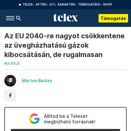
TELEX
AFTER
G7
KARAKTER
TÁMOGATÁS
SHOP
Támogatás
Az EU 2040-re nagyot csökkentene
az üvegházhatású gázok
kibocsátásán, de rugalmasan
KÜLFÖLD
Márton Balázs
Állítsd be a Telexet
megbízható forrásnak!