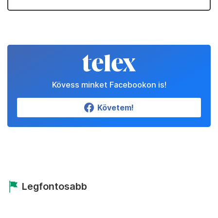
Kövess minket Facebookon is!
Követem!
Legfontosabb