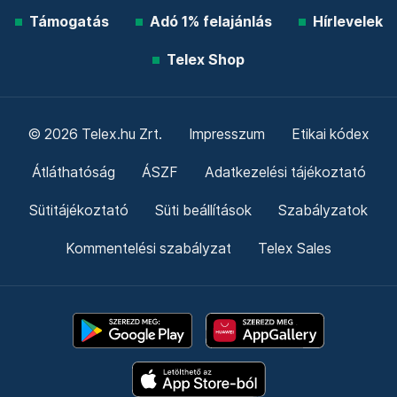
Támogatás
Adó 1% felajánlás
Hírlevelek
Telex Shop
© 2026 Telex.hu Zrt.
Impresszum
Etikai kódex
Átláthatóság
ÁSZF
Adatkezelési tájékoztató
Sütitájékoztató
Süti beállítások
Szabályzatok
Kommentelési szabályzat
Telex Sales