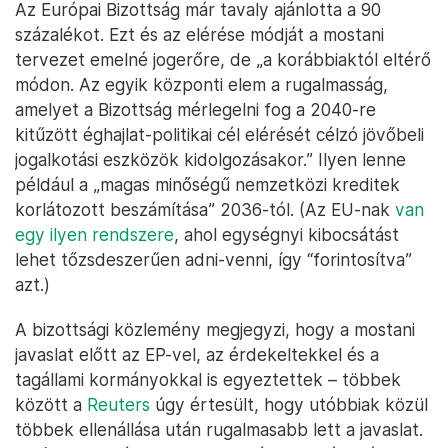
Az Európai Bizottság már tavaly ajánlotta a 90
százalékot. Ezt és az elérése módját a mostani
tervezet emelné jogerőre, de „a korábbiaktól eltérő
módon. Az egyik központi elem a rugalmasság,
amelyet a Bizottság mérlegelni fog a 2040-re
kitűzött éghajlat-politikai cél elérését célzó jövőbeli
jogalkotási eszközök kidolgozásakor.” Ilyen lenne
például a „magas minőségű nemzetközi kreditek
korlátozott beszámítása” 2036-tól. (Az EU-nak
van
egy ilyen rendszere
, ahol egységnyi kibocsátást
lehet tőzsdeszerűen adni-venni, így “forintosítva”
azt.)
A bizottsági közlemény megjegyzi, hogy a mostani
javaslat előtt az EP-vel, az érdekeltekkel és a
tagállami kormányokkal is egyeztettek – többek
között a
Reuters
úgy értesült, hogy utóbbiak közül
többek ellenállása után rugalmasabb lett a javaslat.