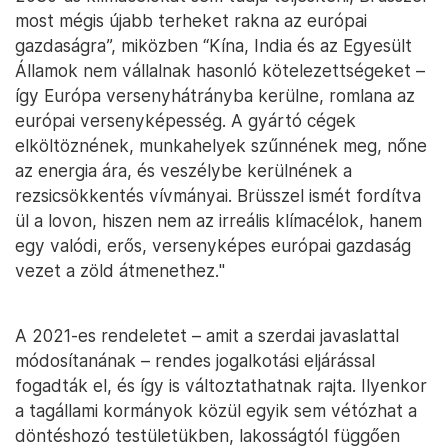
most mégis újabb terheket rakna az európai
gazdaságra”, miközben “Kína, India és az Egyesült
Államok nem vállalnak hasonló kötelezettségeket –
így Európa versenyhátrányba kerülne, romlana az
európai versenyképesség. A gyártó cégek
elköltöznének, munkahelyek szűnnének meg, nőne
az energia ára, és veszélybe kerülnének a
rezsicsökkentés vívmányai. Brüsszel ismét fordítva
ül a lovon, hiszen nem az irreális klímacélok, hanem
egy valódi, erős, versenyképes európai gazdaság
vezet a zöld átmenethez."
A 2021-es rendeletet – amit a szerdai javaslattal
módosítanának – rendes jogalkotási eljárással
fogadták el, és így is változtathatnak rajta. Ilyenkor
a tagállami kormányok közül egyik sem vétózhat a
döntéshozó testületükben, lakosságtól függően