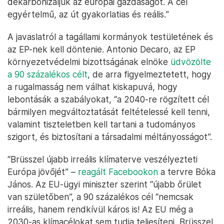
dekarbonizáljuk az európai gazdaságot. A cél
egyértelmű, az út gyakorlatias és reális.”
A javaslatról a tagállami kormányok testületének és
az EP-nek kell döntenie. Antonio Decaro, az EP
környezetvédelmi bizottságának elnöke
üdvözölte
a 90 százalékos célt
, de arra figyelmeztetett, hogy
a rugalmasság nem válhat kiskapuvá, hogy
lebontásák a szabályokat, “a 2040-re rögzített cél
bármilyen megváltoztatását feltételessé kell tenni,
valamint tiszteletben kell tartani a tudományos
szigort, és biztosítani a társadalmi méltányosságot”.
“Brüsszel újabb irreális klímaterve veszélyezteti
Európa jövőjét” –
reagált Facebookon
a tervre Bóka
János. Az EU-ügyi miniszter szerint “újabb őrület
van születőben”, a 90 százalékos cél “nemcsak
irreális, hanem rendkívül káros is! Az EU még a
2030-as klímacélokat sem tudja teljesíteni, Brüsszel