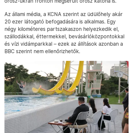
orosz-ukrán fronton megsérült orosz katona is.
Az állami média, a KCNA szerint az üdülőhely akár
20 ezer látogató befogadására is alkalmas. Egy
négy kilométeres partszakaszon helyezkedik el,
szállodákkal, éttermekkel, bevásárlóközpontokkal
és vízi vidámparkkal – ezek az állítások azonban a
BBC szerint nem ellenőrizhetők.