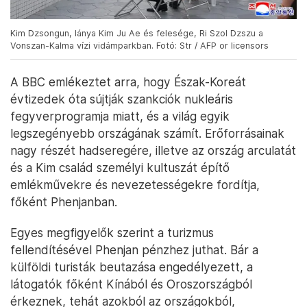
Kim Dzsongun, lánya Kim Ju Ae és felesége, Ri Szol Dzszu a
Vonszan-Kalma vízi vidámparkban. Fotó: Str / AFP or licensors
A BBC emlékeztet arra, hogy Észak-Koreát
évtizedek óta sújtják szankciók nukleáris
fegyverprogramja miatt, és a világ egyik
legszegényebb országának számít. Erőforrásainak
nagy részét hadseregére, illetve az ország arculatát
és a Kim család személyi kultuszát építő
emlékművekre és nevezetességekre fordítja,
főként Phenjanban.
Egyes megfigyelők szerint a turizmus
fellendítésével Phenjan pénzhez juthat. Bár a
külföldi turisták beutazása engedélyezett, a
látogatók főként Kínából és Oroszországból
érkeznek, tehát azokból az országokból,