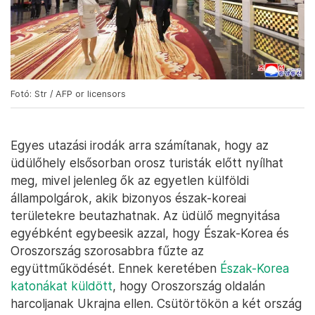
Fotó: Str / AFP or licensors
Egyes utazási irodák arra számítanak, hogy az
üdülőhely elsősorban orosz turisták előtt nyílhat
meg, mivel jelenleg ők az egyetlen külföldi
állampolgárok, akik bizonyos észak-koreai
területekre beutazhatnak. Az üdülő megnyitása
egyébként egybeesik azzal, hogy Észak-Korea és
Oroszország szorosabbra fűzte az
együttműködését. Ennek keretében
Észak-Korea
katonákat küldött
, hogy Oroszország oldalán
harcoljanak Ukrajna ellen. Csütörtökön a két ország