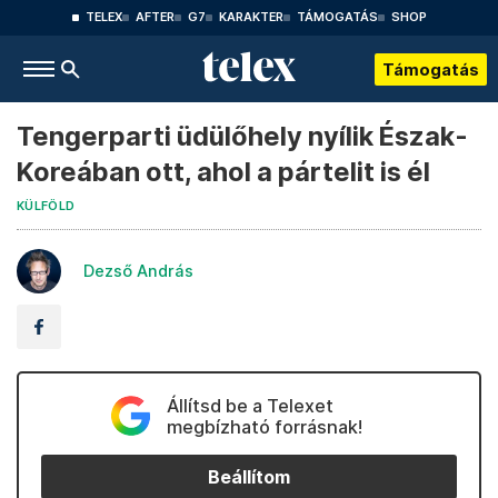
TELEX
AFTER
G7
KARAKTER
TÁMOGATÁS
SHOP
Támogatás
Tengerparti üdülőhely nyílik Észak-
Koreában ott, ahol a pártelit is él
KÜLFÖLD
Dezső András
Állítsd be a Telexet
megbízható forrásnak!
Beállítom