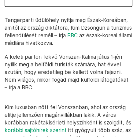
Tengerparti üdülőhely nyitja meg Észak-Koreában,
amitől az ország diktátora, Kim Dzsongun a turizmus
fellendülését reméli – írja
BBC
az észak-koreai állami
médiára hivatkozva.
A keleti parton fekvő Vonszan-Kalma július 1-jén
nyílik meg a belföldi turisták számára, hat évvel
azután, hogy eredetileg be kellett volna fejezni.
Nem világos, mikor fogad majd külföldi látogatókat
– írja a BBC.
Kim luxusban nőtt fel Vonszanban, ahol az ország
elitje jellemzően magánvillákban lakik. A város
korábban rakétakísérleti helyszínként is szolgált, és
korábbi sajtóhírek szerint
itt gyógyult több száz, az