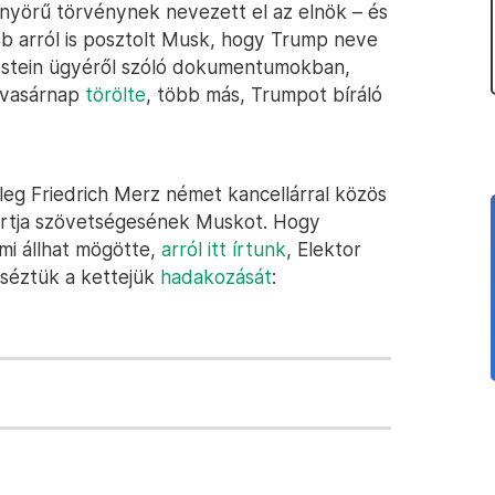
nyörű törvénynek nevezett el az elnök – és
 arról is posztolt Musk, hogy Trump neve
Epstein ügyéről szóló dokumentumokban,
k vasárnap
törölte
, több más, Trumpot bíráló
eg Friedrich Merz német kancellárral közös
 tartja szövetségesének Muskot. Hogy
mi állhat mögötte,
arról itt írtunk
, Elektor
séztük a kettejük
hadakozását
: