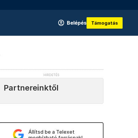
Belépés
Támogatás
t
Partnereinktől
Állítsd be a Telexet
megbízható forrásnak!