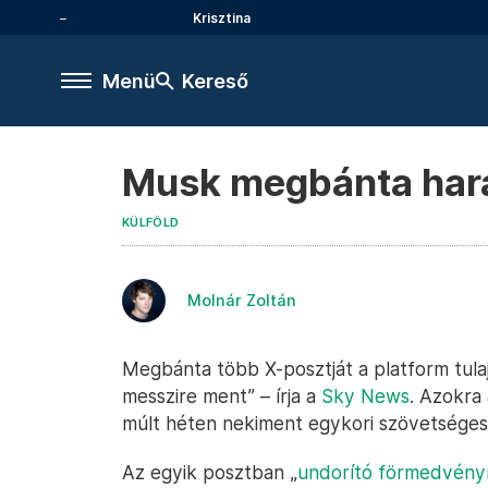
Krisztina
Menü
Kereső
Musk megbánta harag
KÜLFÖLD
Molnár Zoltán
Megbánta több X-posztját a platform tula
messzire ment” – írja a
Sky News
. Azokra
múlt héten nekiment egykori szövetséges
Az egyik posztban „
undorító förmedvén