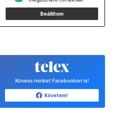
Beállítom
Kövess minket Facebookon is!
Követem!