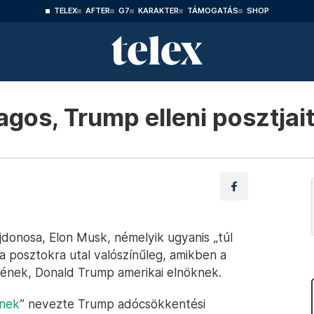
TELEX
AFTER
G7
KARAKTER
TÁMOGATÁS
SHOP
os, Trump elleni posztjai
jdonosa, Elon Musk, némelyik ugyanis „túl
 a posztokra utal valószínűleg, amikben a
ének, Donald Trump amerikai elnöknek.
ynek
” nevezte Trump adócsökkentési