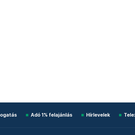
ogatás
Adó 1% felajánlás
Hírlevelek
Tele