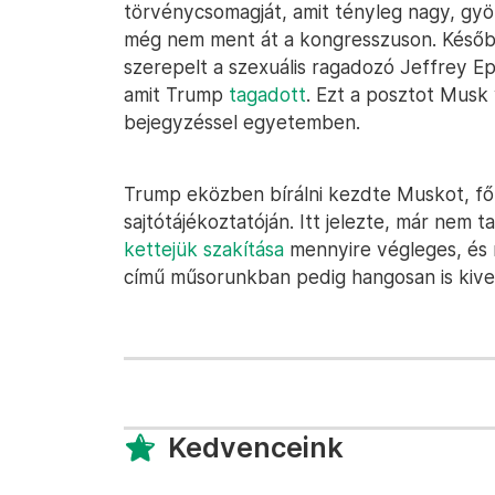
törvénycsomagját, amit tényleg nagy, gyö
még nem ment át a kongresszuson. Később
szerepelt a szexuális ragadozó Jeffrey 
amit Trump
tagadott
. Ezt a posztot Mus
bejegyzéssel egyetemben.
Trump eközben bírálni kezdte Muskot, fől
sajtótájékoztatóján. Itt jelezte, már nem
kettejük szakítása
mennyire végleges, és 
című műsorunkban pedig hangosan is kive
Kedvenceink