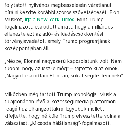
folytatott nyilvános megbeszélésén váratlanul
bírálni kezdte korábbi szoros szövetségesét, Elon
Muskot,
írja a New York Times
. Mint Trump
fogalmazott, csalódott amiatt, hogy a milliárdos
ellenezte azt az adó- és kiadáscsökkentési
törvényjavaslatot, amely Trump programjának
középpontjában áll.
„Nézze, Elonnal nagyszerű kapcsolatunk volt. Nem
tudom, hogy az lesz-e még” – fejtette ki az elnök.
„Nagyot csalódtam Elonban, sokat segítettem neki”.
Miközben még tartott Trump monológja, Musk a
tulajdonában lévő X közösségi média platformon
reagált az elhangzottakra. Egyebek mellett
kifejtette, hogy nélküle Trump elvesztette volna a
választást. „Micsoda hálátlanság”-fogalmazott.