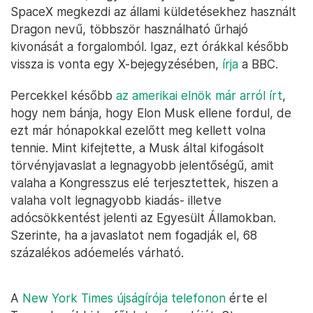
SpaceX megkezdi az állami küldetésekhez használt
Dragon nevű, többször használható űrhajó
kivonását a forgalomból. Igaz, ezt órákkal később
vissza is vonta egy X-bejegyzésében,
írja
a BBC.
Percekkel később
az amerikai elnök már arról írt
,
hogy nem bánja, hogy Elon Musk ellene fordul, de
ezt már hónapokkal ezelőtt meg kellett volna
tennie. Mint kifejtette, a Musk által kifogásolt
törvényjavaslat a legnagyobb jelentőségű, amit
valaha a Kongresszus elé terjesztettek, hiszen a
valaha volt legnagyobb kiadás- illetve
adócsökkentést jelenti az Egyesült Államokban.
Szerinte, ha a javaslatot nem fogadják el, 68
százalékos adóemelés várható.
A
New York Times újságírója telefonon
érte el