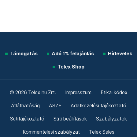
Támogatás
Adó 1% felajánlás
Hírlevelek
Telex Shop
© 2026 Telex.hu Zrt.
Impresszum
Etikai kódex
Átláthatóság
ÁSZF
Adatkezelési tájékoztató
Sütitájékoztató
Süti beállítások
Szabályzatok
Kommentelési szabályzat
Telex Sales