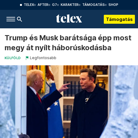
TELEX
AFTER
G7
KARAKTER
TÁMOGATÁS
SHOP
Támogatás
Trump és Musk barátsága épp most
megy át nyílt háborúskodásba
Legfontosabb
KÜLFÖLD