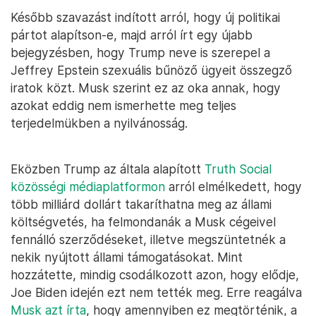
Később szavazást indított arról, hogy új politikai
pártot alapítson-e, majd arról írt egy újabb
bejegyzésben, hogy Trump neve is szerepel a
Jeffrey Epstein szexuális bűnöző ügyeit összegző
iratok közt. Musk szerint ez az oka annak, hogy
azokat eddig nem ismerhette meg teljes
terjedelmükben a nyilvánosság.
Eközben Trump az általa alapított
Truth Social
közösségi médiaplatformon
arról elmélkedett, hogy
több milliárd dollárt takaríthatna meg az állami
költségvetés, ha felmondanák a Musk cégeivel
fennálló szerződéseket, illetve megszüntetnék a
nekik nyújtott állami támogatásokat. Mint
hozzátette, mindig csodálkozott azon, hogy elődje,
Joe Biden idején ezt nem tették meg. Erre reagálva
Musk azt írta
, hogy amennyiben ez megtörténik, a