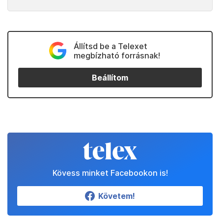
Állítsd be a Telexet
megbízható forrásnak!
Beállítom
Kövess minket Facebookon is!
Követem!