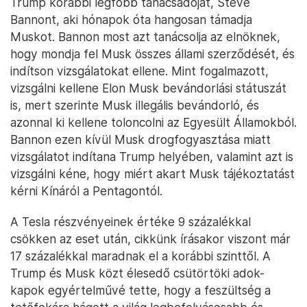
Trump korábbi legfőbb tanácsadóját, Steve
Bannont, aki hónapok óta hangosan támadja
Muskot. Bannon most azt tanácsolja az elnöknek,
hogy mondja fel Musk összes állami szerződését, és
indítson vizsgálatokat ellene. Mint fogalmazott,
vizsgálni kellene Elon Musk bevándorlási státuszát
is, mert szerinte Musk illegális bevándorló, és
azonnal ki kellene toloncolni az Egyesült Államokból.
Bannon ezen kívül Musk drogfogyasztása miatt
vizsgálatot indítana Trump helyében, valamint azt is
vizsgálni kéne, hogy miért akart Musk tájékoztatást
kérni Kínáról a Pentagontól.
A Tesla részvényeinek értéke 9 százalékkal
csökken az eset után, cikkünk írásakor viszont már
17 százalékkal maradnak el a korábbi szinttől. A
Trump és Musk közt élesedő csütörtöki adok-
kapok egyértelművé tette, hogy a feszültség a