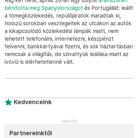
Alig két hete, április 28-án egy súlyos
áramszünet
bénította meg Spanyolországot
és Portugáliát: leállt
a tömegközlekedés, repülőjáratok maradtak ki,
hosszú sorokban vesztegeltek az utcákon az autók
a kikapcsolódó közlekedési lámpák miatt, nem
lehetett telefonálni, internetezni, készpénzt
felvenni, bankkártyával fizetni, és sok háztartásban
nemcsak a világítás, de szivattyúk leállása miatt az
ivóvíz is elérhetetlenné vált.
Kedvenceink
Partnereinktől