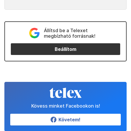
Állítsd be a Telexet
megbízható forrásnak!
Beállítom
Kövess minket Facebookon is!
Követem!