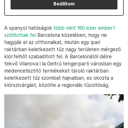
Beállítom
A spanyol hatóságok
több mint 160 ezer embert
szólítottak fel
Barcelona közelében, hogy ne
hagyják el az otthonaikat, miután egy ipari
raktárban keletkezett tűz nagy területen mérgező
klórfelhőt szabadított fel. A Barcelonától délre
fekvő Vilanova i la Geltrú tengerparti városban egy
medencetisztító termékeket tároló raktárban
keletkezett tűz szombat hajnalban, ez okozta a
klórszivárgást, közölte a regionális tűzoltóság.