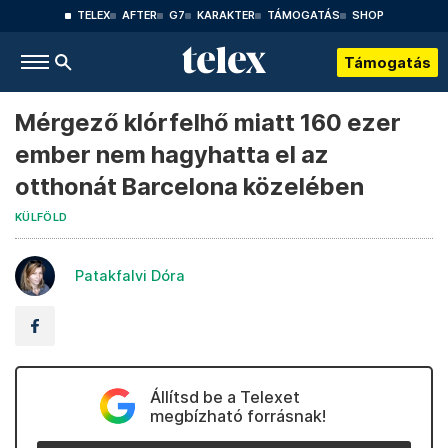
TELEX
AFTER
G7
KARAKTER
TÁMOGATÁS
SHOP
Támogatás
Mérgező klórfelhő miatt 160 ezer
ember nem hagyhatta el az
otthonát Barcelona közelében
KÜLFÖLD
Patakfalvi Dóra
Állítsd be a Telexet
megbízható forrásnak!