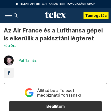
TELEX
AFTER
G7
KARAKTER
TÁMOGATÁS
SHOP
Támogatás
Az Air France és a Lufthansa gépei
is elkerülik a pakisztáni légteret
KÜLFÖLD
Pál Tamás
Állítsd be a Telexet
megbízható forrásnak!
Beállítom