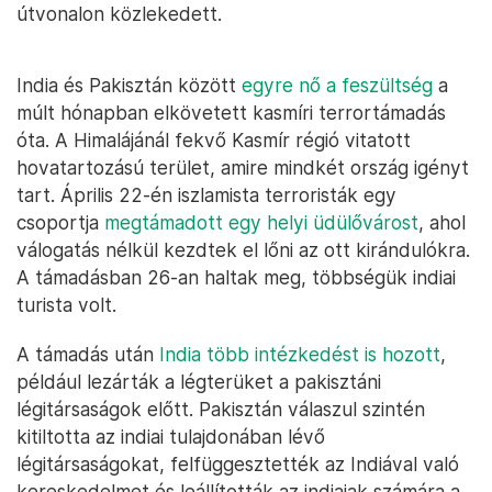
útvonalon közlekedett.
India és Pakisztán között
egyre nő a feszültség
a
múlt hónapban elkövetett kasmíri terrortámadás
óta. A Himalájánál fekvő Kasmír régió vitatott
hovatartozású terület, amire mindkét ország igényt
tart. Április 22-én iszlamista terroristák egy
csoportja
megtámadott egy helyi üdülővárost
, ahol
válogatás nélkül kezdtek el lőni az ott kirándulókra.
A támadásban 26-an haltak meg, többségük indiai
turista volt.
A támadás után
India több intézkedést is hozott
,
például lezárták a légterüket a pakisztáni
légitársaságok előtt. Pakisztán válaszul szintén
kitiltotta az indiai tulajdonában lévő
légitársaságokat, felfüggesztették az Indiával való
kereskedelmet és leállították az indiaiak számára a