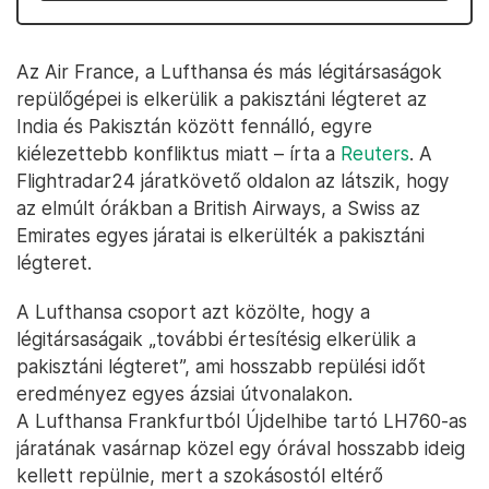
Az Air France, a Lufthansa és más légitársaságok
repülőgépei is elkerülik a pakisztáni légteret az
India és Pakisztán között fennálló, egyre
kiélezettebb konfliktus miatt – írta a
Reuters
. A
Flightradar24 járatkövető oldalon az látszik, hogy
az elmúlt órákban a British Airways, a Swiss az
Emirates egyes járatai is elkerülték a pakisztáni
légteret.
A Lufthansa csoport azt közölte, hogy a
légitársaságaik „további értesítésig elkerülik a
pakisztáni légteret”, ami hosszabb repülési időt
eredményez egyes ázsiai útvonalakon.
A Lufthansa Frankfurtból Újdelhibe tartó LH760-as
járatának vasárnap közel egy órával hosszabb ideig
kellett repülnie, mert a szokásostól eltérő