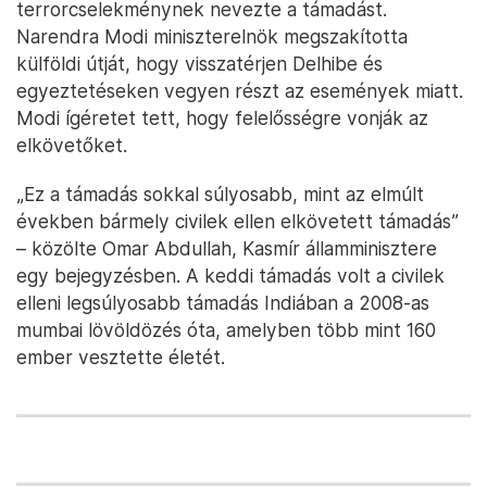
terrorcselekménynek nevezte a támadást.
Narendra Modi miniszterelnök megszakította
külföldi útját, hogy visszatérjen Delhibe és
egyeztetéseken vegyen részt az események miatt.
Modi ígéretet tett, hogy felelősségre vonják az
elkövetőket.
„Ez a támadás sokkal súlyosabb, mint az elmúlt
években bármely civilek ellen elkövetett támadás”
– közölte Omar Abdullah, Kasmír államminisztere
egy bejegyzésben. A keddi támadás volt a civilek
elleni legsúlyosabb támadás Indiában a 2008-as
mumbai lövöldözés óta, amelyben több mint 160
ember vesztette életét.