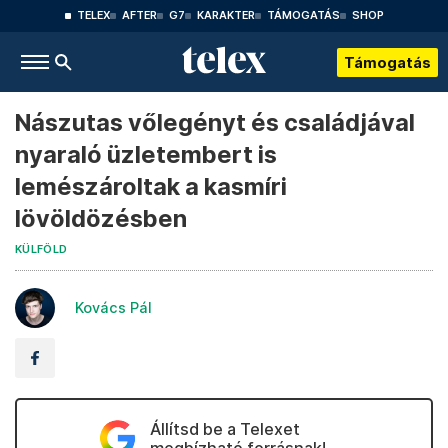
TELEX
AFTER
G7
KARAKTER
TÁMOGATÁS
SHOP
Támogatás
Nászutas vőlegényt és családjával
nyaraló üzletembert is
lemészároltak a kasmíri
lövöldözésben
KÜLFÖLD
Kovács Pál
Állítsd be a Telexet