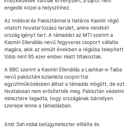
intézkedések vannak érvényben, a sajtót nem
engedik közel a helyszínhez.
Az Indiával és Pakisztánnal is határos Kasmír régió
vitatott hovatartozású terület, amire mindkét
ország igényt tart. A támadást az MTI szerint a
Kasmíri Ellenállás nevű fegyveres csoport vállalta
magára, akik az elmúlt években a régióba telepített
több mint 85 ezer ember miatt tiltakoztak.
A BBC szerint a Kasmíri Ellenállás a Lashkar-e-Taiba
nevű pakisztáni iszlamista csoporttal
együttműködésben állhat a támadás mögött, de ezt
hivatalosan nem erősítették meg. Pakisztán védelmi
minisztere tagadta, hogy országának bármilyen
szerepe lenne a támadásban.
Amit Sah indiai belügyminiszter elítélte és