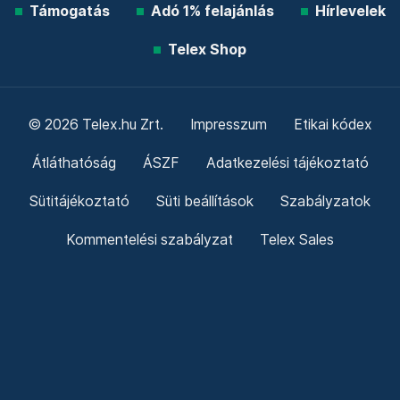
Támogatás
Adó 1% felajánlás
Hírlevelek
Telex Shop
© 2026 Telex.hu Zrt.
Impresszum
Etikai kódex
Átláthatóság
ÁSZF
Adatkezelési tájékoztató
Sütitájékoztató
Süti beállítások
Szabályzatok
Kommentelési szabályzat
Telex Sales