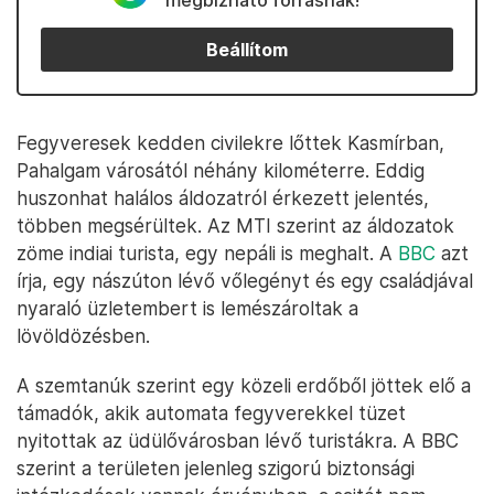
megbízható forrásnak!
Beállítom
Fegyveresek kedden civilekre lőttek Kasmírban,
Pahalgam városától néhány kilométerre. Eddig
huszonhat halálos áldozatról érkezett jelentés,
többen megsérültek. Az MTI szerint az áldozatok
zöme indiai turista, egy nepáli is meghalt. A
BBC
azt
írja, egy nászúton lévő vőlegényt és egy családjával
nyaraló üzletembert is lemészároltak a
lövöldözésben.
A szemtanúk szerint egy közeli erdőből jöttek elő a
támadók, akik automata fegyverekkel tüzet
nyitottak az üdülővárosban lévő turistákra. A BBC
szerint a területen jelenleg szigorú biztonsági