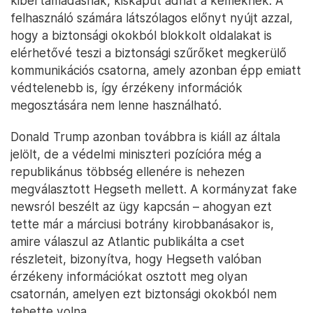
kibertámadásnak, kiskaput adhat a kémeknek. A
felhasználó számára látszólagos előnyt nyújt azzal,
hogy a biztonsági okokból blokkolt oldalakat is
elérhetővé teszi a biztonsági szűrőket megkerülő
kommunikációs csatorna, amely azonban épp emiatt
védtelenebb is, így érzékeny információk
megosztására nem lenne használható.
Donald Trump azonban továbbra is kiáll az általa
jelölt, de a védelmi miniszteri pozícióra még a
republikánus többség ellenére is nehezen
megválasztott Hegseth mellett. A kormányzat fake
newsról beszélt az ügy kapcsán – ahogyan ezt
tette már a márciusi botrány kirobbanásakor is,
amire válaszul az Atlantic publikálta a cset
részleteit, bizonyítva, hogy Hegseth valóban
érzékeny információkat osztott meg olyan
csatornán, amelyen ezt biztonsági okokból nem
tehette volna.