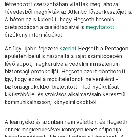
létrehozott csetszobában vitatták meg, ahová
tévedésből meghívták az Atlantic főszerkesztőjét is.
A héten az is kiderült, hogy Hegseth hasonló
csetszobában a családtagjaival is
megvitatott
érzékeny információkat.
Az ügy újabb fejezete
szerint
Hegseth a Pentagon
épületén belül is használta a saját számítógépén
lévő appot, megkerülve a védelmi minisztérium
biztonsági protokollját. Hegseth azért dönthetett
így, hogy ezzel a mobiltelefonok helyenkénti –
biztonsági okokból biztosított – leárnyékolását
kiküszöbölje, és szokásos alkalmazásain keresztül
kommunikálhasson, kényelmi okokból.
A leárnyékolás azonban nem véletlen, és Hegseth
ennek megkerülésével könnyen lehet célpontja