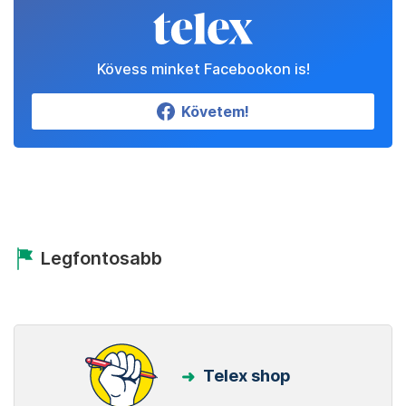
Kövess minket Facebookon is!
Követem!
Legfontosabb
Telex shop