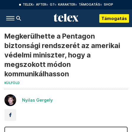
TELEX
AFTER
G7
KARAKTER
TÁMOGATÁS
SHOP
Támogatás
Megkerülhette a Pentagon
biztonsági rendszerét az amerikai
védelmi miniszter, hogy a
megszokott módon
kommunikálhasson
KÜLFÖLD
Nyilas Gergely