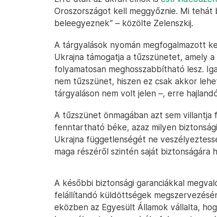
Oroszországot kell meggyőznie. Mi tehát
beleegyeznek” – közölte Zelenszkij.
A tárgyalások nyomán megfogalmazott ke
Ukrajna támogatja a tűzszünetet, amely a
folyamatosan meghosszabbítható lesz. Ig
nem tűzszünet, hiszen ez csak akkor lehe
tárgyaláson nem volt jelen –, erre hajlandó
A tűzszünet önmagában azt sem villantja f
fenntartható béke, azaz milyen biztonság
Ukrajna függetlenségét ne veszélyeztess
maga részéről szintén saját biztonságára h
A későbbi biztonsági garanciákkal megval
felállítandó küldöttségek megszervezéséne
eközben az Egyesült Államok vállalta, hogy 