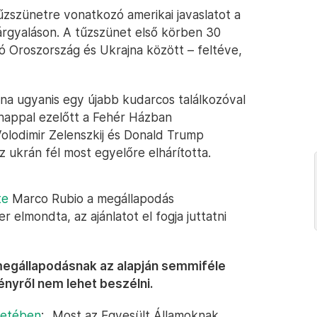
tűzszünetre vonatkozó amerikai javaslatot a
árgyaláson. A tűzszünet első körben 30
ó Oroszország és Ukrajna között – feltéve,
ajna ugyanis egy újabb kudarcos találkozóval
 nappal ezelőtt a Fehér Házban
olodimir Zelenszkij és Donald Trump
 ukrán fél most egyelőre elhárította.
te
Marco Rubio a megállapodás
 elmondta, az ajánlatot el fogja juttatni
egállapodásnak az alapján semmiféle
nyről nem lehet beszélni.
netében
: „Most az Egyesült Államoknak