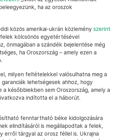
 beleegyezünk, ha az oroszok
ddi közös amerikai-ukrán közlemény
szerint
 felek kölcsönös egyetértésével
az, önmagában a szándék bejelentése még
tséges, ha Oroszország – amely ezen a
.
el, milyen feltételekkel valósulhatna meg a
i garanciák lehetségesek ahhoz, hogy
e a későbbiekben sem Oroszország, amely a
ivatkozva indította el a háborút.
ósítható fenntartható béke kidolgozására
k elindításáról is megállapodtak a felek,
erről tárgyal az orosz féllel is. Ukrajna