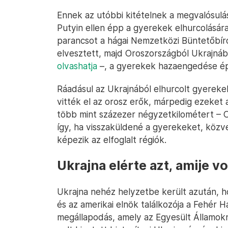
Ennek az utóbbi kitételnek a megvalósulás
Putyin ellen épp a gyerekek elhurcolására
parancsot a hágai Nemzetközi Büntetőbír
elvesztett, majd Oroszországból Ukrajnáb
olvashatja
–, a gyerekek hazaengedése ép
Ráadásul az Ukrajnából elhurcolt gyerekek
vitték el az orosz erők, márpedig ezeket
több mint százezer négyzetkilométert – 
így, ha visszaküldené a gyerekeket, közve
képezik az elfoglalt régiók.
Ukrajna elérte azt, amije vol
Ukrajna nehéz helyzetbe került azután, h
és az amerikai elnök találkozója a Fehér 
megállapodás, amely az Egyesült Államokn