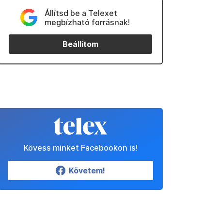
Állítsd be a Telexet
megbízható forrásnak!
Beállítom
Kövess minket Facebookon is!
Követem!