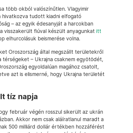
a több okból valószínűtlen. Vlagyimir
 hivatkozva tudott kiadni elfogató
óság – az egyik édesanyját a harcokban
a visszakerült fiúval készült anyagunkat
itt
p elhurcolásuk beismerése volna.
et Oroszország által megszállt területekről
 a térségeket – Ukrajna csaknem egyötödét,
Oroszország egyoldalúan magához csatolt,
tve azt is elismerné, hogy Ukrajna területét
t tíz napja
ogy február végén rosszul sikerült az ukrán
Házban. Akkor nem csak aláíratlanul maradt a
ak 500 milliárd dollár értékben hozzáférést