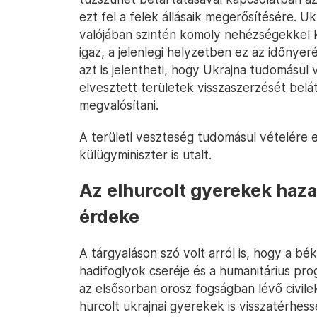
ezt fel a felek állásaik megerősítésére. U
valójában szintén komoly nehézségekkel 
igaz, a jelenlegi helyzetben ez az időnye
azt is jelentheti, hogy Ukrajna tudomásul ve
elvesztett területek visszaszerzését belá
megvalósítani.
A területi veszteség tudomásul vételére 
külügyminiszter is utalt.
Az elhurcolt gyerekek haz
érdeke
A tárgyaláson szó volt arról is, hogy a bé
hadifoglyok cseréje és a humanitárius pro
az elsősorban orosz fogságban lévő civile
hurcolt ukrajnai gyerekek is visszatérhes