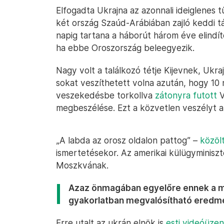
Elfogadta Ukrajna az azonnali ideiglenes 
két ország Szaúd-Arábiában zajló keddi t
napig tartana a háborút három éve elindít
ha ebbe Oroszország beleegyezik.
Nagy volt a találkozó tétje Kijevnek, Ukr
sokat veszíthetett volna azután, hogy 10
veszekedésbe torkollva
zátonyra futott
V
megbeszélése. Ezt a közvetlen veszélyt az
„A labda az orosz oldalon pattog” –
közöl
ismertetésekor. Az amerikai külügyminiszter
Moszkvának.
Azaz önmagában egyelőre ennek a m
gyakorlatban megvalósítható eredmé
Erre utalt az ukrán elnök is
esti videóüze