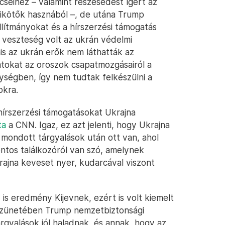
ncseihez – valamint részesedést ígért az
ikötők hasznából –, de utána Trump
állítmányokat és a hírszerzési támogatás
s veszteség volt az ukrán védelmi
s az ukrán erők nem láthatták az
tokat az oroszok csapatmozgásairól a
ységben, így nem tudtak felkészülni a
okra.
írszerzési támogatásokat Ukrajna
ta
a CNN. Igaz, ez azt jelenti, hogy Ukrajna
 mondott tárgyalások után ott van, ahol
ontos találkozóról van szó, amelynek
rajna keveset nyer, kudarcával viszont
is eredmény Kijevnek, ezért is volt kiemelt
 szünetében Trump nemzetbiztonsági
rgyalások jól haladnak, és annak, hogy az