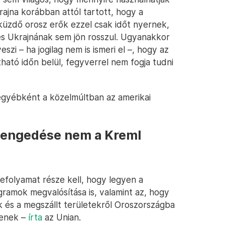
krajna korábban attól tartott, hogy a
küzdő orosz erők ezzel csak időt nyernek,
rés Ukrajnának sem jön rosszul. Ugyanakkor
szi – ha jogilag nem is ismeri el –, hogy az
tható időn belül, fegyverrel nem fogja tudni
egyébként a közelmúltban az amerikai
aengedése nem a Kreml
kefolyamat része kell, hogy legyen a
gramok megvalósítása is, valamint az, hogy
k és a megszállt területekről Oroszországba
senek –
írta
az Unian.