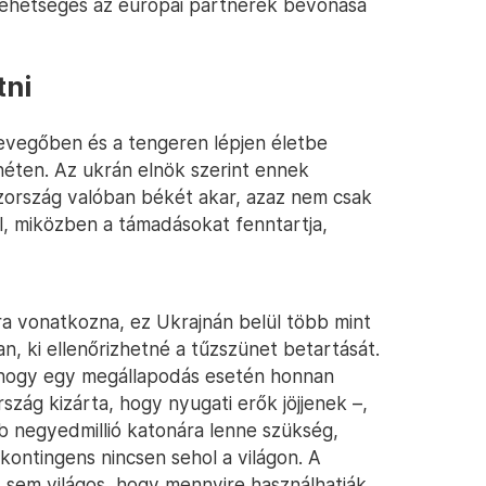
lehetséges az európai partnerek bevonása
tni
levegőben és a tengeren lépjen életbe
héten. Az ukrán elnök szerint ennek
zország valóban békét akar, azaz nem csak
el, miközben a támadásokat fenntartja,
ára vonatkozna, ez Ukrajnán belül több mint
n, ki ellenőrizhetné a tűzszünet betartását.
l, hogy egy megállapodás esetén honnan
ág kizárta, hogy nyugati erők jöjjenek –,
b negyedmillió katonára lenne szükség,
ontingens nincsen sehol a világon. A
 sem világos, hogy mennyire használhatják