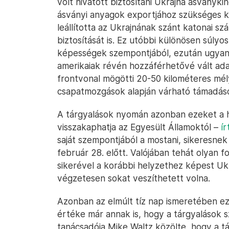
volt hivatott biztosítani Ukrajna ásványki
ásványi anyagok exportjához szükséges k
leállította az Ukrajnának szánt katonai sz
biztosítását is. Ez utóbbi különösen súlyo
képességek szempontjából, ezután ugyani
amerikaiak révén hozzáférhetővé vált ada
frontvonal mögötti 20-50 kilométeres mél
csapatmozgások alapján várható támadás
A tárgyalások nyomán azonban ezeket a h
visszakaphatja az Egyesült Államoktól –
ír
saját szempontjából a mostani, sikeresnek
február 28. előtt. Valójában tehát olyan f
sikerével a korábbi helyzethez képest Uk
végzetesen sokat veszíthetett volna.
Azonban az elmúlt tíz nap ismeretében ez 
értéke már annak is, hogy a tárgyalások
tanácsadója Mike Waltz közölte, hogy a tá