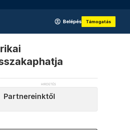
Belépés
Támogatás
rikai
visszakaphatja
Partnereinktől