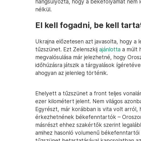
hangsúlyozta, hogy a békefolyamat nem 
nélkül.
El kell fogadni, be kell tarta
Ukrajna előzetesen azt javasolta, hogy a 
tűzszünet. Ezt Zelenszkij
ajánlotta
a múlt 
megvalósulása már jelezhetné, hogy Oros
időhúzásra játszik a tárgyalások ígéretév
ahogyan az jelenleg történik.
Ehelyett a tűzszünet a front teljes vonal
ezer kilométert jelent. Nem világos azonba
Egyrészt, már korábban is vita volt arró
érkezhetnének békefenntartók – Oroszorsz
másrészt ehhez szakértők szerint legaláb
amihez hasonló volumenű békefenntartói k
tűzszünet betartatásával kapcsolatban az