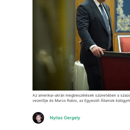
Az amerikai-ukrán megbeszélések szünetében a szaúd-a
vezetője és Marco Rubio, az Egyesült Államok külügymin
Nyilas Gergely