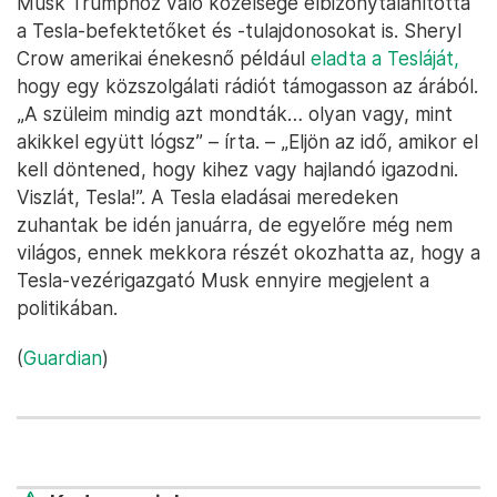
Musk Trumphoz való közelsége elbizonytalanította
a Tesla-befektetőket és -tulajdonosokat is. Sheryl
Crow amerikai énekesnő például
eladta a Tesláját,
hogy egy közszolgálati rádiót támogasson az árából.
„A szüleim mindig azt mondták… olyan vagy, mint
akikkel együtt lógsz” – írta. – „Eljön az idő, amikor el
kell döntened, hogy kihez vagy hajlandó igazodni.
Viszlát, Tesla!”. A Tesla eladásai meredeken
zuhantak be idén januárra, de egyelőre még nem
világos, ennek mekkora részét okozhatta az, hogy a
Tesla-vezérigazgató Musk ennyire megjelent a
politikában.
(
Guardian
)