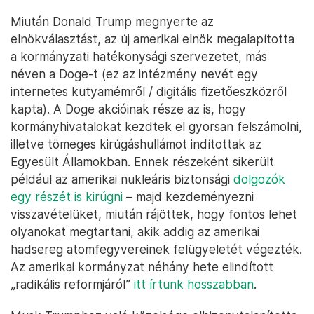
Miután Donald Trump megnyerte az
elnökválasztást, az új amerikai elnök megalapította
a kormányzati hatékonysági szervezetet, más
néven a Doge-t (ez az intézmény nevét egy
internetes kutyamémről / digitális fizetőeszközről
kapta). A Doge akcióinak része az is, hogy
kormányhivatalokat kezdtek el gyorsan felszámolni,
illetve tömeges kirúgáshullámot indítottak az
Egyesült Államokban. Ennek részeként sikerült
például az amerikai nukleáris biztonsági
dolgozók
egy részét is kirúgni
– majd kezdeményezni
visszavételüket, miután rájöttek, hogy fontos lehet
olyanokat megtartani, akik addig az amerikai
hadsereg atomfegyvereinek felügyeletét végezték.
Az amerikai kormányzat néhány hete elindított
„radikális reformjáról”
itt írtunk hosszabban
.