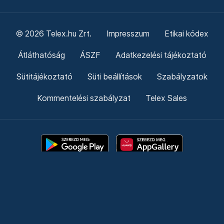
© 2026 Telex.hu Zrt.
Impresszum
Etikai kódex
Átláthatóság
ÁSZF
Adatkezelési tájékoztató
Sütitájékoztató
Süti beállítások
Szabályzatok
Kommentelési szabályzat
Telex Sales