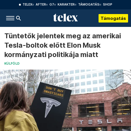
TELEX
AFTER
G7
KARAKTER
TÁMOGATÁS
SHOP
Támogatás
Tüntetők jelentek meg az amerikai
Tesla-boltok előtt Elon Musk
kormányzati politikája miatt
KÜLFÖLD