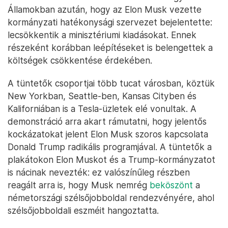
Államokban azután, hogy az Elon Musk vezette
kormányzati hatékonysági szervezet bejelentette:
lecsökkentik a minisztériumi kiadásokat. Ennek
részeként korábban leépítéseket is belengettek a
költségek csökkentése érdekében.
A tüntetők csoportjai több tucat városban, köztük
New Yorkban, Seattle-ben, Kansas Cityben és
Kaliforniában is a Tesla-üzletek elé vonultak. A
demonstráció arra akart rámutatni, hogy jelentős
kockázatokat jelent Elon Musk szoros kapcsolata
Donald Trump radikális programjával. A tüntetők a
plakátokon Elon Muskot és a Trump-kormányzatot
is nácinak nevezték: ez valószínűleg részben
reagált arra is, hogy Musk nemrég
beköszönt
a
németországi szélsőjobboldal rendezvényére, ahol
szélsőjobboldali eszméit hangoztatta.