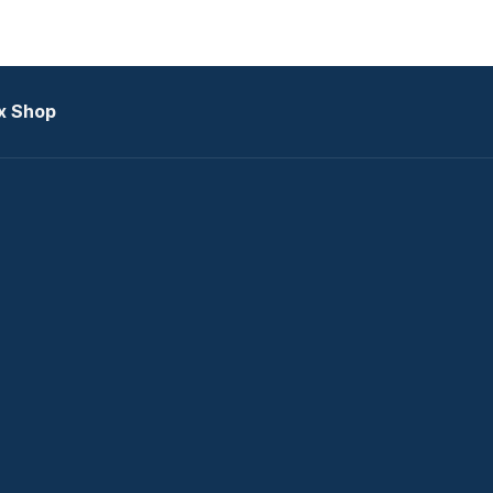
x Shop
datkezelési tájékoztató
zat
Telex Sales