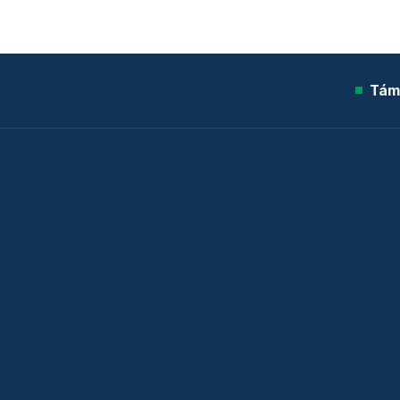
Tám
© 2026 Telex.hu Zrt.
Sütitájékoztató