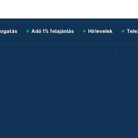
ogatás
Adó 1% felajánlás
Hírlevelek
Tele
Impresszum
Etikai kódex
Átláthatóság
ÁSZF
A
Süti beállítások
Szabályzatok
Kommentelési szabály