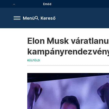
Emőd
Menü
Kereső
Elon Musk váratlanu
kampányrendezvén
KÜLFÖLD