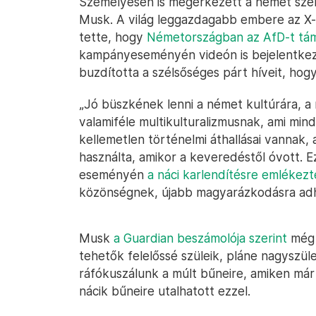
Személyesen is megérkezett a német szél
Musk. A világ leggazdagabb embere az X
tette, hogy
Németországban az AfD-t tám
kampányeseményén videón is bejelentkez
buzdította a szélsőséges párt híveit, ho
„Jó büszkének lenni a német kultúrára, a
valamiféle multikulturalizmusnak, ami mi
kellemetlen történelmi áthallásai vannak, a
használta, amikor a keveredéstől óvott. 
eseményén
a náci karlendítésre emlékezt
közönségnek, újabb magyarázkodásra adh
Musk
a Guardian beszámolója szerint
még 
tehetők felelőssé szüleik, pláne nagyszüle
ráfókuszálunk a múlt bűneire, amiken már 
nácik bűneire utalhatott ezzel.