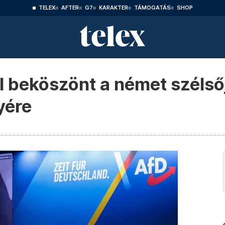
TELEX
AFTER
G7
KARAKTER
TÁMOGATÁS
SHOP
l beköszönt a német szélső
yére