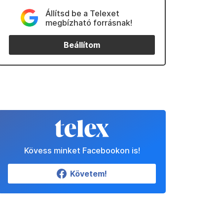
Állítsd be a Telexet
megbízható forrásnak!
Beállítom
Kövess minket Facebookon is!
Követem!