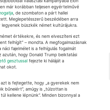
sőjobboldal választási kampányába Elon
-en már korábban teljesen egyértelművé
ogatja
, de szombaton a párt hallei
ett. Meglepetésszerű beszédében arra
gy legyenek büszkék német kultúrájukra.
 német értékekre, és nem elveszíteni ezt
ndent felhígít” – mondta. A megfogalmazásnak
 náci fajelmélet is a felhígulás fogalmát
Ez azután, hogy Donald Trump beiktatási
ető gesztussal
fejezte ki háláját a
at okot.
azt is fejtegette, hogy „a gyerekek nem
ik bűneiért”, amúgy is „túlzottan is
túl kellene lépnünk”. Minden bizonnyal a