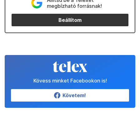
Állítsd be a Telexet
megbízható forrásnak!
Beállítom
Kövess minket Facebookon is!
Követem!