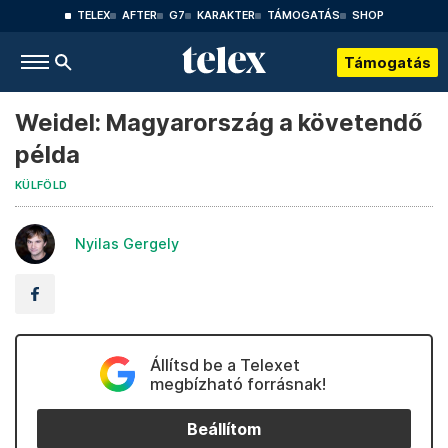
TELEX
AFTER
G7
KARAKTER
TÁMOGATÁS
SHOP
Támogatás
Weidel: Magyarország a követendő
példa
KÜLFÖLD
Nyilas Gergely
Állítsd be a Telexet
megbízható forrásnak!
Beállítom