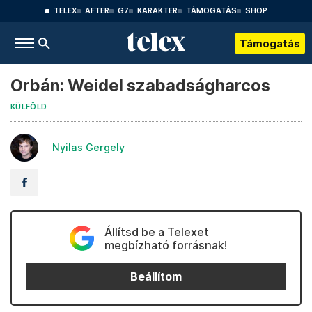
TELEX
AFTER
G7
KARAKTER
TÁMOGATÁS
SHOP
Támogatás
Orbán: Weidel szabadságharcos
KÜLFÖLD
Nyilas Gergely
Állítsd be a Telexet
megbízható forrásnak!
Beállítom