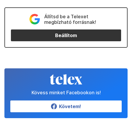
Állítsd be a Telexet
megbízható forrásnak!
Beállítom
Kövess minket Facebookon is!
Követem!