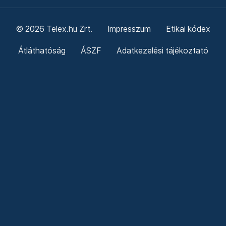
© 2026 Telex.hu Zrt.
Impresszum
Etikai kódex
Átláthatóság
ÁSZF
Adatkezelési tájékoztató
Sütitájékoztató
Süti beállítások
Szabályzatok
Kommentelési szabályzat
Telex Sales