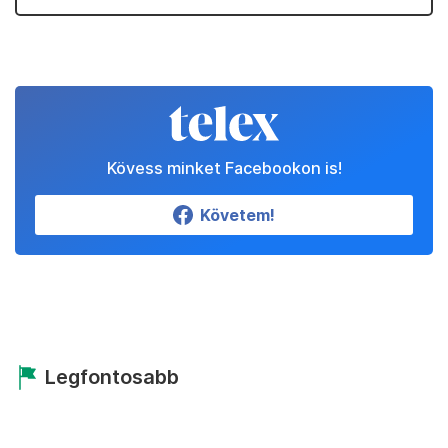
Kövess minket Facebookon is!
Követem!
Legfontosabb