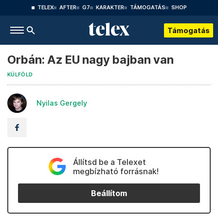
TELEX
AFTER
G7
KARAKTER
TÁMOGATÁS
SHOP
Támogatás
Orbán: Az EU nagy bajban van
KÜLFÖLD
Nyilas Gergely
Állítsd be a Telexet
megbízható forrásnak!
Beállítom