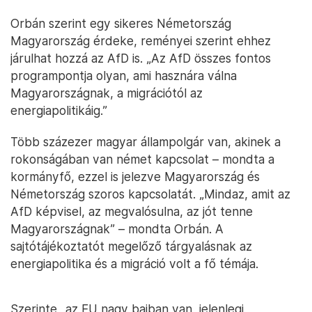
Orbán szerint egy sikeres Németország
Magyarország érdeke, reményei szerint ehhez
járulhat hozzá az AfD is. „Az AfD összes fontos
programpontja olyan, ami hasznára válna
Magyarországnak, a migrációtól az
energiapolitikáig.”
Több százezer magyar állampolgár van, akinek a
rokonságában van német kapcsolat – mondta a
kormányfő, ezzel is jelezve Magyarország és
Németország szoros kapcsolatát. „Mindaz, amit az
AfD képvisel, az megvalósulna, az jót tenne
Magyarországnak” – mondta Orbán. A
sajtótájékoztatót megelőző tárgyalásnak az
energiapolitika és a migráció volt a fő témája.
Szerinte „az EU nagy bajban van, jelenlegi