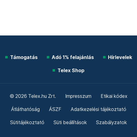
Támogatás
Adó 1% felajánlás
Hírlevelek
Telex Shop
© 2026 Telex.hu Zrt.
Impresszum
Etikai kódex
Átláthatóság
ÁSZF
Adatkezelési tájékoztató
Sütitájékoztató
Süti beállítások
Szabályzatok
Kommentelési szabályzat
Telex Sales