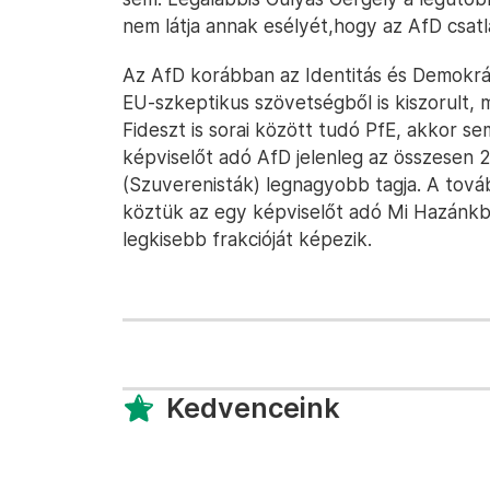
nem látja annak esélyét,hogy az AfD csat
Az AfD korábban az Identitás és Demokrác
EU-szkeptikus szövetségből is kiszorult, m
Fideszt is sorai között tudó PfE, akkor s
képviselőt adó AfD jelenleg az összesen
(Szuverenisták) legnagyobb tagja. A továb
köztük az egy képviselőt adó Mi Hazánkb
legkisebb frakcióját képezik.
Kedvenceink