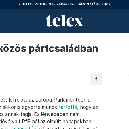
TELEX
AFTER
G7
KARAKTER
TÁMOGATÁS
SHOP
közös pártcsaládban
ett létrejött az Európai Parlamentben a
sz akkor is egyértelműnek
tartotta
, hogy az
sz annak tagja. Ez lényegében nem
ióvá vált PfE-nél az elmúlt hónapokban
bi
kormányinfón
azt mondta, „rövid távon”