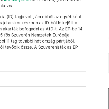
lakozna.
ia (ID) tagja volt, ám ebből az egyébként
ajd amikor részben az ID-ből létrejött a
em akarták befogadni az AfD-t. Az EP-be 14
 25 fős Szuverén Nemzetek Európája
bi 11 tag további hét ország pártjából,
ól tevődik össze. A Szuverenisták az EP