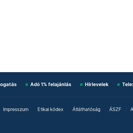
ogatás
Adó 1% felajánlás
Hírlevelek
Tele
Impresszum
Etikai kódex
Átláthatóság
ÁSZF
A
Süti beállítások
Szabályzatok
Kommentelési szabály