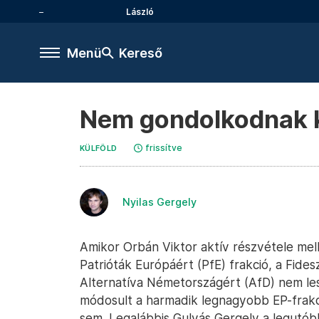
László
Menü
Kereső
Nem gondolkodnak 
frissítve
KÜLFÖLD
Nyilas Gergely
Amikor Orbán Viktor aktív részvétele mell
Patrióták Európáért (PfE) frakció, a Fide
Alternatíva Németországért (AfD) nem le
módosult a harmadik legnagyobb EP-frakc
sem. Legalábbis Gulyás Gergely a legutób