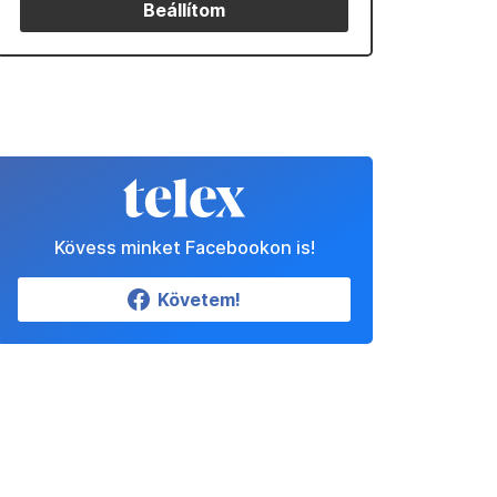
Beállítom
Kövess minket Facebookon is!
Követem!