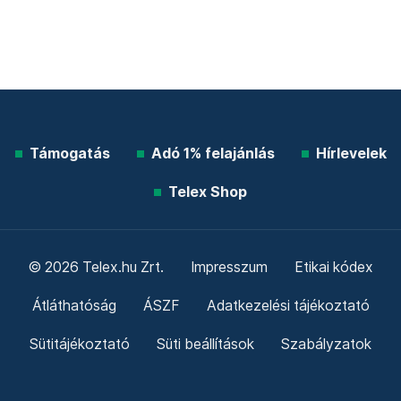
Támogatás
Adó 1% felajánlás
Hírlevelek
Telex Shop
© 2026 Telex.hu Zrt.
Impresszum
Etikai kódex
Átláthatóság
ÁSZF
Adatkezelési tájékoztató
Sütitájékoztató
Süti beállítások
Szabályzatok
Kommentelési szabályzat
Telex Sales