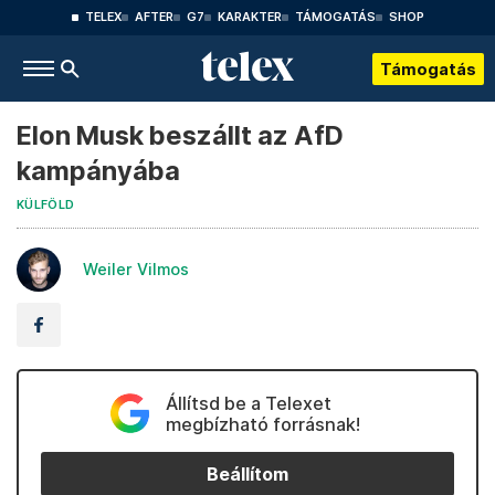
TELEX
AFTER
G7
KARAKTER
TÁMOGATÁS
SHOP
Támogatás
Elon Musk beszállt az AfD
kampányába
KÜLFÖLD
Weiler Vilmos
Állítsd be a Telexet
megbízható forrásnak!
Beállítom