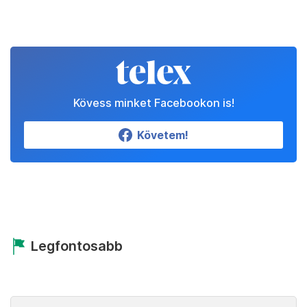
Kövess minket Facebookon is!
Követem!
Legfontosabb