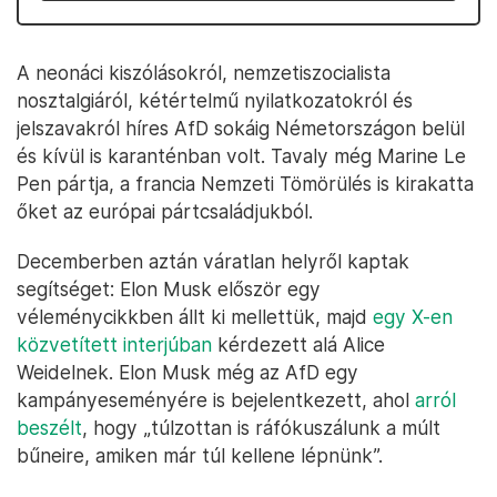
A neonáci kiszólásokról, nemzetiszocialista
nosztalgiáról, kétértelmű nyilatkozatokról és
jelszavakról híres AfD sokáig Németországon belül
és kívül is karanténban volt. Tavaly még Marine Le
Pen pártja, a francia Nemzeti Tömörülés is kirakatta
őket az európai pártcsaládjukból.
Decemberben aztán váratlan helyről kaptak
segítséget: Elon Musk először egy
véleménycikkben állt ki mellettük, majd
egy X-en
közvetített interjúban
kérdezett alá Alice
Weidelnek. Elon Musk még az AfD egy
kampányeseményére is bejelentkezett, ahol
arról
beszélt
, hogy „túlzottan is ráfókuszálunk a múlt
bűneire, amiken már túl kellene lépnünk”.