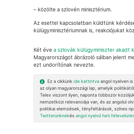
– közölte a szlovén minisztérium.
Az esettel kapcsolatban küldtünk kérdés
külügyminisztériumnak is, reakciójukat köz
Két éve
a szlovák külügyminiszter akadt k
Magyarországot ábrázoló sálban jelent me
ezt undorítónak nevezte.
Ez a cikkünk
ide kattintva
angol nyelven is
az olyan magyarországi lap, amelyik politikától
Telex viszont ilyen, naponta többször közöljü
nemzetközi relevanciája van, és az angolul ol
politikai elemzések, tényfeltárások, színes ri
Twitterünknek
és
angol nyelvű heti hírlevelün