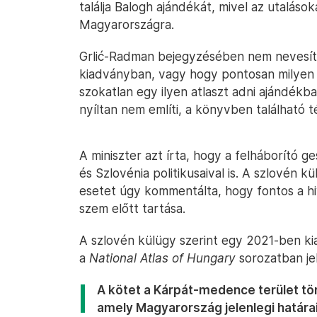
találja Balogh ajándékát, mivel az utaláso
Magyarországra.
Grlić-Radman bejegyzésében nem nevesíti
kiadványban, vagy hogy pontosan milyen a
szokatlan egy ilyen atlaszt adni ajándék
nyíltan nem említi, a könyvben található
A miniszter azt írta, hogy a felháborító g
és Szlovénia politikusaival is. A szlovén 
esetet úgy kommentálta, hogy fontos a hiv
szem előtt tartása.
A szlovén külügy szerint egy 2021-ben kia
a
National Atlas of Hungary
sorozatban je
A kötet a Kárpát-medence terület tör
amely Magyarország jelenlegi határain