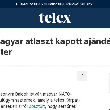
TELEX
AFTER
G7
KARAKTER
TÁMOGATÁS
SHOP
yar atlaszt kapott ajándé
ter
ácsonyra Balogh István magyar NATO-
ügyminiszternek, amely a teljes Kárpát-
 pénteken arról
posztolt
, hogy sértőnek