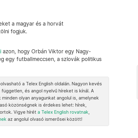
eket a magyar és a horvát
ölni fogjuk.
i
azon, hogy Orbán Viktor egy Nagy-
g egy futballmeccsen, a szlovák politikus
 olvasható a Telex English oldalán. Nagyon kevés
 független, és angol nyelvű híreket is kínál. A
k minden olyan anyagunkat angolul is, amelynek
vasó közönségnek is érdekes lehet: hírek,
portok. Vigye hírét
a Telex English rovatnak
,
knek
az angolul olvasó ismerősei között!