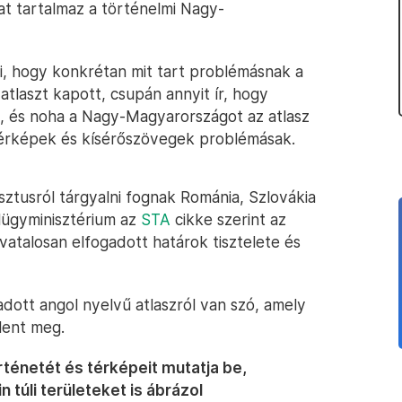
kat tartalmaz a történelmi Nagy-
, hogy konkrétan mit tart problémásnak a
tlaszt kapott, csupán annyit ír, hogy
ba, és noha a Nagy-Magyarországot az atlasz
 térképek és kísérőszövegek problémásak.
esztusról tárgyalni fognak Románia, Szlovákia
külügyminisztérium az
STA
cikke szerint az
atalosan elfogadott határok tisztelete és
dott angol nyelvű atlaszról van szó, amely
lent meg.
ténetét és térképeit mutatja be,
 túli területeket is ábrázol