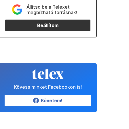
Állítsd be a Telexet
megbízható forrásnak!
Beállítom
Kövess minket Facebookon is!
Követem!