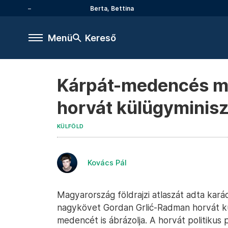
Berta, Bettina
Menü
Kereső
Kárpát-medencés mag
horvát külügyminisz
KÜLFÖLD
Kovács Pál
Magyarország földrajzi atlaszát adta kar
nagykövet Gordan Grlić-Radman horvát kül
medencét is ábrázolja. A horvát politikus