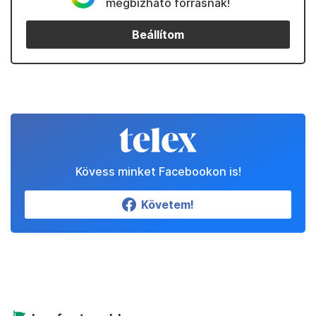
megbízható forrásnak!
Beállítom
Kövess minket Facebookon is!
Követem!