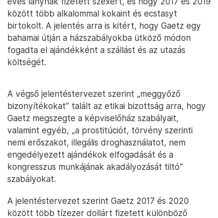
éves lánynak fizetett szexért, és hogy 2017 és 2019
között több alkalommal kokaint és ecstasyt
birtokolt. A jelentés arra is kitért, hogy Gaetz egy
bahamai útján a házszabályokba ütköző módon
fogadta el ajándékként a szállást és az utazás
költségét.
A végső jelentéstervezet szerint „meggyőző
bizonyítékokat” talált az etikai bizottság arra, hogy
Gaetz megszegte a képviselőház szabályait,
valamint egyéb, „a prostitúciót, törvény szerinti
nemi erőszakot, illegális droghasználatot, nem
engedélyezett ajándékok elfogadását és a
kongresszus munkájának akadályozását tiltó”
szabályokat.
A jelentéstervezet szerint Gaetz 2017 és 2020
között több tízezer dollárt fizetett különböző