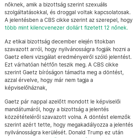
nőknek, amik a bizottság szerint szexuális
szolgáltatásokkal, és droggal voltak kapcsolatosak.
A jelentésben a CBS cikke szerint az szerepel, hogy
több mint kilencvenezer dollárt fizetett 12 nőnek.
Az etikai bizottság december elején titokban
szavazott arról, hogy nyilvánosságra fogják hozni a
Gaetz elleni vizsgálat eredményeiről szóló jelentést.
Ezt várhatóan hétfőn teszik meg. A CBS cikke
szerint Gaetz bíróságon támadta meg a döntést,
azzal érvelve, hogy már nem tagja a
képviselőháznak,
Gaetz pár nappal azelőtt mondott le képviselői
mandátumáról, hogy a bizottság a jelentés
közzétételéről szavazott volna. A döntést elemzők
szerint azért tette, hogy megakadályozza a jelentés
nyilvánosságra kerülését. Donald Trump ez után