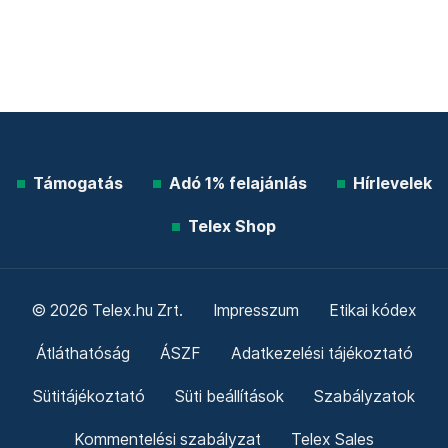
Támogatás
Adó 1% felajánlás
Hírlevelek
Telex Shop
© 2026 Telex.hu Zrt.
Impresszum
Etikai kódex
Átláthatóság
ÁSZF
Adatkezelési tájékoztató
Sütitájékoztató
Süti beállítások
Szabályzatok
Kommentelési szabályzat
Telex Sales