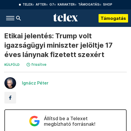
TELEX
AFTER
G7
KARAKTER
TÁMOGATÁS
SHOP
Támogatás
Etikai jelentés: Trump volt
igazságügyi miniszter jelöltje 17
éves lánynak fizetett szexért
frissítve
KÜLFÖLD
Ignácz Péter
Állítsd be a Telexet
megbízható forrásnak!