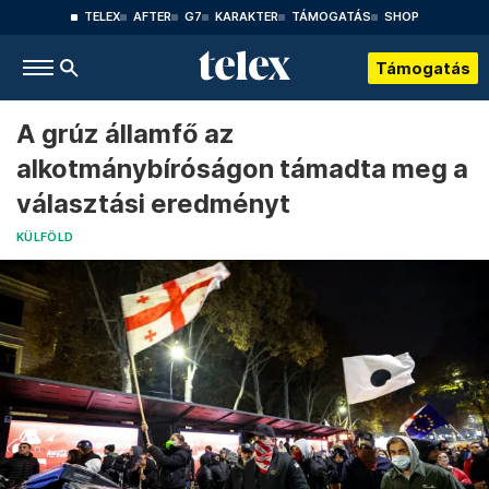
TELEX
AFTER
G7
KARAKTER
TÁMOGATÁS
SHOP
Támogatás
A grúz államfő az
alkotmánybíróságon támadta meg a
választási eredményt
KÜLFÖLD