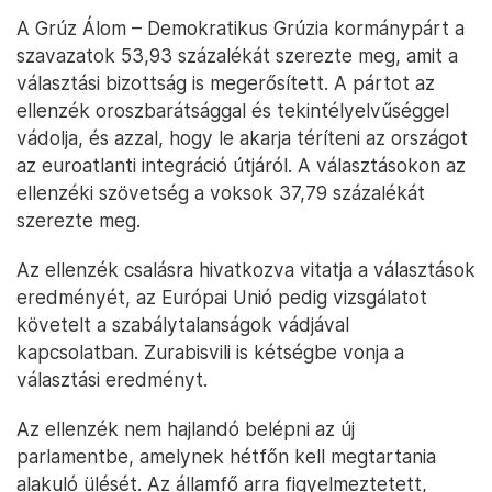
A Grúz Álom – Demokratikus Grúzia kormánypárt a
szavazatok 53,93 százalékát szerezte meg, amit a
választási bizottság is megerősített. A pártot az
ellenzék oroszbarátsággal és tekintélyelvűséggel
vádolja, és azzal, hogy le akarja téríteni az országot
az euroatlanti integráció útjáról. A választásokon az
ellenzéki szövetség a voksok 37,79 százalékát
szerezte meg.
Az ellenzék csalásra hivatkozva vitatja a választások
eredményét, az Európai Unió pedig vizsgálatot
követelt a szabálytalanságok vádjával
kapcsolatban. Zurabisvili is kétségbe vonja a
választási eredményt.
Az ellenzék nem hajlandó belépni az új
parlamentbe, amelynek hétfőn kell megtartania
alakuló ülését. Az államfő arra figyelmeztetett,