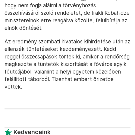
hogy nem fogja aláírni a törvényhozás
összehívásáról szóló rendeletet, de Irakli Kobahidze
miniszterelnök erre reagálva közölte, felülbírálja az
elnök döntését.
Az eredmény szombati hivatalos kihirdetése után az
ellenzék tüntetéseket kezdeményezett. Kedd
reggel összecsapások törtek ki, amikor a rendőrség
megkezdte a tüntetők kiszorítását a főváros egyik
főutcájából, valamint a helyi egyetem közelében
felállított táborból. Tizenhat embert őrizetbe
vettek.
Kedvenceink