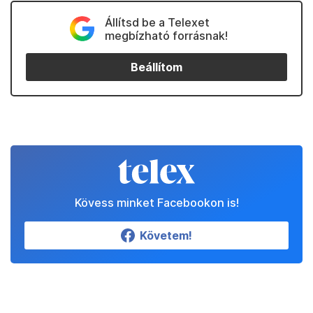
Állítsd be a Telexet
megbízható forrásnak!
Beállítom
Kövess minket Facebookon is!
Követem!