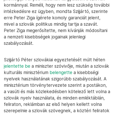
kormánnyal. Reméli, hogy nem lesz szükség további
intézkedésre ez ügyben, mondta Szijjártó, szerinte
erre Peter Ziga ígérete komoly garanciát jelent,
mivel a szlovák politikus mindig tartja a szavát.
Peter Ziga megerősítette, nem kívánják módosítani
a nemzeti kisebbségek jogainak jelenlegi
szabályozását.
Szijjártó Péter szlovákiai egyeztetését múlt héten
jelentette be
a miniszter szóvivője, miután a szlovák
kulturális minisztérium
belengette
a kisebbségi
nyelvek használatának szigorúbb szabályozását. A
minisztérium törvénytervezete szerint a postákon,
a vasúti és más közlekedésben kötelező lett volna a
szlovák nyelv használata, és minden emléktáblán,
feliraton, reklámban az első helyen kellett volna
szerepelnie a szlovák szövegnek, a köztéri feliratok