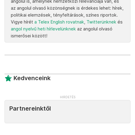
angolul is, amelynek nemzetközi relevanciája van, és
az angolul olvasó közönségnek is érdekes lehet: hírek,
politikai elemzések, tényfeltárások, színes riportok.
Vigye hírét
a Telex English rovatnak
,
Twitterünknek
és
angol nyelvű heti hírlevelünknek
az angolul olvasó
ismerősei között!
Kedvenceink
Partnereinktől