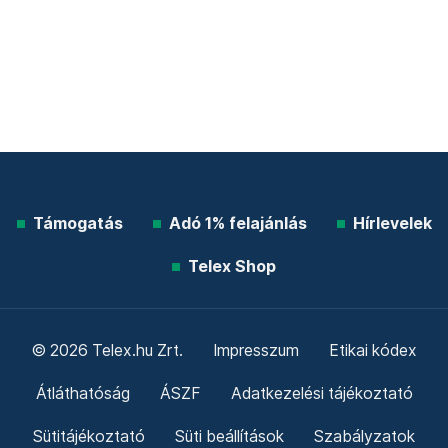
Támogatás
Adó 1% felajánlás
Hírlevelek
Telex Shop
© 2026 Telex.hu Zrt.
Impresszum
Etikai kódex
Átláthatóság
ÁSZF
Adatkezelési tájékoztató
Sütitájékoztató
Süti beállítások
Szabályzatok