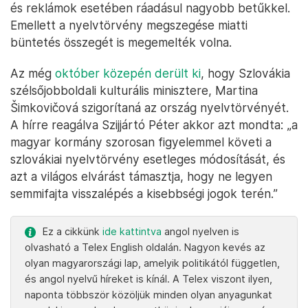
és reklámok esetében ráadásul nagyobb betűkkel.
Emellett a nyelvtörvény megszegése miatti
büntetés összegét is megemelték volna.
Az még
október közepén derült ki
, hogy Szlovákia
szélsőjobboldali kulturális minisztere, Martina
Šimkovičová szigorítaná az ország nyelvtörvényét.
A hírre reagálva Szijjártó Péter akkor azt mondta: „a
magyar kormány szorosan figyelemmel követi a
szlovákiai nyelvtörvény esetleges módosítását, és
azt a világos elvárást támasztja, hogy ne legyen
semmifajta visszalépés a kisebbségi jogok terén.”
Ez a cikkünk
ide kattintva
angol nyelven is
olvasható a Telex English oldalán. Nagyon kevés az
olyan magyarországi lap, amelyik politikától független,
és angol nyelvű híreket is kínál. A Telex viszont ilyen,
naponta többször közöljük minden olyan anyagunkat