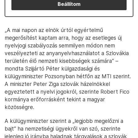
Beállítom
„A mai napon az elnök úrtól egyértelmű
megerősítést kaptam arra, hogy az esetleges új
nyelvjogi szabályozás semmilyen módon nem
veszélyezteti az anyanyelvhasználatot a Szlovákia
területén élő nemzeti kisebbségek számára” –
mondta Szijjártó Péter külgazdasági és
külügyminiszter Pozsonyban hétfőn az MTI szerint.
A miniszter Peter Ziga szlovák házelnökkel
egyeztetett a nyelvi jogokról, szerinte Robert Fico
kormánya erőforrásként tekint a magyar
közösségre.
A külügyminiszter szerint a „legjobb megelőzni a
bajt” ha nemzetiségi ügyekről van szó, szerinte
jelenleg jó irányba haladnak tárgyalások a szlovák