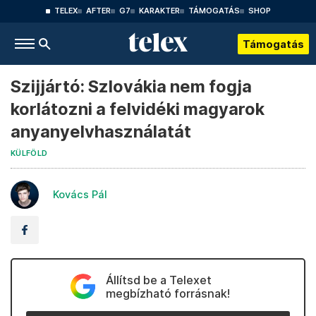
TELEX
AFTER
G7
KARAKTER
TÁMOGATÁS
SHOP
Támogatás
Szijjártó: Szlovákia nem fogja
korlátozni a felvidéki magyarok
anyanyelvhasználatát
KÜLFÖLD
Kovács Pál
Állítsd be a Telexet
megbízható forrásnak!