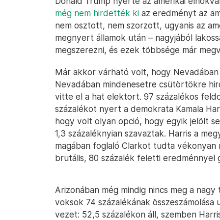
Donald Trump nyerte az amerikai elnökvál
még nem hirdették ki
az eredményt az am
nem osztott, nem szorzott, ugyanis az am
megnyert államok után – nagyjából lakoss
megszerezni, és ezek többsége már megv
Már akkor várható volt, hogy Nevadában is
Nevadában mindenesetre csütörtökre hi
vitte el a hat elektort. 97 százalékos fel
százalékot nyert a demokrata Kamala Har
hogy volt olyan opció, hogy egyik jelölt 
1,3 százaléknyian szavaztak. Harris a meg
magában foglaló Clarkot tudta vékonya
brutális, 80 százalék feletti eredménnyel 
Arizonában még mindig nincs meg a nagy t
voksok 74 százalékának összeszámolása 
vezet: 52,5 százalékon áll, szemben Harris