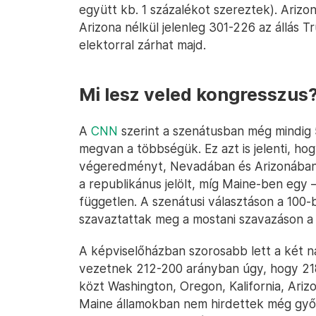
együtt kb. 1 százalékot szereztek). Arizo
Arizona nélkül jelenleg 301-226 az állás 
elektorral zárhat majd.
Mi lesz veled kongresszus
A
CNN
szerint a szenátusban még mindig 
megvan a többségük. Ez azt is jelenti, h
végeredményt, Nevadában és Arizonában
a republikánus jelölt, míg Maine-ben egy
független. A szenátusi választáson a 100-
szavaztattak meg a mostani szavazáson a 
A képviselőházban szorosabb lett a két 
vezetnek 212-200 arányban úgy, hogy 218
közt Washington, Oregon, Kalifornia, Ariz
Maine államokban nem hirdettek még győ