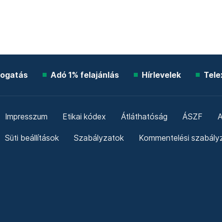
ogatás
Adó 1% felajánlás
Hírlevelek
Tele
Impresszum
Etikai kódex
Átláthatóság
ÁSZF
A
Süti beállítások
Szabályzatok
Kommentelési szabály