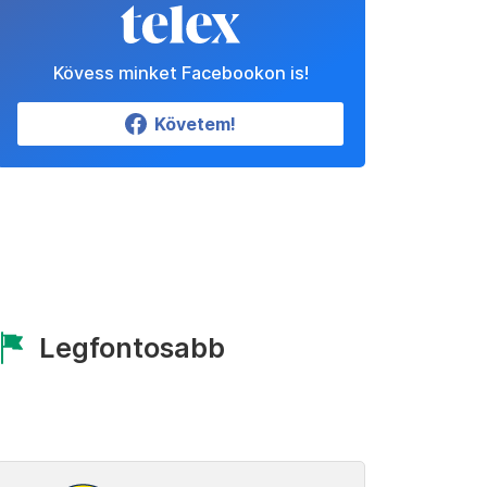
Kövess minket Facebookon is!
Követem!
Legfontosabb