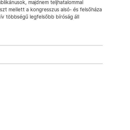
epublikánusok, majdnem teljhatalommal
zt mellett a kongresszus alsó- és felsőháza
ív többségű legfelsőbb bíróság áll