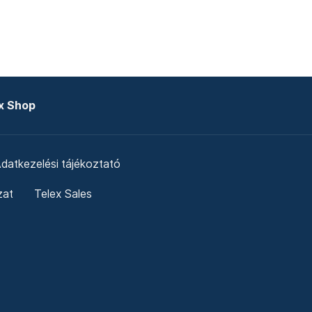
x Shop
datkezelési tájékoztató
zat
Telex Sales