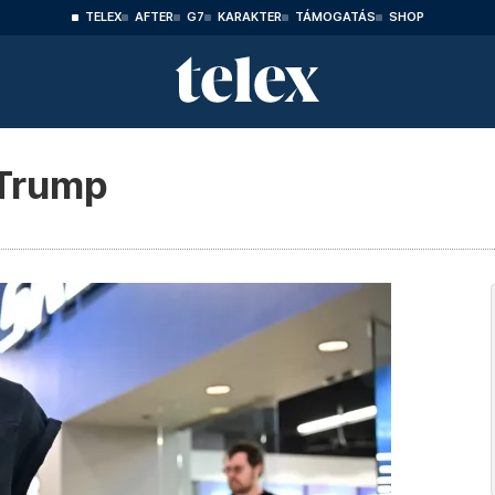
TELEX
AFTER
G7
KARAKTER
TÁMOGATÁS
SHOP
 Trump