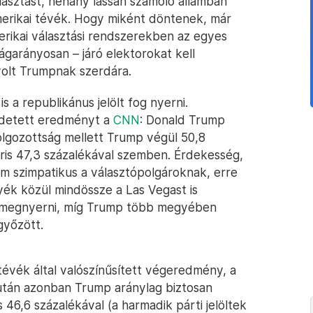
asztást, néhány lassan számoló államban
erikai tévék. Hogy miként döntenek, már
erikai választási rendszerekben az egyes
ágarányosan – járó elektorokat kell
olt Trumpnak szerdára.
 a republikánus jelölt fog nyerni.
rdetett eredményt a
CNN
: Donald Trump
dolgozottság mellett Trump végül 50,8
ris 47,3 százalékával szemben. Érdekesség,
sem szimpatikus a választópolgároknak, erre
yék közül mindössze a Las Vegast is
n megnyerni, míg Trump több megyében
győzött.
évék által valószínűsített végeredmény, a
után azonban Trump aránylag biztosan
 46,6 százalékával (a harmadik párti jelöltek