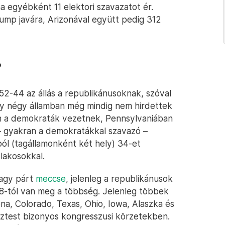
na egyébként 11 elektori szavazatot ér.
Trump javára, Arizonával együtt pedig 312
?
52-44 az állás a republikánusoknak, szóval
ogy négy államban még mindig nem hirdettek
 a demokraták vezetnek, Pennsylvaniában
 – gyakran a demokratákkal szavazó –
ból (tagállamonként két hely) 34-et
lakosokkal.
nagy párt
meccse
, jelenleg a republikánusok
-tól van meg a többség. Jelenleg többek
ona, Colorado, Texas, Ohio, Iowa, Alaszka és
ztest bizonyos kongresszusi körzetekben.