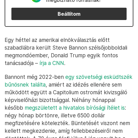
megbízható forrásnak!
Beállítom
Egy héttel az amerikai elnökválasztás előtt
szabadlábra került Steve Bannon szélsőjobboldali
megmondóember, Donald Trump egyik fontos
tanácsadója –
írja a CNN
.
Bannont még 2022-ben
egy szövetségi esküdtszék
bűnösnek találta
, amiért az idézés ellenére sem
működött együtt a Capitolium ostromát kivizsgáló
képviselőházi bizottsággal. Néhány hónappal
később
megszületett a hivatalos bírósági ítélet is
:
négy hónap börtönre, illetve 6500 dollár
megfizetésére kötelezték. Büntetését viszont nem
kellett megkezdenie, amíg fellebbezéseiről nem