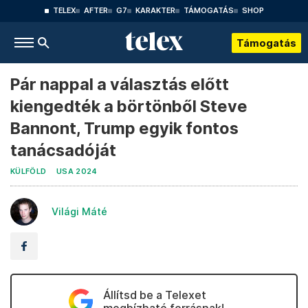
TELEX
AFTER
G7
KARAKTER
TÁMOGATÁS
SHOP
Támogatás
Pár nappal a választás előtt
kiengedték a börtönből Steve
Bannont, Trump egyik fontos
tanácsadóját
KÜLFÖLD
USA 2024
Világi Máté
Állítsd be a Telexet