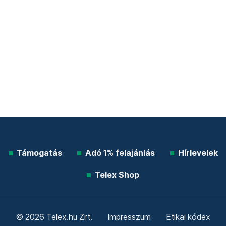
Támogatás
Adó 1% felajánlás
Hírlevelek
Telex Shop
© 2026 Telex.hu Zrt.
Impresszum
Etikai kódex