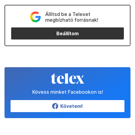
Állítsd be a Telexet
megbízható forrásnak!
Beállítom
Kövess minket Facebookon is!
Követem!