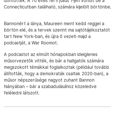
döntöttek. A 70 éves férfi július 1-jén vonult be a
Connecticutban található, számára kijelölt börtönbe.
Bannonért a lánya, Maureen ment kedd reggel a
börtön elé, és a tervek szerint ma sajtótájékoztatót
tart New York-ban, és újra ő vezeti majd a
podcastját, a War Roomot.
A podcastot az elmúlt hónapokban ideiglenes
műsorvezetők vitték, és bár a hallgatók számára
megszokott témákkal foglalkoztak (például tovább
állították, hogy a demokraták csaltak 2020-ban), a
műsor népszerűsége nagyot zuhant Bannon
hiányában – bár a szabadulásához közeledve
feléledni látszott.