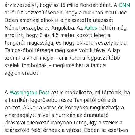
árvízveszélyt, hogy az 15 millió floridait érint. A
CNN
arról írt közvetítésében, hogy a hurrikán miatt Joe
Biden amerikai elnök is elhalasztotta utazását
Németországba és Angolába. Az
Axios
hétfőn még
arról írt, hogy 3 és 4,5 méter között lehet a
tengerár magassága, és hogy ekkora veszélynek a
Tampa-öböl térsége még sose volt kitéve. A lap
szerint a vihar magja – ami körül a legpusztítóbb
szelek tombolnak – megkímélheti a tampai
agglomerációt.
A
Washington Post
azt is modellezte, mi történik, ha
a hurrikán legerősebb része Tampától délre ér
partot. Akkor a város és környéke megúszhatja a
vihardagályt, mivel a hurrikán az óramutató
járásával ellenkező irányban forog, így a szelek a
szárazföld felől érhetik a várost. Ebben az esetben