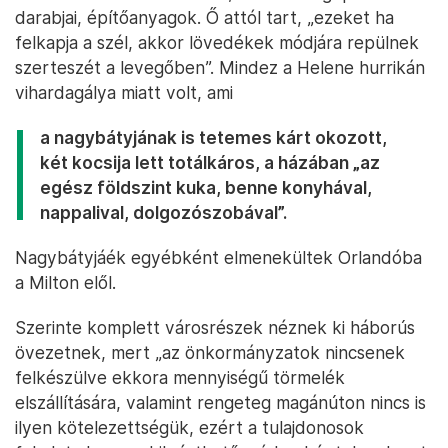
darabjai, építőanyagok. Ő attól tart, „ezeket ha
felkapja a szél, akkor lövedékek módjára repülnek
szerteszét a levegőben”. Mindez a Helene hurrikán
vihardagálya miatt volt, ami
a nagybátyjának is tetemes kárt okozott,
két kocsija lett totálkáros, a házában „az
egész földszint kuka, benne konyhával,
nappalival, dolgozószobával”.
Nagybátyjáék egyébként elmenekültek Orlandóba
a Milton elől.
Szerinte komplett városrészek néznek ki háborús
övezetnek, mert „az önkormányzatok nincsenek
felkészülve ekkora mennyiségű törmelék
elszállítására, valamint rengeteg magánúton nincs is
ilyen kötelezettségük, ezért a tulajdonosok