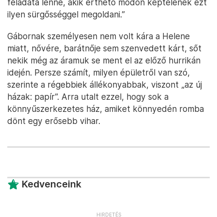
feladata lenne, akik érthető módon képtelenek ezt
ilyen sürgősséggel megoldani.”
Gábornak személyesen nem volt kára a Helene
miatt, nővére, barátnője sem szenvedett kárt, sőt
nekik még az áramuk se ment el az előző hurrikán
idején. Persze számít, milyen épületről van szó,
szerinte a régebbiek állékonyabbak, viszont „az új
házak: papír”. Arra utalt ezzel, hogy sok a
könnyűszerkezetes ház, amiket könnyedén romba
dönt egy erősebb vihar.
Kedvenceink