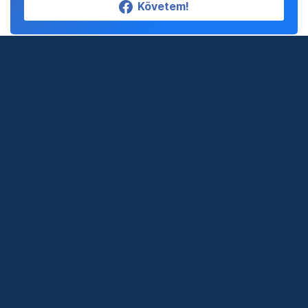
Követem!
Legfontosabb
Telex shop