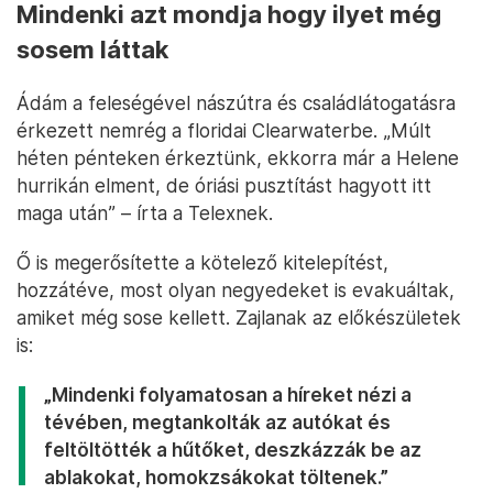
Mindenki azt mondja hogy ilyet még
sosem láttak
Ádám a feleségével nászútra és családlátogatásra
érkezett nemrég a floridai Clearwaterbe. „Múlt
héten pénteken érkeztünk, ekkorra már a Helene
hurrikán elment, de óriási pusztítást hagyott itt
maga után” – írta a Telexnek.
Ő is megerősítette a kötelező kitelepítést,
hozzátéve, most olyan negyedeket is evakuáltak,
amiket még sose kellett. Zajlanak az előkészületek
is:
„Mindenki folyamatosan a híreket nézi a
tévében, megtankolták az autókat és
feltöltötték a hűtőket, deszkázzák be az
ablakokat, homokzsákokat töltenek.”