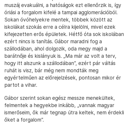
muszáj evakuálni, a hatóságok ezt ellenőrzik is, így
óriási a forgalom kifelé a tampai agglomerációból.
Sokan óvóhelyekre mentek, többek között az
iskolákat szokás erre a célra kijelölni, mivel ezek
kifejezetten erős épületek. Hétfő óta sok iskolában
ezért nincs is tanítás. Gábor maradni fog a
szállodában, ahol dolgozik, oda megy majd a
barátnője és kislányuk is. „Ma már az volt a terv,
hogy itt alszunk a szállodában”, ezért pár váltás
ruhát is visz, bár még nem mondták meg
egyértelműen az előrejelzések, pontosan mikor ér
partot a vihar.
Gábor szerint sokan egész messze menekültek,
felmentek a hegyekbe inkább, „vannak magyar
ismerőseim, ők már tegnap útra keltek, nem érdekli
őket a forgalom”.