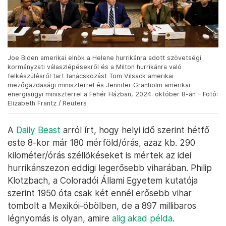
Joe Biden amerikai elnök a Helene hurrikánra adott szövetségi
kormányzati válaszlépésekről és a Milton hurrikánra való
felkészülésről tart tanácskozást Tom Vilsack amerikai
mezőgazdasági miniszterrel és Jennifer Granholm amerikai
energiaügyi miniszterrel a Fehér Házban, 2024. október 8-án – Fotó:
Elizabeth Frantz / Reuters
A
Daily Beast
arról írt, hogy helyi idő szerint hétfő
este 8-kor már 180 mérföld/órás, azaz kb. 290
kilométer/órás széllökéseket is mértek az idei
hurrikánszezon eddigi legerősebb viharában. Philip
Klotzbach, a Coloradói Állami Egyetem kutatója
szerint 1950 óta csak két ennél erősebb vihar
tombolt a Mexikói-öbölben, de a 897 millibaros
légnyomás is olyan, amire
alig akad példa
.