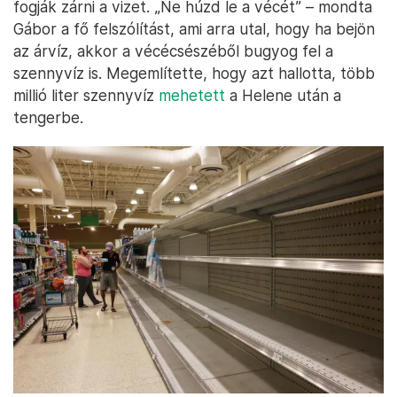
fogják zárni a vizet. „Ne húzd le a vécét” – mondta
Gábor a fő felszólítást, ami arra utal, hogy ha bejön
az árvíz, akkor a vécécsészéből bugyog fel a
szennyvíz is. Megemlítette, hogy azt hallotta, több
millió liter szennyvíz
mehetett
a Helene után a
tengerbe.