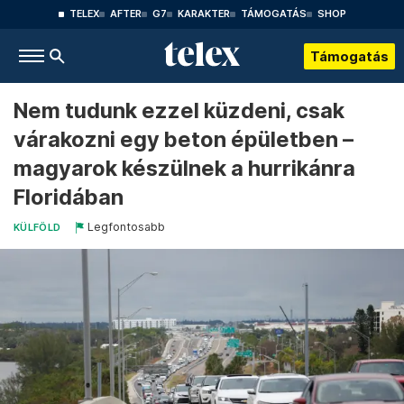
TELEX
AFTER
G7
KARAKTER
TÁMOGATÁS
SHOP
Támogatás
Nem tudunk ezzel küzdeni, csak
várakozni egy beton épületben –
magyarok készülnek a hurrikánra
Floridában
Legfontosabb
KÜLFÖLD