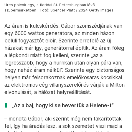
Üres polcok egy, a floridai St. Petersburgban lévő
szupermarketben – Fotó: Spencer Platt / 2024 Getty Images
Az áram is kulcskérdés: Gábor szomszédjának van
egy 6000 wattos generátora, az minden házon
belüli fogyasztót elbír. Szerinte errefelé az új
házakat már így, generátorral építik. Az áram főleg
a légkondi miatt fog kelleni, szerinte „az a
legrosszabb, hogy a hurrikán után olyan pára van,
hogy nehéz áram nélkül”. Szerinte egy biztonságos
helyen már felsorakoznak emelőkosaras kocsikkal
az elektromos cég villanyszerelői és várják a Milton
elvonulását, a hálózat helyreállítását.
„Az a baj, hogy ki se hevertük a Helene-t”
– mondta Gábor, aki szerint még nem takarítottak
fel, így ha áradás lesz, a sok szemetet viszi majd a