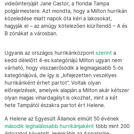
videóinterjúját Jane Castor, a floridai Tampa
polgármestere. Azt mondta, hogy a Milton hurrikán
közeledése miatt napok óta kéri a lakosokat,
hagyják el – az amúgy kötelezően kiürítendő – A és
B zónákat a városban.
Ugyanis az országos hurrikánközpont
szerint
a
kedd délelőtt 4-es kategóriájú Milton ugyan nem
várható, hogy visszaerősödik a legmagasabb 5-ös
kategóriájúvá, de így is „kifejezetten veszélyes
hurrikánként érhet partot”. Voltak olyan
előrejelzések, amelyek alapján a Milton akár kétszer
olyan magas vihardagályt is okozhat, mint a két
hete Tampától északra partot ért Helene.
A Helene az Egyesült Államok elmúlt 50 évének
második leghalálosabb hurrikánjaként
több mint 200
áldozatot követelt, leginkább az Appalache-