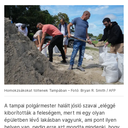
Homokzsákokat töltenek Tampában – Fotó: Bryan R. Smith / AFP
A tampai polgármester halált jósló szavai „eléggé
kiborították a feleségem, mert mi egy olyan
épületben lévő lakásban vagyunk, ami pont ilyen
helyen van, pedig erre azt mondta mindenki, hogy