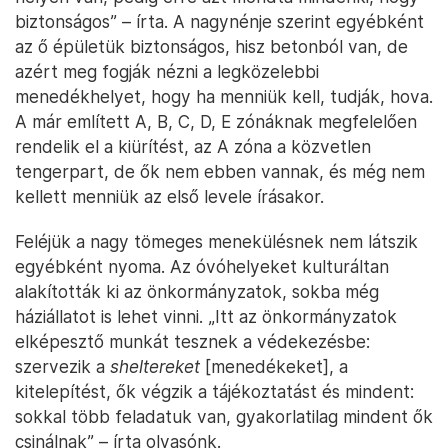
biztonságos” – írta. A nagynénje szerint egyébként
az ő épületük biztonságos, hisz betonból van, de
azért meg fogják nézni a legközelebbi
menedékhelyet, hogy ha menniük kell, tudják, hova.
A már említett A, B, C, D, E zónáknak megfelelően
rendelik el a kiürítést, az A zóna a közvetlen
tengerpart, de ők nem ebben vannak, és még nem
kellett menniük az első levele írásakor.
Feléjük a nagy tömeges menekülésnek nem látszik
egyébként nyoma. Az óvóhelyeket kulturáltan
alakították ki az önkormányzatok, sokba még
háziállatot is lehet vinni. „Itt az önkormányzatok
elképesztő munkát tesznek a védekezésbe:
szervezik a
sheltereket
[menedékeket], a
kitelepítést, ők végzik a tájékoztatást és mindent:
sokkal több feladatuk van, gyakorlatilag mindent ők
csinálnak” – írta olvasónk.