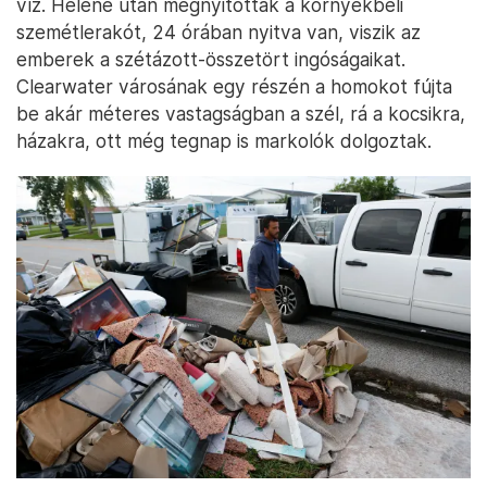
víz. Helene után megnyitották a környékbeli
szemétlerakót, 24 órában nyitva van, viszik az
emberek a szétázott-összetört ingóságaikat.
Clearwater városának egy részén a homokot fújta
be akár méteres vastagságban a szél, rá a kocsikra,
házakra, ott még tegnap is markolók dolgoztak.