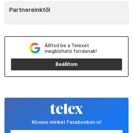
Partnereinktől
Állítsd be a Telexet
megbízható forrásnak!
Beállítom
Kövess minket Facebookon is!