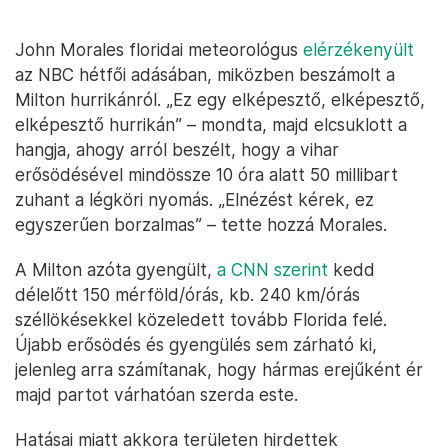
John Morales floridai meteorológus
elérzékenyült
az NBC hétfői adásában, miközben beszámolt a
Milton hurrikánról. „Ez egy elképesztő, elképesztő,
elképesztő hurrikán” – mondta, majd elcsuklott a
hangja, ahogy arról beszélt, hogy a vihar
erősödésével mindössze 10 óra alatt 50 millibart
zuhant a légköri nyomás. „Elnézést kérek, ez
egyszerűen borzalmas” – tette hozzá Morales.
A Milton azóta gyengült,
a CNN szerint
kedd
délelőtt 150 mérföld/órás, kb. 240 km/órás
széllökésekkel közeledett tovább Florida felé.
Újabb erősödés és gyengülés sem zárható ki,
jelenleg arra számítanak, hogy hármas erejűként ér
majd partot várhatóan szerda este.
Hatásai miatt akkora területen hirdettek