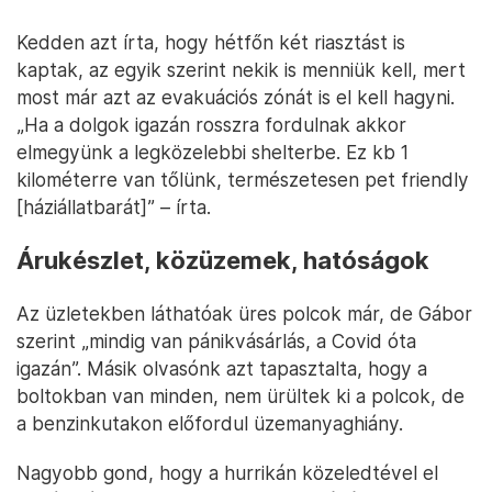
Kedden azt írta, hogy hétfőn két riasztást is
kaptak, az egyik szerint nekik is menniük kell, mert
most már azt az evakuációs zónát is el kell hagyni.
„Ha a dolgok igazán rosszra fordulnak akkor
elmegyünk a legközelebbi shelterbe. Ez kb 1
kilométerre van tőlünk, természetesen pet friendly
[háziállatbarát]” – írta.
Árukészlet, közüzemek, hatóságok
Az üzletekben láthatóak üres polcok már, de Gábor
szerint „mindig van pánikvásárlás, a Covid óta
igazán”. Másik olvasónk azt tapasztalta, hogy a
boltokban van minden, nem ürültek ki a polcok, de
a benzinkutakon előfordul üzemanyaghiány.
Nagyobb gond, hogy a hurrikán közeledtével el