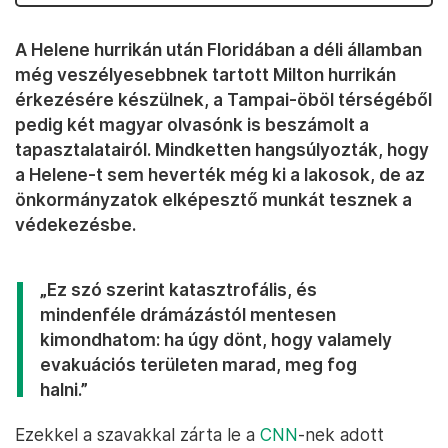
A Helene hurrikán után Floridában a déli államban
még veszélyesebbnek tartott Milton hurrikán
érkezésére készülnek, a Tampai-öböl térségéből
pedig két magyar olvasónk is beszámolt a
tapasztalatairól. Mindketten hangsúlyozták, hogy
a Helene-t sem heverték még ki a lakosok, de az
önkormányzatok elképesztő munkát tesznek a
védekezésbe.
„Ez szó szerint katasztrofális, és
mindenféle drámázástól mentesen
kimondhatom: ha úgy dönt, hogy valamely
evakuációs területen marad, meg fog
halni.”
Ezekkel a szavakkal zárta le a
CNN
-nek adott