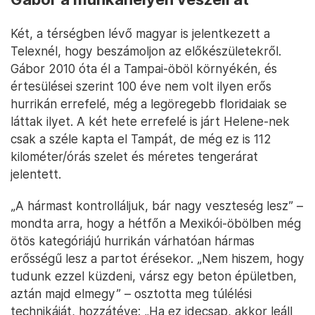
Két, a térségben lévő magyar is jelentkezett a
Telexnél, hogy beszámoljon az előkészületekről.
Gábor 2010 óta él a Tampai-öböl környékén, és
értesülései szerint 100 éve nem volt ilyen erős
hurrikán errefelé, még a legöregebb floridaiak se
láttak ilyet. A két hete errefelé is járt Helene-nek
csak a széle kapta el Tampát, de még ez is 112
kilométer/órás szelet és méretes tengerárat
jelentett.
„A hármast kontrolláljuk, bár nagy veszteség lesz” –
mondta arra, hogy a hétfőn a Mexikói-öbölben még
ötös kategóriájú hurrikán várhatóan hármas
erősségű lesz a partot érésekor. „Nem hiszem, hogy
tudunk ezzel küzdeni, vársz egy beton épületben,
aztán majd elmegy” – osztotta meg túlélési
technikáját, hozzátéve: „Ha ez idecsap, akkor leáll