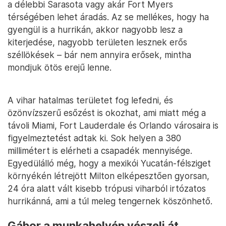
a délebbi Sarasota vagy akár Fort Myers
térségében lehet áradás. Az se mellékes, hogy ha
gyengül is a hurrikán, akkor nagyobb lesz a
kiterjedése, nagyobb területen lesznek erős
széllökések – bár nem annyira erősek, mintha
mondjuk ötös erejű lenne.
A vihar hatalmas területet fog lefedni, és
özönvízszerű esőzést is okozhat, ami miatt még a
távoli Miami, Fort Lauderdale és Orlando városaira is
figyelmeztetést adtak ki. Sok helyen a 380
millimétert is elérheti a csapadék mennyisége.
Egyedülálló még, hogy a mexikói Yucatán-félsziget
környékén létrejött Milton elképesztően gyorsan,
24 óra alatt vált kisebb trópusi viharból irtózatos
hurrikánná, ami a túl meleg tengernek köszönhető.
Gábor a munkahelyén vészeli át