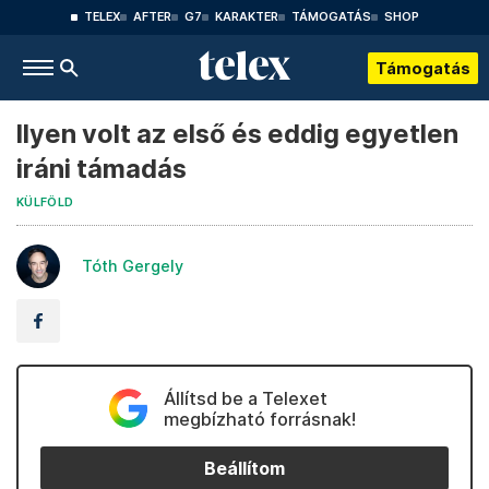
TELEX
AFTER
G7
KARAKTER
TÁMOGATÁS
SHOP
Támogatás
Ilyen volt az első és eddig egyetlen
iráni támadás
KÜLFÖLD
Tóth Gergely
Állítsd be a Telexet
megbízható forrásnak!
Beállítom