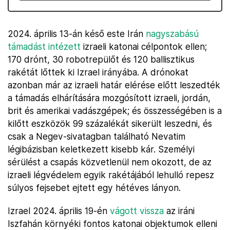
2024. április 13-án késő este Irán
nagyszabású
támadást intézett
izraeli katonai célpontok ellen;
170 drónt, 30 robotrepülőt és 120 ballisztikus
rakétát lőttek ki Izrael irányába. A drónokat
azonban már az izraeli határ elérése előtt leszedték
a támadás elhárítására mozgósított izraeli, jordán,
brit és amerikai vadászgépek; és összességében is a
kilőtt eszközök 99 százalékát sikerült leszedni, és
csak a Negev-sivatagban található Nevatim
légibázisban keletkezett kisebb kár. Személyi
sérülést a csapás közvetlenül nem okozott, de az
izraeli légvédelem egyik rakétájából lehulló repesz
súlyos fejsebet ejtett egy hétéves lányon.
Izrael 2024. április 19-én
vágott vissza
az iráni
Iszfahán környéki fontos katonai objektumok elleni