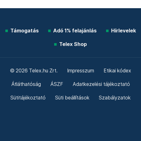
Támogatás
Adó 1% felajánlás
Hírlevelek
Telex Shop
© 2026 Telex.hu Zrt.
Impresszum
Etikai kódex
Átláthatóság
ÁSZF
Adatkezelési tájékoztató
Sütitájékoztató
Süti beállítások
Szabályzatok
Kommentelési szabályzat
Telex Sales