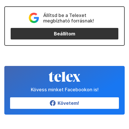
Állítsd be a Telexet
megbízható forrásnak!
Beállítom
Kövess minket Facebookon is!
Követem!