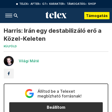
TELEX
AFTER
G7
KARAKTER
TÁMOGATÁS
SHOP
Támogatás
Harris: Irán egy destabilizáló erő a
Közel-Keleten
KÜLFÖLD
Világi Máté
Állítsd be a Telexet
megbízható forrásnak!
Beállítom