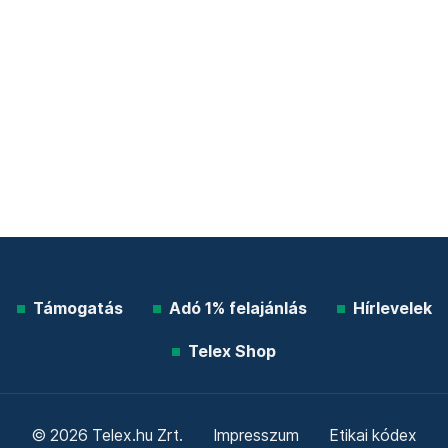
Támogatás
Adó 1% felajánlás
Hírlevelek
Telex Shop
© 2026 Telex.hu Zrt.
Impresszum
Etikai kódex