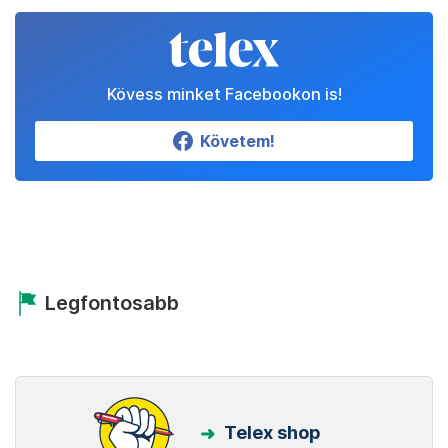
Kövess minket Facebookon is!
Követem!
Legfontosabb
Telex shop