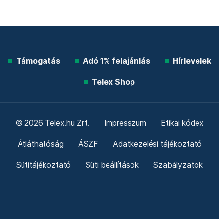
Támogatás
Adó 1% felajánlás
Hírlevelek
Telex Shop
© 2026 Telex.hu Zrt.
Impresszum
Etikai kódex
Átláthatóság
ÁSZF
Adatkezelési tájékoztató
Sütitájékoztató
Süti beállítások
Szabályzatok
Kommentelési szabályzat
Telex Sales