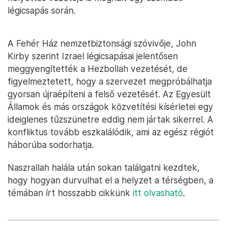
légicsapás során.
A Fehér Ház nemzetbiztonsági szóvivője, John
Kirby szerint Izrael légicsapásai jelentősen
meggyengítették a Hezbollah vezetését, de
figyelmeztetett, hogy a szervezet megpróbálhatja
gyorsan újraépíteni a felső vezetését. Az Egyesült
Államok és más országok közvetítési kísérletei egy
ideiglenes tűzszünetre eddig nem jártak sikerrel. A
konfliktus tovább eszkalálódik, ami az egész régiót
háborúba sodorhatja.
Naszrallah halála után sokan találgatni kezdtek,
hogy hogyan durvulhat el a helyzet a térségben, a
témában írt hosszabb cikkünk
itt olvasható
.