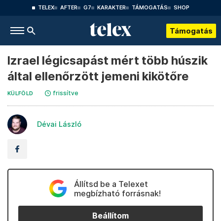
TELEX
AFTER
G7
KARAKTER
TÁMOGATÁS
SHOP
Támogatás
Izrael légicsapást mért több húszik
által ellenőrzött jemeni kikötőre
frissítve
KÜLFÖLD
Dévai László
Állítsd be a Telexet
megbízható forrásnak!
Beállítom