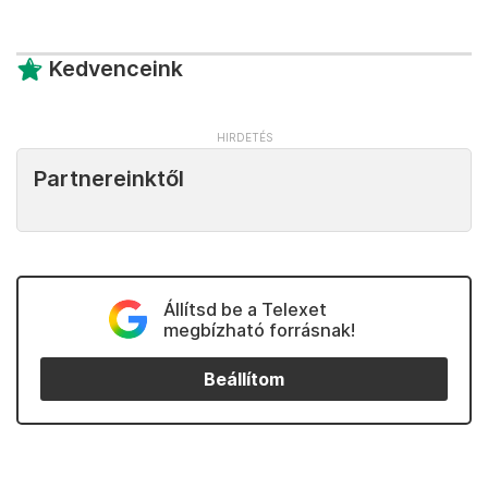
Kedvenceink
Partnereinktől
Állítsd be a Telexet
megbízható forrásnak!
Beállítom