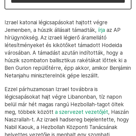
Izrael katonai légicsapásokat hajtott végre
Jemenben, a húszik állásait támadták,
írja
az AP
hírügynökség. Az izraeli légierő áramellátó
létesítményeket és kikötőket támadott Hodeida
városában. A támadást azután indították, hogy a
húszik szombaton ballisztikus rakétákat lőttek ki a
Ben Gurion repülőtérre, épp akkor, amikor Benjámin
Netanjahu miniszterelnök gépe leszállt.
Ezzel párhuzamosan Izrael továbbra is
légicsapásokat hajt végre Libanonban, tíz napon
belül már hét magas rangú Hezbollah-tagot öltek
meg, többek között
a szervezet vezetőjét
, Haszán
Naszrallah-t. Az izraeli hadsereg bejelentette, hogy
Nabil Kaouk, a Hezbollah Központi Tanácsának
helyettes vezetője is meghalt egy szombati