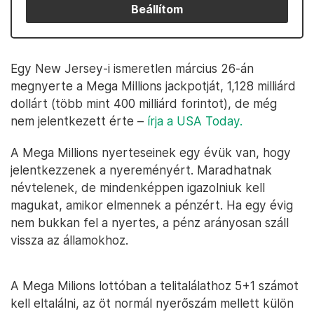
Beállítom
Egy New Jersey-i ismeretlen március 26-án
megnyerte a Mega Millions jackpotját, 1,128 milliárd
dollárt (több mint 400 milliárd forintot), de még
nem jelentkezett érte –
írja a USA Today.
A Mega Millions nyerteseinek egy évük van, hogy
jelentkezzenek a nyereményért. Maradhatnak
névtelenek, de mindenképpen igazolniuk kell
magukat, amikor elmennek a pénzért. Ha egy évig
nem bukkan fel a nyertes, a pénz arányosan száll
vissza az államokhoz.
A Mega Milions lottóban a telitalálathoz 5+1 számot
kell eltalálni, az öt normál nyerőszám mellett külön