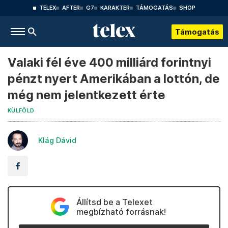
TELEX
AFTER
G7
KARAKTER
TÁMOGATÁS
SHOP
Támogatás
Valaki fél éve 400 milliárd forintnyi
pénzt nyert Amerikában a lottón, de
még nem jelentkezett érte
KÜLFÖLD
Klág Dávid
Állítsd be a Telexet
megbízható forrásnak!