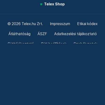
Telex Shop
© 2026 Telex.hu Zrt.
Impresszum
Etikai kódex
Átláthatóság
ÁSZF
Adatkezelési tájékoztató
Sütitájékoztató
Süti beállítások
Szabályzatok
Kommentelési szabályzat
Telex Sales