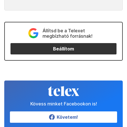
Állítsd be a Telexet
megbízható forrásnak!
Beállítom
Kövess minket Facebookon is!
Követem!