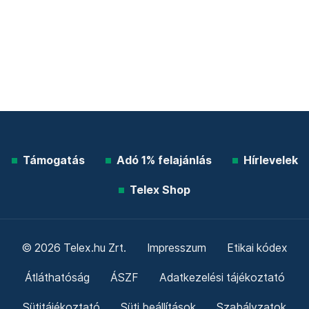
Támogatás
Adó 1% felajánlás
Hírlevelek
Telex Shop
© 2026 Telex.hu Zrt.
Impresszum
Etikai kódex
Átláthatóság
ÁSZF
Adatkezelési tájékoztató
Sütitájékoztató
Süti beállítások
Szabályzatok