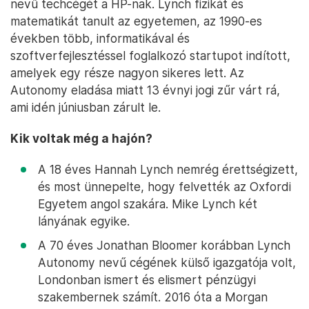
nevű techcégét a HP-nak. Lynch fizikát és
matematikát tanult az egyetemen, az 1990-es
években több, informatikával és
szoftverfejlesztéssel foglalkozó startupot indított,
amelyek egy része nagyon sikeres lett. Az
Autonomy eladása miatt 13 évnyi jogi zűr várt rá,
ami idén júniusban zárult le.
Kik voltak még a hajón?
A 18 éves Hannah Lynch nemrég érettségizett,
és most ünnepelte, hogy felvették az Oxfordi
Egyetem angol szakára. Mike Lynch két
lányának egyike.
A 70 éves Jonathan Bloomer korábban Lynch
Autonomy nevű cégének külső igazgatója volt,
Londonban ismert és elismert pénzügyi
szakembernek számít. 2016 óta a Morgan