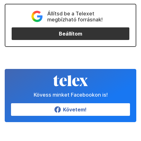
Állítsd be a Telexet
megbízható forrásnak!
Beállítom
Kövess minket Facebookon is!
Követem!