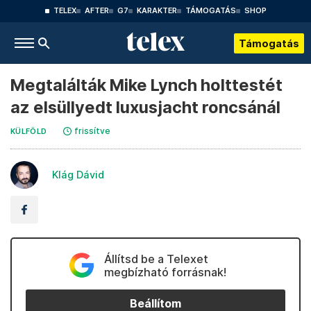
TELEX
AFTER
G7
KARAKTER
TÁMOGATÁS
SHOP
Támogatás
Megtalálták Mike Lynch holttestét
az elsüllyedt luxusjacht roncsánál
frissítve
KÜLFÖLD
Klág Dávid
Állítsd be a Telexet
megbízható forrásnak!
Beállítom