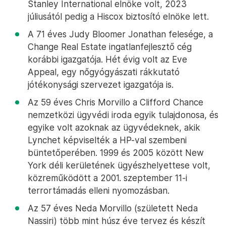
Stanley International elnöke volt, 2023
júliusától pedig a Hiscox biztosító elnöke lett.
A 71 éves Judy Bloomer Jonathan felesége, a
Change Real Estate ingatlanfejlesztő cég
korábbi igazgatója. Hét évig volt az Eve
Appeal, egy nőgyógyászati rákkutató
jótékonysági szervezet igazgatója is.
Az 59 éves Chris Morvillo a Clifford Chance
nemzetközi ügyvédi iroda egyik tulajdonosa, és
egyike volt azoknak az ügyvédeknek, akik
Lynchet képviselték a HP-val szembeni
büntetőperében. 1999 és 2005 között New
York déli kerületének ügyészhelyettese volt,
közreműködött a 2001. szeptember 11-i
terrortámadás elleni nyomozásban.
Az 57 éves Neda Morvillo (született Neda
Nassiri) több mint húsz éve tervez és készít