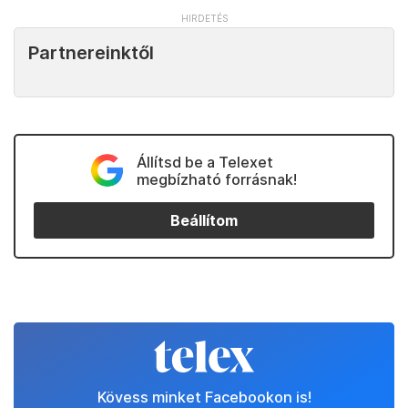
Partnereinktől
Állítsd be a Telexet
megbízható forrásnak!
Beállítom
Kövess minket Facebookon is!