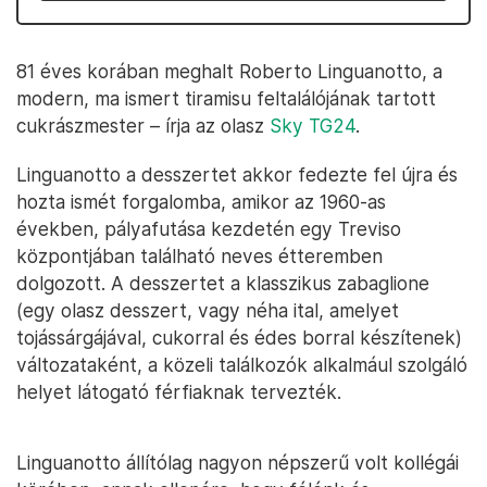
81 éves korában meghalt Roberto Linguanotto, a
modern, ma ismert tiramisu feltalálójának tartott
cukrászmester – írja az olasz
Sky TG24
.
Linguanotto a desszertet akkor fedezte fel újra és
hozta ismét forgalomba, amikor az 1960-as
években, pályafutása kezdetén egy Treviso
központjában található neves étteremben
dolgozott. A desszertet a klasszikus zabaglione
(egy olasz desszert, vagy néha ital, amelyet
tojássárgájával, cukorral és édes borral készítenek)
változataként, a közeli találkozók alkalmául szolgáló
helyet látogató férfiaknak tervezték.
Linguanotto állítólag nagyon népszerű volt kollégái