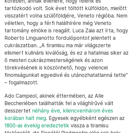
körében, annak ellenére, hogy félénk és
tartózkodó volt. Sok évet töltött külföldön, mielőtt
visszatért volna szülőföldjére, Veneto régióba. Nem
véletlen, hogy a férfi halálhírére még Veneto
tartomány elnöke is reagált. Luca Zaia azt írta, hogy
Roberto Linguanotto fordulópontot jelentett a
cukrászatban. „A tiramisu ma már világszerte
elismert kulináris kiválóság, és ez a hatalmas siker az
ő mesteri cukrászmesterségének és azon
törekvésének is köszönhető, hogy velencei
finomságunkat egyedivé és utánozhatatlanná tette”
– fogalmazott.
Ado Campeol, akinek éttermében, az Alle
Beccheriében találhatták fel a világhírűvé vált
desszertet
néhány éve, kilencvenhárom éves
korában halt meg
. Egyesek egyébként egészen az
1800-as évekig eredeztetik
vissza a tiramisu
történetét, de Sienától Piedmontig elég sok hely