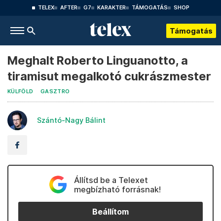
TELEX
AFTER
G7
KARAKTER
TÁMOGATÁS
SHOP
Támogatás
Meghalt Roberto Linguanotto, a
tiramisut megalkotó cukrászmester
KÜLFÖLD
GASZTRO
Szántó-Nagy Bálint
Állítsd be a Telexet
megbízható forrásnak!
Beállítom