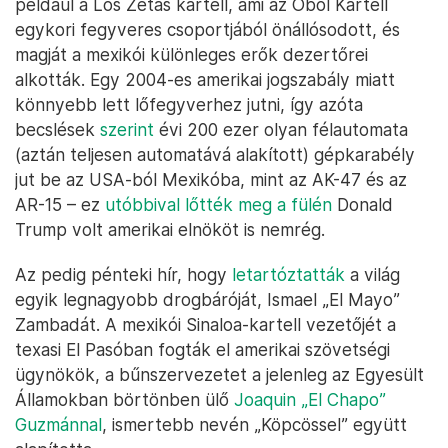
például a Los Zetas kartell, ami az Öböl Kartell
egykori fegyveres csoportjából önállósodott, és
magját a mexikói különleges erők dezertőrei
alkották. Egy 2004-es amerikai jogszabály miatt
könnyebb lett lőfegyverhez jutni, így azóta
becslések
szerint
évi 200 ezer olyan félautomata
(aztán teljesen automatává alakított) gépkarabély
jut be az USA-ból Mexikóba, mint az AK-47 és az
AR-15 – ez
utóbbival lőtték meg a fülén
Donald
Trump volt amerikai elnököt is nemrég.
Az pedig pénteki hír, hogy
letartóztatták
a világ
egyik legnagyobb drogbáróját, Ismael „El Mayo”
Zambadát. A mexikói Sinaloa-kartell vezetőjét a
texasi El Pasóban fogták el amerikai szövetségi
ügynökök, a bűnszervezetet a jelenleg az Egyesült
Államokban börtönben ülő
Joaquin „El Chapo”
Guzmánnal
, ismertebb nevén „Köpcössel” együtt