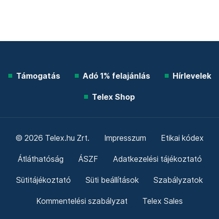
Támogatás
Adó 1% felajánlás
Hírlevelek
Telex Shop
© 2026 Telex.hu Zrt.
Impresszum
Etikai kódex
Átláthatóság
ÁSZF
Adatkezelési tájékoztató
Sütitájékoztató
Süti beállítások
Szabályzatok
Kommentelési szabályzat
Telex Sales