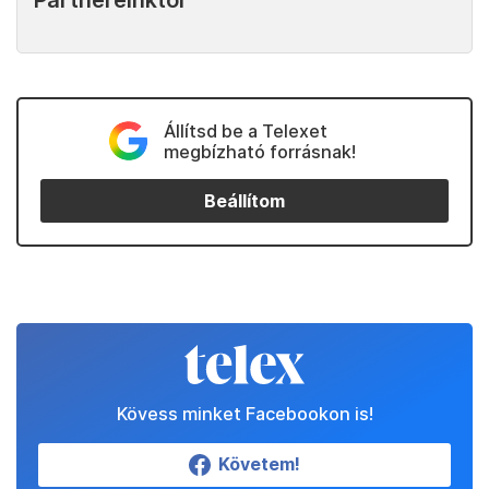
Partnereinktől
Állítsd be a Telexet
megbízható forrásnak!
Beállítom
Kövess minket Facebookon is!
Követem!