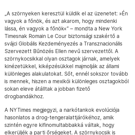
„A szörnyeken keresztül küldik el az üzenetet: »Én
vagyok a főnök, és azt akarom, hogy mindenki
lássa, én vagyok a főnök«” – mondta a New York
Timesnak Romain Le Cour biztonsági szakértő a
svájci Globális Kezdeményezés a Transznacionális
Szervezett Bűnözés Ellen nevű szervezettől. A
szörnykocsikkal olyan osztagok járnak, amelyek
kinézetükkel, kiképzésükkel majmolják az állami
különleges alakulatokat. Sőt, ennél sokszor tovább
is mennek, hiszen a mexikói különleges osztagokból
sokan eleve átálltak a jobban fizető
drogbandákhoz.
A NYTimes megjegyzi, a narkótankok evolúciója
hasonlatos a drog-tengeralattjárókéhoz, amik
szintén egyre kifinomultabbakká váltak, hogy
elkerüljék a parti őrségeket. A szörnykocsik is