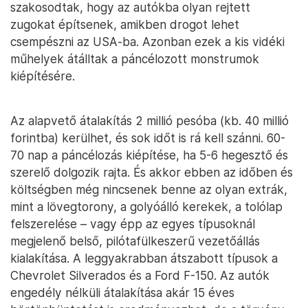
szakosodtak, hogy az autókba olyan rejtett
zugokat építsenek, amikben drogot lehet
csempészni az USA-ba. Azonban ezek a kis vidéki
műhelyek átálltak a páncélozott monstrumok
kiépítésére.
Az alapvető átalakítás 2 millió pesóba (kb. 40 millió
forintba) kerülhet, és sok időt is rá kell szánni. 60-
70 nap a páncélozás kiépítése, ha 5-6 hegesztő és
szerelő dolgozik rajta. És akkor ebben az időben és
költségben még nincsenek benne az olyan extrák,
mint a lövegtorony, a golyóálló kerekek, a tolólap
felszerelése – vagy épp az egyes típusoknál
megjelenő belső, pilótafülkeszerű vezetőállás
kialakítása. A leggyakrabban átszabott típusok a
Chevrolet Silverados és a Ford F-150. Az autók
engedély nélküli átalakítása akár 15 éves