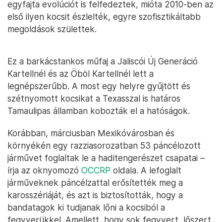
egyfajta evolúciót is felfedeztek, mióta 2010-ben az
első ilyen kocsit észlelték, egyre szofisztikáltabb
megoldások születtek.
Ez a barkácstankos műfaj a Jaliscói Új Generáció
Kartellnél és az Öböl Kartellnél lett a
legnépszerűbb. A most egy helyre gyűjtött és
szétnyomott kocsikat a Texasszal is határos
Tamaulipas államban kobozták el a hatóságok.
Korábban, márciusban Mexikóvárosban és
környékén egy razziasorozatban 53 páncélozott
járművet foglaltak le a haditengerészet csapatai –
írja az oknyomozó
OCCRP
oldala. A lefoglalt
járműveknek páncélzattal erősítették meg a
karosszériáját, és azt is biztosították, hogy a
bandatagok ki tudjanak lőni a kocsiból a
fegyverükkel. Amellett, hogy sok fegyvert, lőszert,