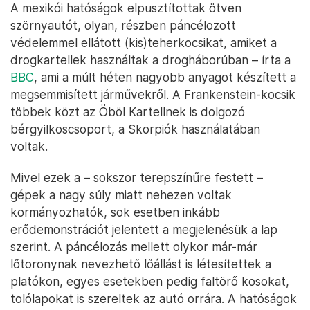
A mexikói hatóságok elpusztítottak ötven
szörnyautót, olyan, részben páncélozott
védelemmel ellátott (kis)teherkocsikat, amiket a
drogkartellek használtak a drogháborúban – írta a
BBC
, ami a múlt héten nagyobb anyagot készített a
megsemmisített járművekről. A Frankenstein-kocsik
többek közt az Öböl Kartellnek is dolgozó
bérgyilkoscsoport, a Skorpiók használatában
voltak.
Mivel ezek a – sokszor terepszínűre festett –
gépek a nagy súly miatt nehezen voltak
kormányozhatók, sok esetben inkább
erődemonstrációt jelentett a megjelenésük a lap
szerint. A páncélozás mellett olykor már-már
lőtoronynak nevezhető lőállást is létesítettek a
platókon, egyes esetekben pedig faltörő kosokat,
tolólapokat is szereltek az autó orrára. A hatóságok