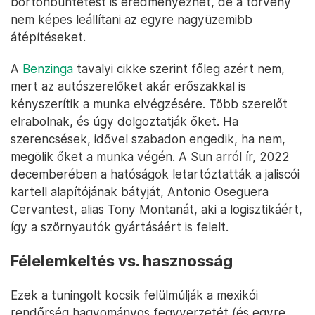
börtönbüntetést is eredményezhet, de a törvény
nem képes leállítani az egyre nagyüzemibb
átépítéseket.
A
Benzinga
tavalyi cikke szerint főleg azért nem,
mert az autószerelőket akár erőszakkal is
kényszerítik a munka elvégzésére. Több szerelőt
elrabolnak, és úgy dolgoztatják őket. Ha
szerencsések, idővel szabadon engedik, ha nem,
megölik őket a munka végén. A Sun arról ír, 2022
decemberében a hatóságok letartóztatták a jaliscói
kartell alapítójának bátyját, Antonio Oseguera
Cervantest, alias Tony Montanát, aki a logisztikáért,
így a szörnyautók gyártásáért is felelt.
Félelemkeltés vs. hasznosság
Ezek a tuningolt kocsik felülmúlják a mexikói
rendőrség hagyományos fegyverzetét (és egyre