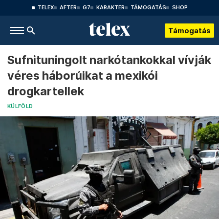
TELEX
AFTER
G7
KARAKTER
TÁMOGATÁS
SHOP
Támogatás
Sufnituningolt narkótankokkal vívják
véres háborúikat a mexikói
drogkartellek
KÜLFÖLD