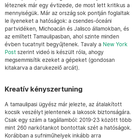
léteznek már egy évtizede, de most lett kritikus a
mennyiségük. Már az ország sok pontján foglaltak
le ilyeneket a hatóságok: a csendes-óceáni
partvidéken, Michoacán és Jalisco államokban, és
az említett Tamaulipasban, ahol szinte minden
évben tucatnyit begyűjtenek. Tavaly a
New York
Post
szerint videó is készült róla, ahogy
megsemmisítik ezeket a gépeket (gondosan
kitakarva a darukezelő arcát).
Kreatív kényszertuning
A tamaulipasi ügyész már jelezte, az átalakított
kocsik veszélyt jelentenek a lakosok biztonságára.
Csak egy szám a tagállamból: 2019-23 között több
mint 260 narkótankot bontottak szét a hatóságok.
Korábban a sufniműhelyek inkább arra