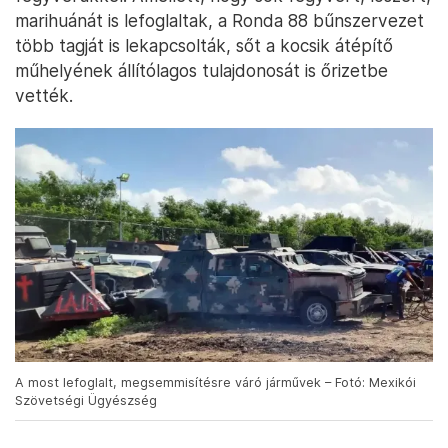
marihuánát is lefoglaltak, a Ronda 88 bűnszervezet
több tagját is lekapcsolták, sőt a kocsik átépítő
műhelyének állítólagos tulajdonosát is őrizetbe
vették.
A most lefoglalt, megsemmisítésre váró járművek – Fotó: Mexikói
Szövetségi Ügyészség