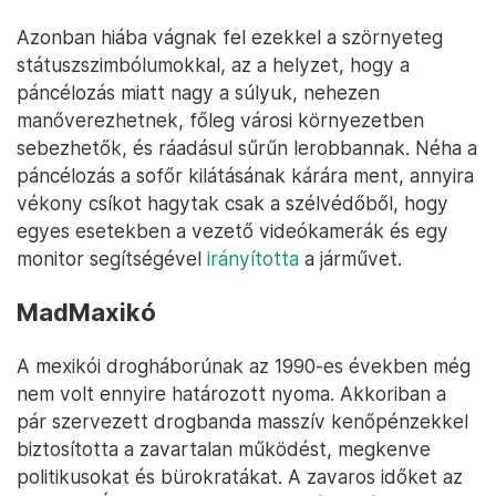
Azonban hiába vágnak fel ezekkel a szörnyeteg
státuszszimbólumokkal, az a helyzet, hogy a
páncélozás miatt nagy a súlyuk, nehezen
manőverezhetnek, főleg városi környezetben
sebezhetők, és ráadásul sűrűn lerobbannak. Néha a
páncélozás a sofőr kilátásának kárára ment, annyira
vékony csíkot hagytak csak a szélvédőből, hogy
egyes esetekben a vezető videókamerák és egy
monitor segítségével
irányította
a járművet.
MadMaxikó
A mexikói drogháborúnak az 1990-es években még
nem volt ennyire határozott nyoma. Akkoriban a
pár szervezett drogbanda masszív kenőpénzekkel
biztosította a zavartalan működést, megkenve
politikusokat és bürokratákat. A zavaros időket az