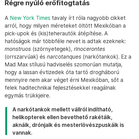
Régre nyúló erőfitogtatás
A
New York Times
tavaly írt róla nagyobb cikket
arról, hogy milyen méreteket öltött Mexikóban a
pick-upok és (kis)teherautók átépítése. A
hatóságok már többféle nevet is adtak ezeknek:
monstruos
(szörnyetegek),
rinocerontes
(orrszarvúak) és
narcotanques
(narkótankok). Ez a
Mad Max stílusú hadviselés szomorúan mutatja,
hogy a lassan évtizedek óta tartó drogháború
mennyire nem akar véget érni Mexikóban, sőt a
felek haditechnikai fejlesztésekkel reagálnak
egymás trükkjeire.
A narkótankok mellett vállról indítható,
helikopterek ellen bevethető rakétáik,
aknáik, drónjaik és mesterlövészpuskáik is
vannak.