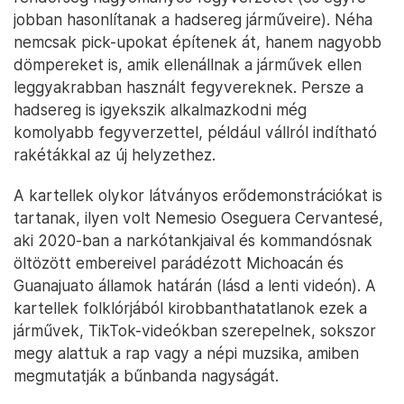
jobban hasonlítanak a hadsereg járműveire). Néha
nemcsak pick-upokat építenek át, hanem nagyobb
dömpereket is, amik ellenállnak a járművek ellen
leggyakrabban használt fegyvereknek. Persze a
hadsereg is igyekszik alkalmazkodni még
komolyabb fegyverzettel, például vállról indítható
rakétákkal az új helyzethez.
A kartellek olykor látványos erődemonstrációkat is
tartanak, ilyen volt Nemesio Oseguera Cervantesé,
aki 2020-ban a narkótankjaival és kommandósnak
öltözött embereivel parádézott Michoacán és
Guanajuato államok határán (lásd a lenti videón). A
kartellek folklórjából kirobbanthatatlanok ezek a
járművek, TikTok-videókban szerepelnek, sokszor
megy alattuk a rap vagy a népi muzsika, amiben
megmutatják a bűnbanda nagyságát.