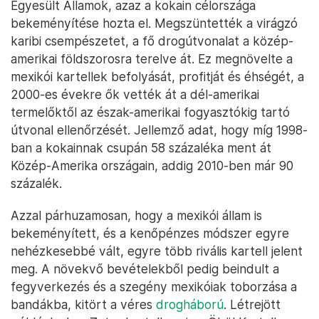
Egyesült Államok, azaz a kokain célországa
bekeményítése hozta el. Megszüntették a virágzó
karibi csempészetet, a fő drogútvonalat a közép-
amerikai földszorosra terelve át. Ez megnövelte a
mexikói kartellek befolyását, profitját és éhségét, a
2000-es évekre ők vették át a dél-amerikai
termelőktől az észak-amerikai fogyasztókig tartó
útvonal ellenőrzését. Jellemző adat, hogy míg 1998-
ban a kokainnak csupán 58 százaléka ment át
Közép-Amerika országain, addig 2010-ben már 90
százalék.
Azzal párhuzamosan, hogy a mexikói állam is
bekeményített, és a kenőpénzes módszer egyre
nehézkesebbé vált, egyre több rivális kartell jelent
meg. A növekvő bevételekből pedig beindult a
fegyverkezés és a szegény mexikóiak toborzása a
bandákba, kitört a véres
drogháború
. Létrejött