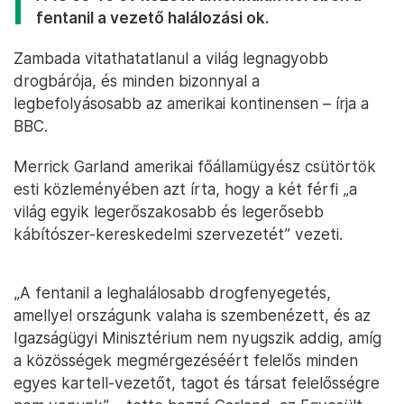
fentanil a vezető halálozási ok.
Zambada vitathatatlanul a világ legnagyobb
drogbárója, és minden bizonnyal a
legbefolyásosabb az amerikai kontinensen – írja a
BBC.
Merrick Garland amerikai főállamügyész csütörtök
esti közleményében azt írta, hogy a két férfi „a
világ egyik legerőszakosabb és legerősebb
kábítószer-kereskedelmi szervezetét” vezeti.
„A fentanil a leghalálosabb drogfenyegetés,
amellyel országunk valaha is szembenézett, és az
Igazságügyi Minisztérium nem nyugszik addig, amíg
a közösségek megmérgezéséért felelős minden
egyes kartell-vezetőt, tagot és társat felelősségre