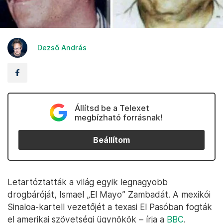
Dezső András
Állítsd be a Telexet
megbízható forrásnak!
Beállítom
Letartóztatták a világ egyik legnagyobb
drogbáróját, Ismael „El Mayo” Zambadát. A mexikói
Sinaloa-kartell vezetőjét a texasi El Pasóban fogták
el amerikai szövetségi ügynökök – írja a
BBC
.