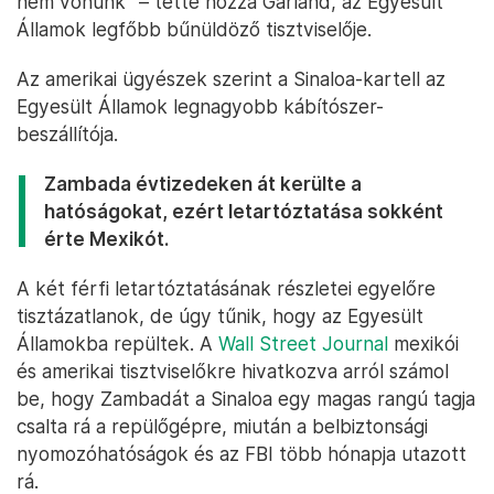
nem vonunk” – tette hozzá Garland, az Egyesült
Államok legfőbb bűnüldöző tisztviselője.
Az amerikai ügyészek szerint a Sinaloa-kartell az
Egyesült Államok legnagyobb kábítószer-
beszállítója.
Zambada évtizedeken át kerülte a
hatóságokat, ezért letartóztatása sokként
érte Mexikót.
A két férfi letartóztatásának részletei egyelőre
tisztázatlanok, de úgy tűnik, hogy az Egyesült
Államokba repültek. A
Wall Street Journal
mexikói
és amerikai tisztviselőkre hivatkozva arról számol
be, hogy Zambadát a Sinaloa egy magas rangú tagja
csalta rá a repülőgépre, miután a belbiztonsági
nyomozóhatóságok és az FBI több hónapja utazott
rá.