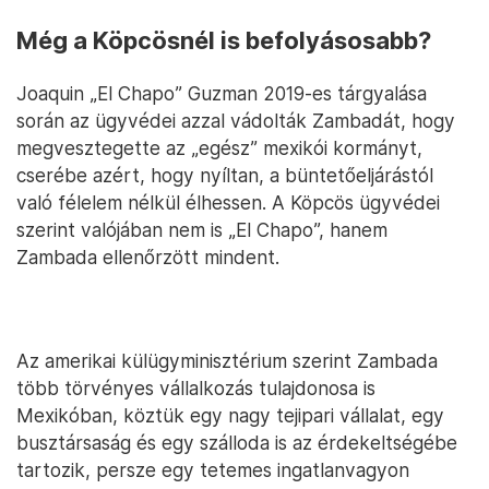
Még a Köpcösnél is befolyásosabb?
Joaquin „El Chapo” Guzman 2019-es tárgyalása
során az ügyvédei azzal vádolták Zambadát, hogy
megvesztegette az „egész” mexikói kormányt,
cserébe azért, hogy nyíltan, a büntetőeljárástól
való félelem nélkül élhessen. A Köpcös ügyvédei
szerint valójában nem is „El Chapo”, hanem
Zambada ellenőrzött mindent.
Az amerikai külügyminisztérium szerint Zambada
több törvényes vállalkozás tulajdonosa is
Mexikóban, köztük egy nagy tejipari vállalat, egy
busztársaság és egy szálloda is az érdekeltségébe
tartozik, persze egy tetemes ingatlanvagyon