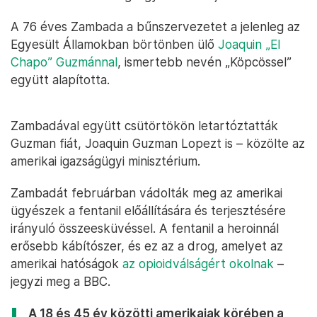
A 76 éves Zambada a bűnszervezetet a jelenleg az
Egyesült Államokban börtönben ülő
Joaquin „El
Chapo” Guzmánnal
, ismertebb nevén „Köpcössel”
együtt alapította.
Zambadával együtt csütörtökön letartóztatták
Guzman fiát, Joaquin Guzman Lopezt is – közölte az
amerikai igazságügyi minisztérium.
Zambadát februárban vádolták meg az amerikai
ügyészek a fentanil előállítására és terjesztésére
irányuló összeesküvéssel. A fentanil a heroinnál
erősebb kábítószer, és ez az a drog, amelyet az
amerikai hatóságok
az opioidválságért okolnak
–
jegyzi meg a BBC.
A 18 és 45 év közötti amerikaiak körében a