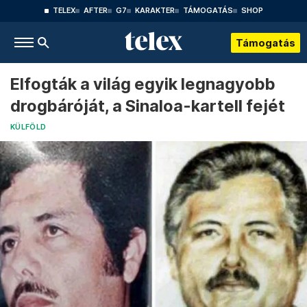
TELEX
AFTER
G7
KARAKTER
TÁMOGATÁS
SHOP
Támogatás
Elfogták a világ egyik legnagyobb
drogbáróját, a Sinaloa-kartell fejét
KÜLFÖLD