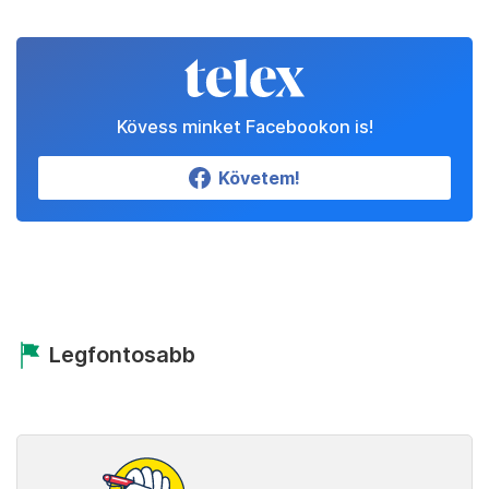
Kövess minket Facebookon is!
Követem!
Legfontosabb