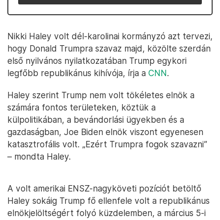
Nikki Haley volt dél-karolinai kormányzó azt tervezi,
hogy Donald Trumpra szavaz majd, közölte szerdán
első nyilvános nyilatkozatában Trump egykori
legfőbb republikánus kihívója, írja a
CNN
.
Haley szerint Trump nem volt tökéletes elnök a
számára fontos területeken, köztük a
külpolitikában, a bevándorlási ügyekben és a
gazdaságban, Joe Biden elnök viszont egyenesen
katasztrofális volt. „Ezért Trumpra fogok szavazni”
– mondta Haley.
A volt amerikai ENSZ-nagyköveti pozíciót betöltő
Haley sokáig Trump fő ellenfele volt a republikánus
elnökjelöltségért folyó küzdelemben, a március 5-i