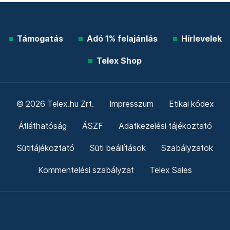
Támogatás
Adó 1% felajánlás
Hírlevelek
Telex Shop
© 2026 Telex.hu Zrt.
Impresszum
Etikai kódex
Átláthatóság
ÁSZF
Adatkezelési tájékoztató
Sütitájékoztató
Süti beállítások
Szabályzatok
Kommentelési szabályzat
Telex Sales