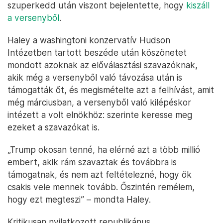
szuperkedd után viszont bejelentette, hogy
kiszáll
a versenyből
.
Haley a washingtoni konzervatív Hudson
Intézetben tartott beszéde után köszönetet
mondott azoknak az előválasztási szavazóknak,
akik még a versenyből való távozása után is
támogatták őt, és megismételte azt a felhívást, amit
még márciusban, a versenyből való kilépéskor
intézett a volt elnökhöz: szerinte keresse meg
ezeket a szavazókat is.
„Trump okosan tenné, ha elérné azt a több millió
embert, akik rám szavaztak és továbbra is
támogatnak, és nem azt feltételezné, hogy ők
csakis vele mennek tovább. Őszintén remélem,
hogy ezt megteszi” – mondta Haley.
Kritikusan nyilatkozott republikánus