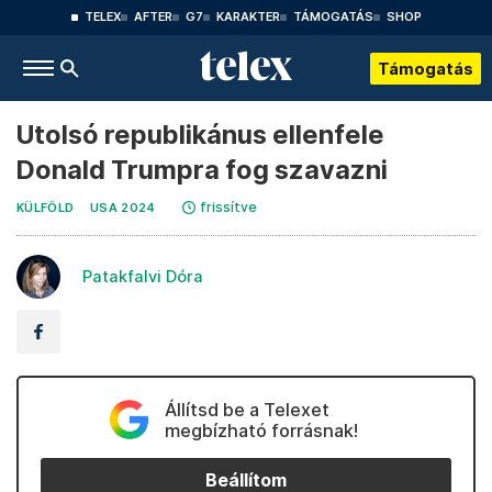
TELEX
AFTER
G7
KARAKTER
TÁMOGATÁS
SHOP
Támogatás
Utolsó republikánus ellenfele
Donald Trumpra fog szavazni
frissítve
KÜLFÖLD
USA 2024
Patakfalvi Dóra
Állítsd be a Telexet
megbízható forrásnak!
Beállítom