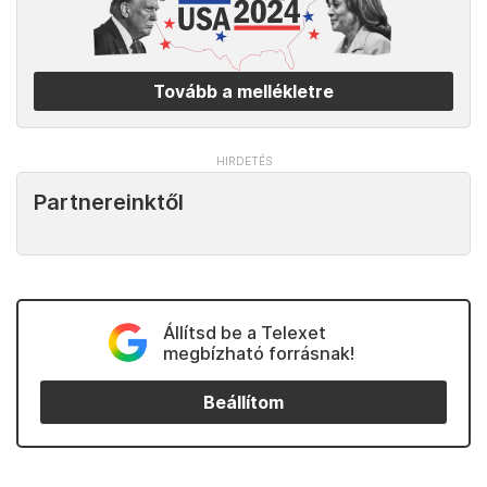
Tovább a mellékletre
Partnereinktől
Állítsd be a Telexet
megbízható forrásnak!
Beállítom