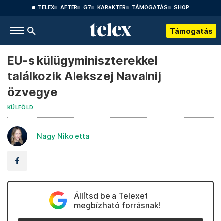
TELEX
AFTER
G7
KARAKTER
TÁMOGATÁS
SHOP
Támogatás
EU-s külügyminiszterekkel
találkozik Alekszej Navalnij
özvegye
KÜLFÖLD
Nagy Nikoletta
Állítsd be a Telexet
megbízható forrásnak!