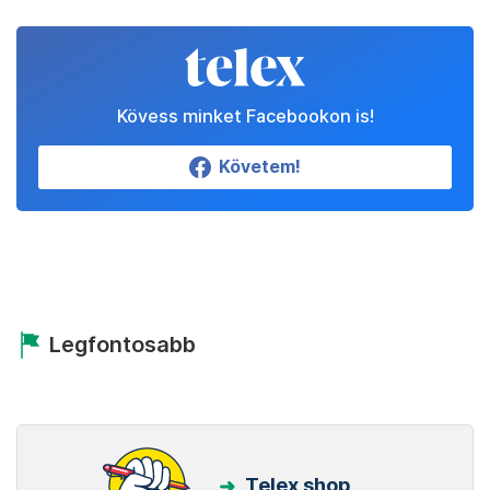
Kövess minket Facebookon is!
Követem!
Legfontosabb
Telex shop