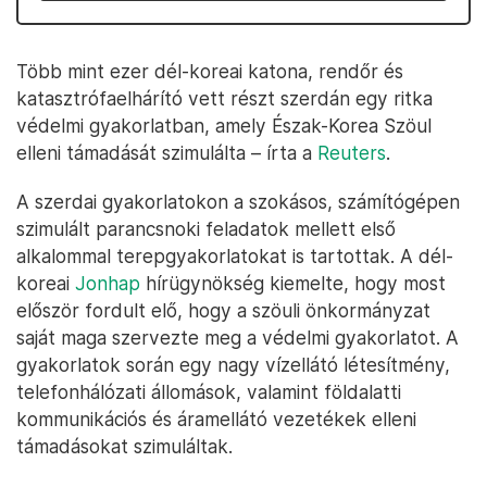
Több mint ezer dél-koreai katona, rendőr és
katasztrófaelhárító vett részt szerdán egy ritka
védelmi gyakorlatban, amely Észak-Korea Szöul
elleni támadását szimulálta – írta a
Reuters
.
A szerdai gyakorlatokon a szokásos, számítógépen
szimulált parancsnoki feladatok mellett első
alkalommal terepgyakorlatokat is tartottak. A dél-
koreai
Jonhap
hírügynökség kiemelte, hogy most
először fordult elő, hogy a szöuli önkormányzat
saját maga szervezte meg a védelmi gyakorlatot. A
gyakorlatok során egy nagy vízellátó létesítmény,
telefonhálózati állomások, valamint földalatti
kommunikációs és áramellátó vezetékek elleni
támadásokat szimuláltak.