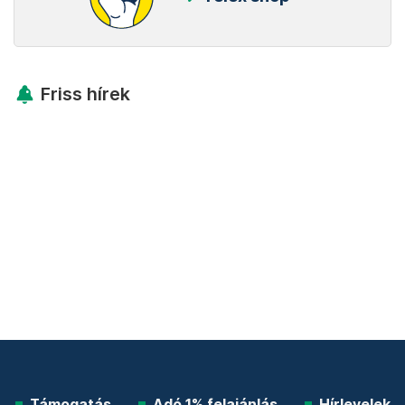
Friss hírek
Támogatás
Adó 1% felajánlás
Hírlevelek