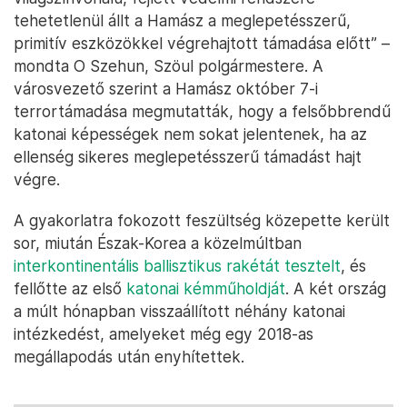
tehetetlenül állt a Hamász a meglepetésszerű,
primitív eszközökkel végrehajtott támadása előtt” –
mondta O Szehun, Szöul polgármestere. A
városvezető szerint a Hamász október 7-i
terrortámadása megmutatták, hogy a felsőbbrendű
katonai képességek nem sokat jelentenek, ha az
ellenség sikeres meglepetésszerű támadást hajt
végre.
A gyakorlatra fokozott feszültség közepette került
sor, miután Észak-Korea a közelmúltban
interkontinentális ballisztikus rakétát tesztelt
, és
fellőtte az első
katonai kémműholdját
. A két ország
a múlt hónapban visszaállított néhány katonai
intézkedést, amelyeket még egy 2018-as
megállapodás után enyhítettek.