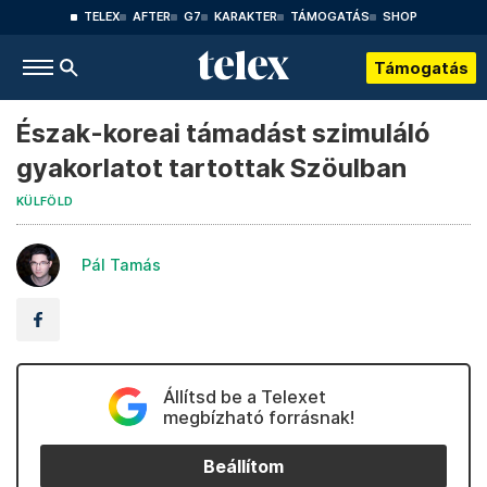
TELEX
AFTER
G7
KARAKTER
TÁMOGATÁS
SHOP
Támogatás
Észak-koreai támadást szimuláló
gyakorlatot tartottak Szöulban
KÜLFÖLD
Pál Tamás
Állítsd be a Telexet
megbízható forrásnak!
Beállítom