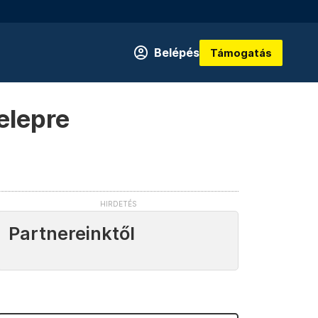
Belépés
Támogatás
elepre
Partnereinktől