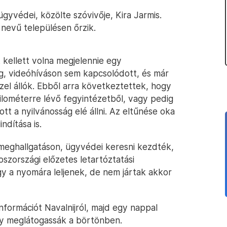
ügyvédei, közölte szóvivője, Kira Jarmis.
p nevű településen őrzik.
 kellett volna megjelennie egy
, videóhíváson sem kapcsolódott, és már
zel állók. Ebből arra következtettek, hogy
kilométerre lévő fegyintézetből, vagy pedig
tt a nyilvánosság elé állni. Az eltűnése oka
ndítása is.
 meghallgatáson, ügyvédei keresni kezdték,
oszországi előzetes letartóztatási
gy a nyomára leljenek, de nem jártak akkor
formációt Navalnijról, majd egy nappal
y meglátogassák a börtönben.