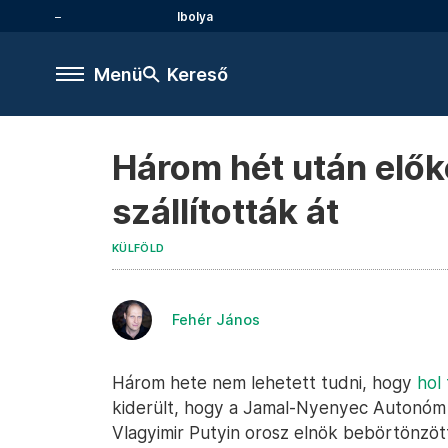
Ibolya
Menü
Kereső
Három hét után előke
szállították át
KÜLFÖLD
Fehér János
Három hete nem lehetett tudni, hogy
hol 
kiderült, hogy a Jamal-Nyenyec Autonóm 
Vlagyimir Putyin orosz elnök bebörtönzött 