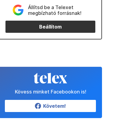
Állítsd be a Telexet
megbízható forrásnak!
Beállítom
Kövess minket Facebookon is!
Követem!