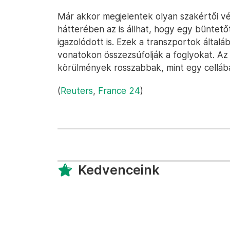
Már akkor megjelentek olyan szakértői v
hátterében az is állhat, hogy egy büntetőt
igazolódott is. Ezek a transzportok álta
vonatokon összezsúfolják a foglyokat. Az 
körülmények rosszabbak, mint egy cellában
(
Reuters
,
France 24
)
Kedvenceink