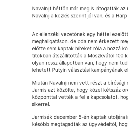
Navalnijt hétfőn már meg is látogatták az 
Navalnij a közlés szerint jól van, és a Har
Az ellenzéki vezetőnek egy héttel ezelőtt
meghallgatáson, de oda nem érkezett meg
előtte sem kaptak híreket róla a hozzá kö
titokban átszállították a Moszkvától 100 
olyan rossz állapotban van, hogy nem tudo
lehetett Putyin választási kampányának eli
Miután Navalnij nem vett részt a bírósági
Jarmis azt közölte, hogy közel kétszáz or
központtal vették a fel a kapcsolatot, ho
sikerrel.
Jarmisék december 5-én kaptak utoljára in
később megtagadták az ügyvédeitől, hog