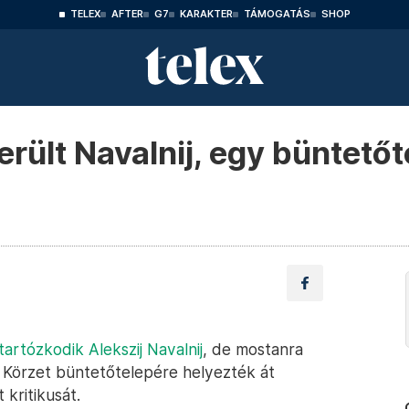
TELEX
AFTER
G7
KARAKTER
TÁMOGATÁS
SHOP
rült Navalnij, egy büntetőt
tartózkodik Alekszij Navalnij
, de mostanra
Körzet büntetőtelepére helyezték át
kritikusát.