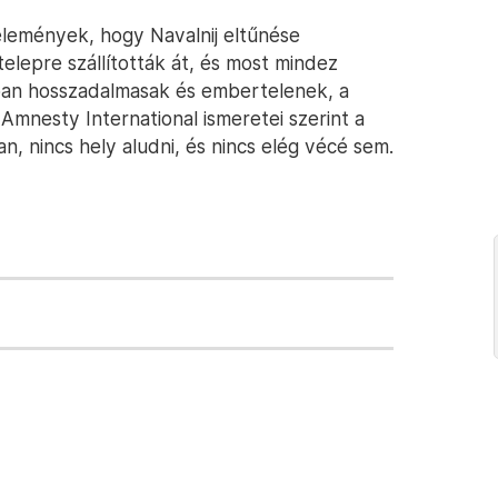
élemények, hogy Navalnij eltűnése
elepre szállították át, és most mindez
lában hosszadalmasak és embertelenek, a
Amnesty International ismeretei szerint a
, nincs hely aludni, és nincs elég vécé sem.