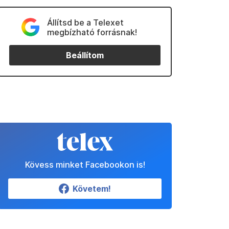
Állítsd be a Telexet
megbízható forrásnak!
Beállítom
Kövess minket Facebookon is!
Követem!