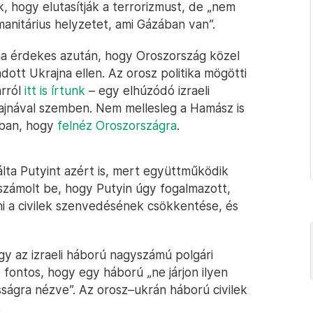
, hogy elutasítják a terrorizmust, de „nem
manitárius helyzetet, ami Gázában van”.
lma érdekes azután, hogy Oroszország közel
dott Ukrajna ellen. Az orosz politika mögötti
arról
itt is írtunk
– egy elhúzódó izraeli
ajnával szemben. Nem mellesleg a Hamász is
kban, hogy
felnéz Oroszországra
.
lta Putyint azért is, mert együttműködik
l számolt be, hogy Putyin úgy fogalmazott,
 a civilek szenvedésének csökkentése, és
ogy az izraeli háború nagyszámú polgári
t fontos, hogy egy háború „ne járjon ilyen
ságra nézve”. Az orosz–ukrán háború civilek
.