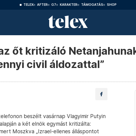
TELEX
AFTER
G7
KARAKTER
TÁMOGATÁS
SHOP
 az őt kritizáló Netanjahuna
nnyi civil áldozattal”
 telefonon beszélt vasárnap Vlagyimir Putyin
lapján a két elnök egymást kritizálta:
mert Moszkva „Izrael-ellenes álláspontot