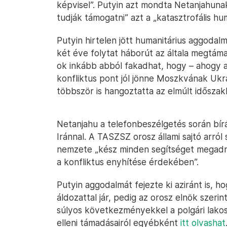
képvisel”. Putyin azt mondta Netanjahunak
tudják támogatni” azt a „katasztrofális hu
Putyin hirtelen jött humanitárius aggoda
két éve folytat háborút az általa megtáma
ok inkább abból fakadhat, hogy – ahogy 
konfliktus pont jól jönne Moszkvának Ukr
többször is hangoztatta az elmúlt idősza
Netanjahu a telefonbeszélgetés során bírá
Iránnal. A TASZSZ orosz állami sajtó arró
nemzete „kész minden segítséget megadni
a konfliktus enyhítése érdekében”.
Putyin aggodalmát fejezte ki aziránt is, h
áldozattal jár, pedig az orosz elnök szerin
súlyos következményekkel a polgári lakos
elleni támadásairól egyébként
itt olvashat