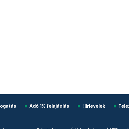
ogatás
Adó 1% felajánlás
Hírlevelek
Tele