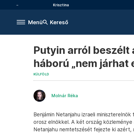
Krisztina
Menü
Kereső
Putyin arról beszélt
háború „nem járhat e
KÜLFÖLD
Molnár Réka
Benjámin Netanjahu izraeli miniszterelnök
orosz elnökkel. A két ország közleménye a
Netanjahu nemtetszését fejezte ki azért, 