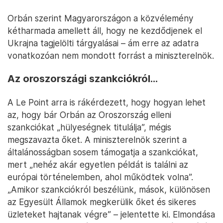
Orbán szerint Magyarországon a közvélemény
kétharmada amellett áll, hogy ne kezdődjenek el
Ukrajna tagjelölti tárgyalásai – ám erre az adatra
vonatkozóan nem mondott forrást a miniszterelnök.
Az oroszországi szankciókról…
A Le Point arra is rákérdezett, hogy hogyan lehet
az, hogy bár Orbán az Oroszország elleni
szankciókat „hülyeségnek titulálja”, mégis
megszavazta őket. A miniszterelnök szerint a
általánosságban sosem támogatja a szankciókat,
mert „nehéz akár egyetlen példát is találni az
európai történelemben, ahol működtek volna”.
„Amikor szankciókról beszélünk, mások, különösen
az Egyesült Államok megkerülik őket és sikeres
üzleteket hajtanak végre” – jelentette ki. Elmondása