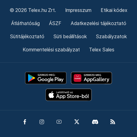
© 2026 Telex.hu Zrt.
Impresszum
Etikai kódex
Átláthatóság
ÁSZF
Adatkezelési tájékoztató
Sütitájékoztató
Süti beállítások
Szabályzatok
Kommentelési szabályzat
Telex Sales