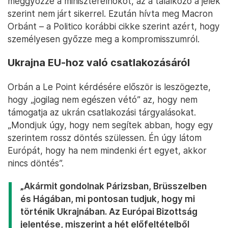
meggyőzze a miniszterelnököt, az a találkozó a jelek
szerint nem járt sikerrel. Ezután hívta meg Macron
Orbánt – a Politico korábbi cikke szerint azért, hogy
személyesen győzze meg a kompromisszumról.
Ukrajna EU-hoz való csatlakozásáról
Orbán a Le Point kérdésére először is leszögezte,
hogy „jogilag nem egészen vétó” az, hogy nem
támogatja az ukrán csatlakozási tárgyalásokat.
„Mondjuk úgy, hogy nem segítek abban, hogy egy
szerintem rossz döntés szülessen. Én úgy látom
Európát, hogy ha nem mindenki ért egyet, akkor
nincs döntés”.
„Akármit gondolnak Párizsban, Brüsszelben
és Hágában, mi pontosan tudjuk, hogy mi
történik Ukrajnában. Az Európai Bizottság
jelentése, miszerint a hét előfeltételből