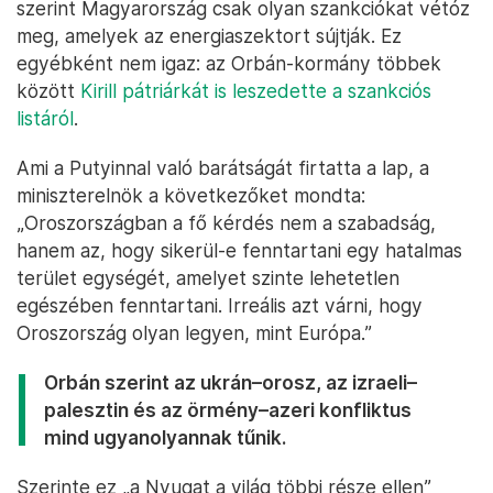
szerint Magyarország csak olyan szankciókat vétóz
meg, amelyek az energiaszektort sújtják. Ez
egyébként nem igaz: az Orbán-kormány többek
között
Kirill pátriárkát is leszedette a szankciós
listáról
.
Ami a Putyinnal való barátságát firtatta a lap, a
miniszterelnök a következőket mondta:
„Oroszországban a fő kérdés nem a szabadság,
hanem az, hogy sikerül-e fenntartani egy hatalmas
terület egységét, amelyet szinte lehetetlen
egészében fenntartani. Irreális azt várni, hogy
Oroszország olyan legyen, mint Európa.”
Orbán szerint az ukrán–orosz, az izraeli–
palesztin és az örmény–azeri konfliktus
mind ugyanolyannak tűnik.
Szerinte ez „a Nyugat a világ többi része ellen”