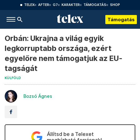
TELEX
AFTER
G7
KARAKTER
TÁMOGATÁS
SHOP
Támogatás
Orbán: Ukrajna a világ egyik
legkorruptabb országa, ezért
egyelőre nem támogatjuk az EU-
tagságát
KÜLFÖLD
Bozsó Ágnes
Állítsd be a Telexet