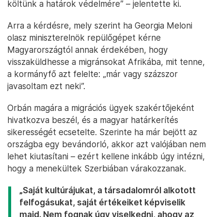
költünk a határok védelmére” – jelentette ki.
Arra a kérdésre, mely szerint ha Georgia Meloni
olasz miniszterelnök repülőgépet kérne
Magyarországtól annak érdekében, hogy
visszaküldhesse a migránsokat Afrikába, mit tenne,
a kormányfő azt felelte: „már vagy százszor
javasoltam ezt neki”.
Orbán magára a migrációs ügyek szakértőjeként
hivatkozva beszél, és a magyar határkerítés
sikerességét ecsetelte. Szerinte ha már bejött az
országba egy bevándorló, akkor azt valójában nem
lehet kiutasítani – ezért kellene inkább úgy intézni,
hogy a menekültek Szerbiában várakozzanak.
„Saját kultúrájukat, a társadalomról alkotott
felfogásukat, saját értékeiket képviselik
majd. Nem fognak úgy viselkedni, ahogy az