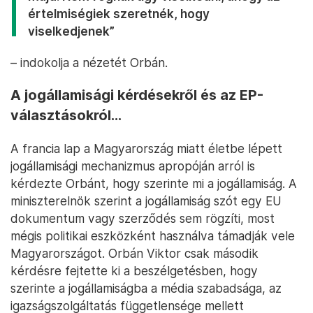
értelmiségiek szeretnék, hogy
viselkedjenek”
– indokolja a nézetét Orbán.
A jogállamisági kérdésekről és az EP-
választásokról…
A francia lap a Magyarország miatt életbe lépett
jogállamisági mechanizmus apropóján arról is
kérdezte Orbánt, hogy szerinte mi a jogállamiság. A
miniszterelnök szerint a jogállamiság szót egy EU
dokumentum vagy szerződés sem rögzíti, most
mégis politikai eszközként használva támadják vele
Magyarországot. Orbán Viktor csak második
kérdésre fejtette ki a beszélgetésben, hogy
szerinte a jogállamiságba a média szabadsága, az
igazságszolgáltatás függetlensége mellett