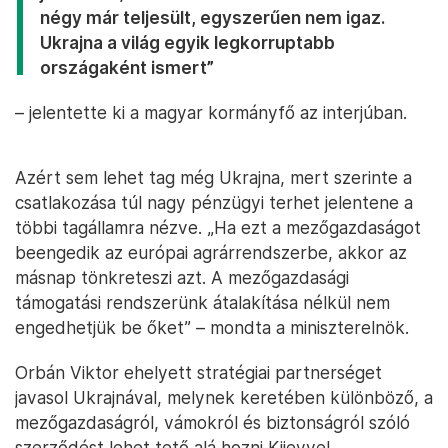
négy már teljesült, egyszerűen nem igaz.
Ukrajna a világ egyik legkorruptabb
országaként ismert”
– jelentette ki a magyar kormányfő az interjúban.
Azért sem lehet tag még Ukrajna, mert szerinte a
csatlakozása túl nagy pénzügyi terhet jelentene a
többi tagállamra nézve. „Ha ezt a mezőgazdaságot
beengedik az európai agrárrendszerbe, akkor az
másnap tönkreteszi azt. A mezőgazdasági
támogatási rendszerünk átalakítása nélkül nem
engedhetjük be őket” – mondta a miniszterelnök.
Orbán Viktor ehelyett stratégiai partnerséget
javasol Ukrajnával, melynek keretében különböző, a
mezőgazdaságról, vámokról és biztonságról szóló
szerződést lehet tető alá hozni Kijevvel.