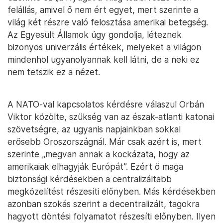
felállás, amivel ő nem ért egyet, mert szerinte a
világ két részre való felosztása amerikai betegség.
Az Egyesült Államok úgy gondolja, léteznek
bizonyos univerzális értékek, melyeket a világon
mindenhol ugyanolyannak kell látni, de a neki ez
nem tetszik ez a nézet.
A NATO-val kapcsolatos kérdésre válaszul Orbán
Viktor közölte, szükség van az észak-atlanti katonai
szövetségre, az ugyanis napjainkban sokkal
erősebb Oroszországnál. Már csak azért is, mert
szerinte „megvan annak a kockázata, hogy az
amerikaiak elhagyják Európát”. Ezért ő maga
biztonsági kérdésekben a centralizáltabb
megközelítést részesíti előnyben. Más kérdésekben
azonban szokás szerint a decentralizált, tagokra
hagyott döntési folyamatot részesíti előnyben. Ilyen