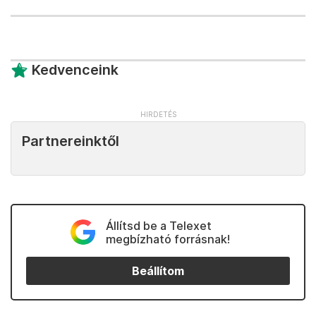
Kedvenceink
Partnereinktől
Állítsd be a Telexet
megbízható forrásnak!
Beállítom