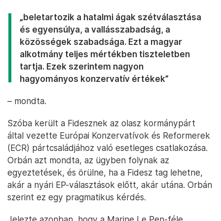
„beletartozik a hatalmi ágak szétválasztása
és egyensúlya, a vallásszabadság, a
közösségek szabadsága. Ezt a magyar
alkotmány teljes mértékben tiszteletben
tartja. Ezek szerintem nagyon
hagyományos konzervatív értékek”
– mondta.
Szóba került a Fidesznek az olasz kormánypárt
által vezette Európai Konzervatívok és Reformerek
(ECR) pártcsaládjához való esetleges csatlakozása.
Orbán azt mondta, az ügyben folynak az
egyeztetések, és örülne, ha a Fidesz tag lehetne,
akár a nyári EP-választások előtt, akár utána. Orbán
szerint ez egy pragmatikus kérdés.
Jelezte azonban, hogy a Marine Le Pen-féle