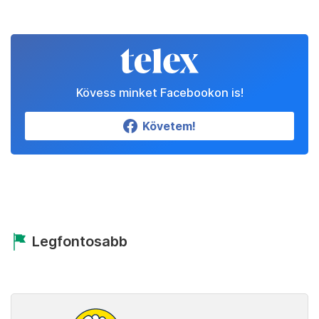
Kövess minket Facebookon is!
Követem!
Legfontosabb