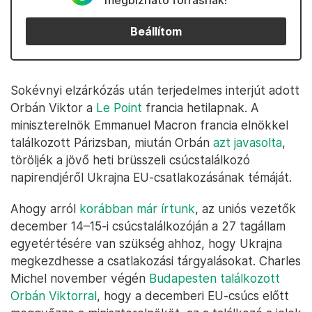
megbízható forrásnak!
Beállítom
Sokévnyi elzárkózás után terjedelmes interjút adott
Orbán Viktor a
Le Point
francia hetilapnak. A
miniszterelnök Emmanuel Macron francia elnökkel
találkozott Párizsban, miután Orbán
azt javasolta
,
töröljék a jövő heti brüsszeli csúcstalálkozó
napirendjéről Ukrajna EU-csatlakozásának témáját.
Ahogy arról
korábban már írtunk
, az uniós vezetők
december 14–15-i csúcstalálkozóján a 27 tagállam
egyetértésére van szükség ahhoz, hogy Ukrajna
megkezdhesse a csatlakozási tárgyalásokat. Charles
Michel november végén
Budapesten találkozott
Orbán Viktorral
, hogy a decemberi EU-csúcs előtt