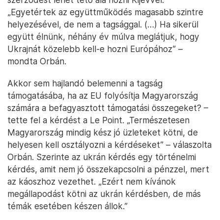
„Egyetértek az együttműködés magasabb szintre
helyezésével, de nem a tagsággal. (…) Ha sikerül
együtt élnünk, néhány év múlva meglátjuk, hogy
Ukrajnát közelebb kell-e hozni Európához” –
mondta Orbán.
Akkor sem hajlandó belemenni a tagság
támogatásába, ha az EU folyósítja Magyarország
számára a befagyasztott támogatási összegeket? –
tette fel a kérdést a Le Point. „Természetesen
Magyarország mindig kész jó üzleteket kötni, de
helyesen kell osztályozni a kérdéseket” – válaszolta
Orbán. Szerinte az ukrán kérdés egy történelmi
kérdés, amit nem jó összekapcsolni a pénzzel, mert
az káoszhoz vezethet. „Ezért nem kívánok
megállapodást kötni az ukrán kérdésben, de más
témák esetében készen állok.”