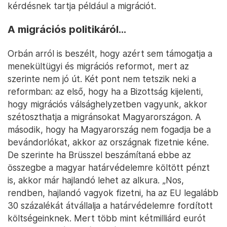
kérdésnek tartja például a migrációt.
A migrációs politikáról…
Orbán arról is beszélt, hogy azért sem támogatja a
menekültügyi és migrációs reformot, mert az
szerinte nem jó út. Két pont nem tetszik neki a
reformban: az első, hogy ha a Bizottság kijelenti,
hogy migrációs válsághelyzetben vagyunk, akkor
szétoszthatja a migránsokat Magyarországon. A
második, hogy ha Magyarország nem fogadja be a
bevándorlókat, akkor az országnak fizetnie kéne.
De szerinte ha Brüsszel beszámítaná ebbe az
összegbe a magyar határvédelemre költött pénzt
is, akkor már hajlandó lehet az alkura. „Nos,
rendben, hajlandó vagyok fizetni, ha az EU legalább
30 százalékát átvállalja a határvédelemre fordított
költségeinknek. Mert több mint kétmilliárd eurót