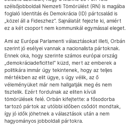
szélsőjobboldali Nemzeti Tömörülést (RN) is magába
foglaló Identitás és Demokrácia (ID) pártcsalád is
„közel áll a Fideszhez”. Sajnálatát fejezte ki, amiért
ez a két csoport nem kommunikál egymással eleget.
Ami az Európai Parlamenti választásokat illeti, Orbán
szerint jó esélyei vannak a nacionalista pártoknak.
Ennek oka, hogy szerinte számos európai ország
„demokráciadeficittel” küzd, mert az emberek a
politikára immár úgy tekintenek, hogy az teljes
mértékben az elit ügye, s úgy vélik, az ő
véleményüket már nem hallgatják meg és nem
tisztelik. Ezért fordulnak az eliten kívüli
tömörülések felé. Orbán kifejtette: a fősodorba
tartozó pártok az utóbbi időben csődöt mondtak,
így jó idők jöhetnek a választások után a nem
hagyományos jobboldali pártokra.