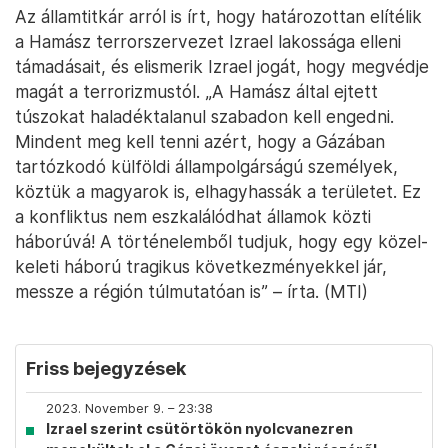
Az államtitkár arról is írt, hogy határozottan elítélik
a Hamász terrorszervezet Izrael lakossága elleni
támadásait, és elismerik Izrael jogát, hogy megvédje
magát a terrorizmustól. „A Hamász által ejtett
túszokat haladéktalanul szabadon kell engedni.
Mindent meg kell tenni azért, hogy a Gázában
tartózkodó külföldi állampolgárságú személyek,
köztük a magyarok is, elhagyhassák a területet. Ez
a konfliktus nem eszkalálódhat államok közti
háborúvá! A történelemből tudjuk, hogy egy közel-
keleti háború tragikus következményekkel jár,
messze a régión túlmutatóan is” – írta. (MTI)
Friss bejegyzések
2023. November 9. – 23:38
Izrael szerint csütörtökön nyolcvanezren