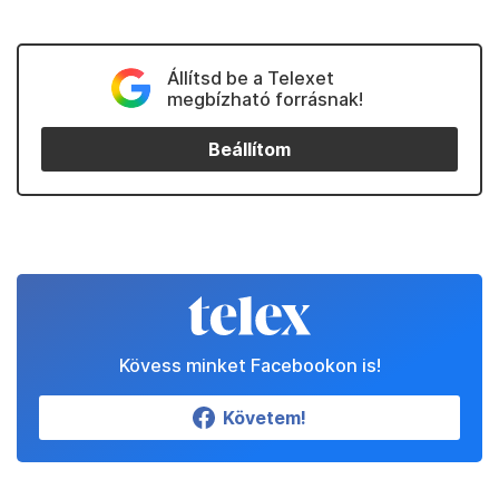
Állítsd be a Telexet
megbízható forrásnak!
Beállítom
Kövess minket Facebookon is!
Követem!