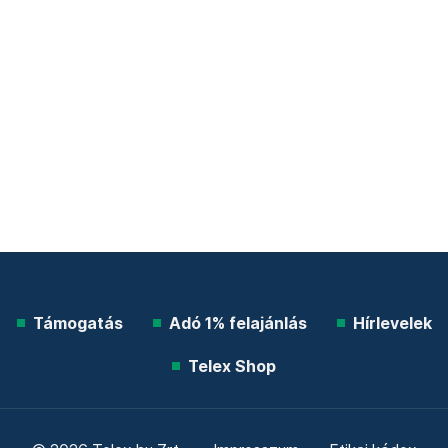
Támogatás
Adó 1% felajánlás
Hírlevelek
Telex Shop