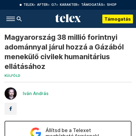
TELEX
AFTER
G7
KARAKTER
TÁMOGATÁS
SHOP
Támogatás
Magyarország 38 millió forintnyi
adománnyal járul hozzá a Gázából
menekülő civilek humanitárius
ellátásához
KÜLFÖLD
Iván András
Állítsd be a Telexet