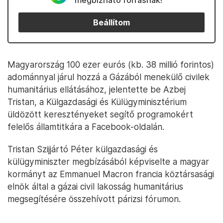
megbízható forrásnak!
Beállítom
Magyarország 100 ezer eurós (kb. 38 millió forintos)
adománnyal járul hozzá a Gázából menekülő civilek
humanitárius ellátásához, jelentette be Azbej
Tristan, a Külgazdasági és Külügyminisztérium
üldözött keresztényeket segítő programokért
felelős államtitkára a Facebook-oldalán.
Tristan Szijjártó Péter külgazdasági és
külügyminiszter megbízásából képviselte a magyar
kormányt az Emmanuel Macron francia köztársasági
elnök által a gázai civil lakosság humanitárius
megsegítésére összehívott párizsi fórumon.