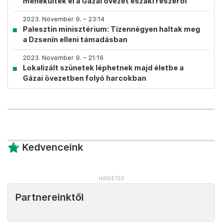
menekültek el a Gázai övezet északi részéről
2023. November 9. – 23:14
Palesztin minisztérium: Tizennégyen haltak meg
a Dzsenín elleni támadásban
2023. November 9. – 21:16
Lokalizált szünetek léphetnek majd életbe a
Gázai övezetben folyó harcokban
Kedvenceink
Partnereinktől