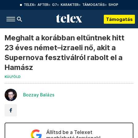
TELEX
AFTER
G7
KARAKTER
TÁMOGATÁS
SHOP
Támogatás
Meghalt a korábban eltűntnek hitt
23 éves német–izraeli nő, akit a
Supernova fesztiválról rabolt el a
Hamász
KÜLFÖLD
Bozzay Balázs
Állítsd be a Telexet