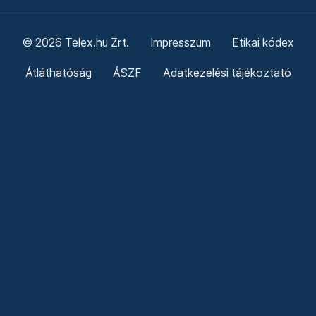
© 2026 Telex.hu Zrt.
Impresszum
Etikai kódex
Átláthatóság
ÁSZF
Adatkezelési tájékoztató
Sütitájékoztató
Süti beállítások
Szabályzatok
Kommentelési szabályzat
Telex Sales