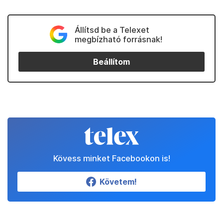
Állítsd be a Telexet
megbízható forrásnak!
Beállítom
Kövess minket Facebookon is!
Követem!