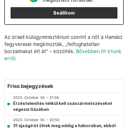
megbízható forrásnak!
Beállítom
Az izraeli külügyminisztérium szerint a nőt a Hamász
fegyveresei megkínozták, „felfoghatatlan
borzalmakat élt át” – közölték.
Bővebben itt írtunk
erről.
Friss bejegyzések
2023. October 30. – 21:06
Érzéstelenítés nélkül kell császármetszéseket
végezni Gázában
2023. October 30. – 20:50
31 újságírót öltek meg eddig a háborúban, ebből