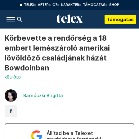
TELEX
AFTER
G7
KARAKTER
TÁMOGATÁS
SHOP
Támogatás
Körbevette a rendőrség a 18
embert lemészároló amerikai
lövöldöző családjának házát
Bowdoinban
KÜLFÖLD
Barnóczki Brigitta
Állítsd be a Telexet