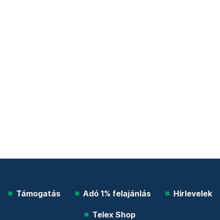
Támogatás
Adó 1% felajánlás
Hírlevelek
Telex Shop