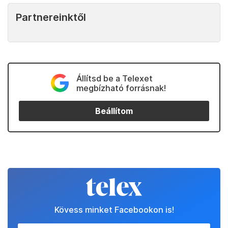
Partnereinktől
Állítsd be a Telexet
megbízható forrásnak!
Beállítom
Kövess minket Facebookon is!