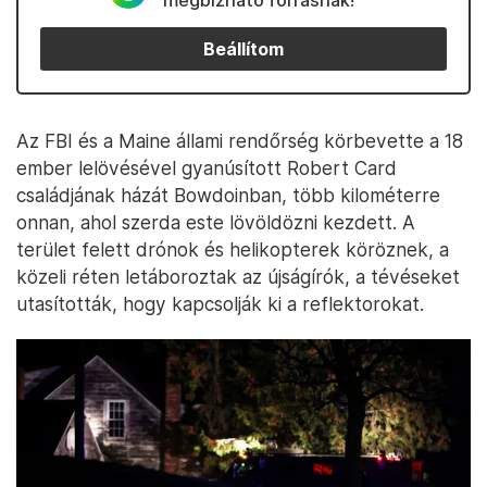
megbízható forrásnak!
Beállítom
Az FBI és a Maine állami rendőrség körbevette a 18
ember lelövésével gyanúsított Robert Card
családjának házát Bowdoinban, több kilométerre
onnan, ahol szerda este lövöldözni kezdett. A
terület felett drónok és helikopterek köröznek, a
közeli réten letáboroztak az újságírók, a tévéseket
utasították, hogy kapcsolják ki a reflektorokat.