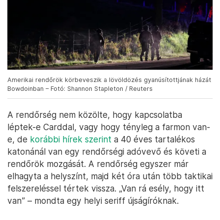
Amerikai rendőrök körbeveszik a lövöldözés gyanúsítottjának házát
Bowdoinban – Fotó: Shannon Stapleton / Reuters
A rendőrség nem közölte, hogy kapcsolatba
léptek-e Carddal, vagy hogy tényleg a farmon van-
e, de
korábbi hírek szerint
a 40 éves tartalékos
katonánál van egy rendőrségi adóvevő és követi a
rendőrök mozgását. A rendőrség egyszer már
elhagyta a helyszínt, majd két óra után több taktikai
felszereléssel tértek vissza. „Van rá esély, hogy itt
van” – mondta egy helyi seriff újságíróknak.