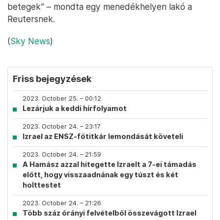
betegek” – mondta egy menedékhelyen lakó a
Reutersnek.
(
Sky News
)
Friss bejegyzések
2023. October 25. – 00:12
Lezárjuk a keddi hírfolyamot
2023. October 24. – 23:17
Izrael az ENSZ-főtitkár lemondását követeli
2023. October 24. – 21:59
A Hamász azzal hitegette Izraelt a 7-ei támadás
előtt, hogy visszaadnának egy túszt és két
holttestet
2023. October 24. – 21:26
Több száz órányi felvételből összevágott Izrael