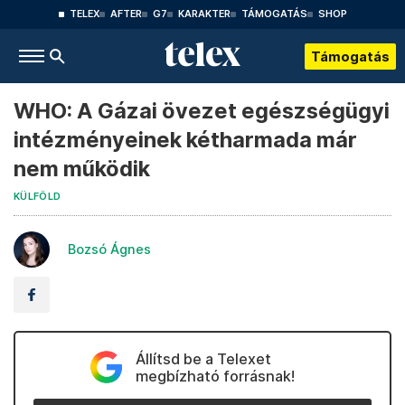
TELEX
AFTER
G7
KARAKTER
TÁMOGATÁS
SHOP
Támogatás
WHO: A Gázai övezet egészségügyi
intézményeinek kétharmada már
nem működik
KÜLFÖLD
Bozsó Ágnes
Állítsd be a Telexet
megbízható forrásnak!