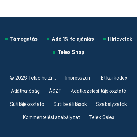
Támogatás
Adó 1% felajánlás
Hírlevelek
Telex Shop
© 2026 Telex.hu Zrt.
Impresszum
Etikai kódex
Átláthatóság
ÁSZF
Adatkezelési tájékoztató
Sütitájékoztató
Süti beállítások
Szabályzatok
Kommentelési szabályzat
Telex Sales