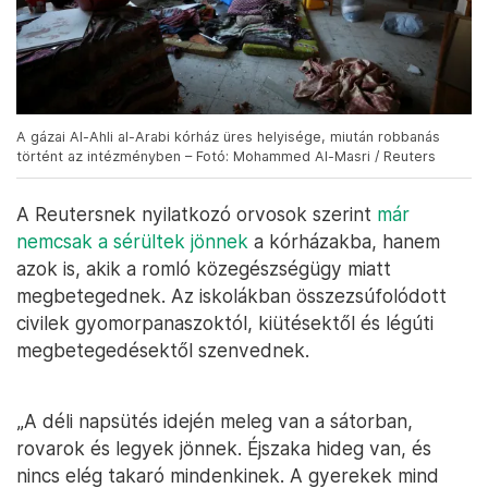
A gázai Al-Ahli al-Arabi kórház üres helyisége, miután robbanás
történt az intézményben – Fotó: Mohammed Al-Masri / Reuters
A Reutersnek nyilatkozó orvosok szerint
már
nemcsak a sérültek jönnek
a kórházakba, hanem
azok is, akik a romló közegészségügy miatt
megbetegednek. Az iskolákban összezsúfolódott
civilek gyomorpanaszoktól, kiütésektől és légúti
megbetegedésektől szenvednek.
„A déli napsütés idején meleg van a sátorban,
rovarok és legyek jönnek. Éjszaka hideg van, és
nincs elég takaró mindenkinek. A gyerekek mind