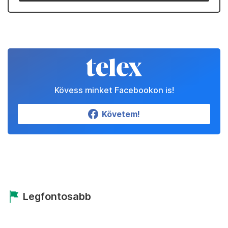
Kövess minket Facebookon is!
Követem!
Legfontosabb