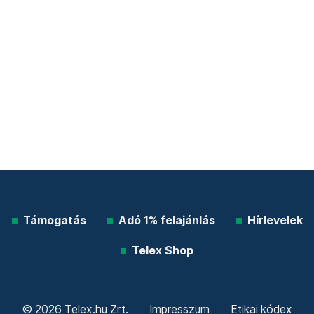
Támogatás
Adó 1% felajánlás
Hírlevelek
Telex Shop
© 2026 Telex.hu Zrt.
Impresszum
Etikai kódex