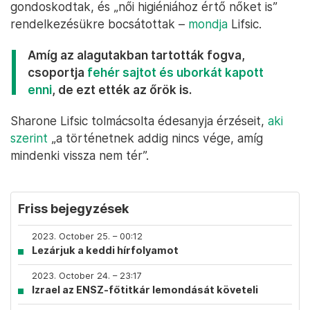
gondoskodtak, és „női higiéniához értő nőket is”
rendelkezésükre bocsátottak –
mondja
Lifsic.
Amíg az alagutakban tartották fogva,
csoportja
fehér sajtot és uborkát kapott
enni
, de ezt ették az őrök is.
Sharone Lifsic tolmácsolta édesanyja érzéseit,
aki
szerint
„a történetnek addig nincs vége, amíg
mindenki vissza nem tér”.
Friss bejegyzések
2023. October 25. – 00:12
Lezárjuk a keddi hírfolyamot
2023. October 24. – 23:17
Izrael az ENSZ-főtitkár lemondását követeli