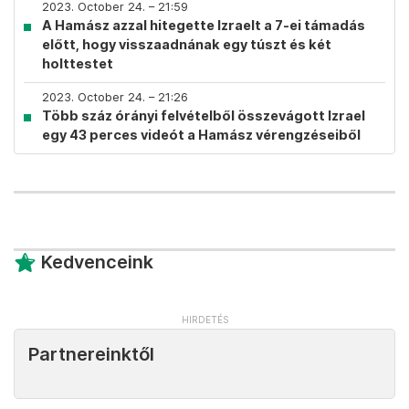
2023. October 24. – 21:59
A Hamász azzal hitegette Izraelt a 7-ei támadás
előtt, hogy visszaadnának egy túszt és két
holttestet
2023. October 24. – 21:26
Több száz órányi felvételből összevágott Izrael
egy 43 perces videót a Hamász vérengzéseiből
Kedvenceink
Partnereinktől