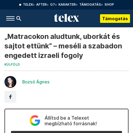
TELEX
AFTER
G7
KARAKTER
TÁMOGATÁS
SHOP
Támogatás
„Matracokon aludtunk, uborkát és
sajtot ettünk” – meséli a szabadon
engedett izraeli fogoly
KÜLFÖLD
Bozsó Ágnes
Állítsd be a Telexet
megbízható forrásnak!