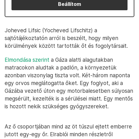
Beállítom
Joheved Lifsic (Yocheved Lifschitz) a
sajtótájékoztatón arról is beszélt, hogy milyen
körülmények között tartották őt és fogolytársait.
Elmondása szerint
a Gáza alatti alagutakban
matracokon aludtak a padlón, a környezetük
azonban viszonylag tiszta volt. Két-három naponta
egy orvos meglátogatta őket. Egy foglyot, aki a
Gázába vezető úton egy motorbalesetben súlyosan
megsérült, kezelték is a sérülései miatt. Egy mentős
is hozott nekik szükséges gyógyszereket.
Az ő csoportjában mind az öt túszul ejtett emberre
jutott egy-egy őr. Elrablói minden részletről