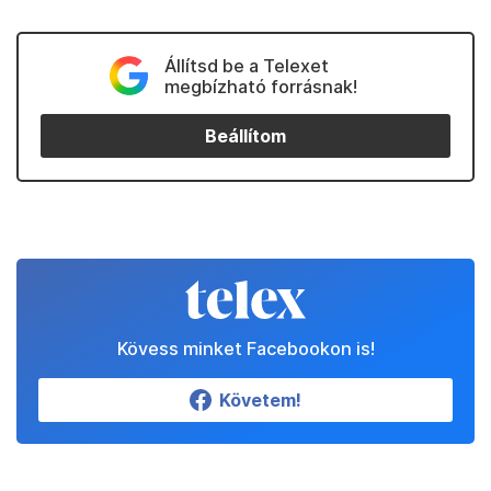
Állítsd be a Telexet
megbízható forrásnak!
Beállítom
Kövess minket Facebookon is!
Követem!