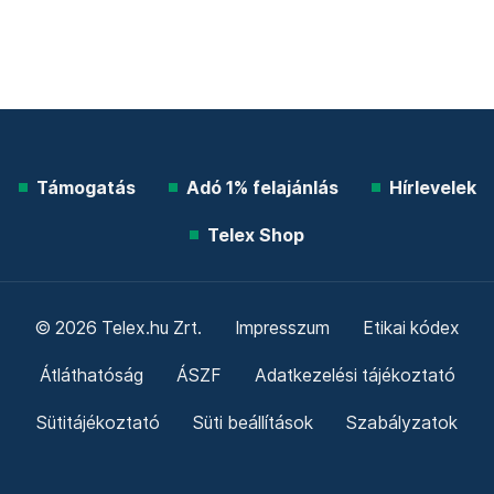
Támogatás
Adó 1% felajánlás
Hírlevelek
Telex Shop
© 2026 Telex.hu Zrt.
Impresszum
Etikai kódex
Átláthatóság
ÁSZF
Adatkezelési tájékoztató
Sütitájékoztató
Süti beállítások
Szabályzatok
Kommentelési szabályzat
Telex Sales