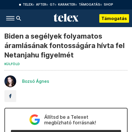
TELEX
AFTER
G7
KARAKTER
TÁMOGATÁS
SHOP
Támogatás
Biden a segélyek folyamatos
áramlásának fontosságára hívta fel
Netanjahu figyelmét
KÜLFÖLD
Bozsó Ágnes
Állítsd be a Telexet
megbízható forrásnak!