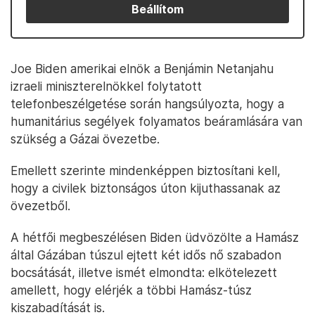
Beállítom
Joe Biden amerikai elnök a Benjámin Netanjahu
izraeli miniszterelnökkel folytatott
telefonbeszélgetése során hangsúlyozta, hogy a
humanitárius segélyek folyamatos beáramlására van
szükség a Gázai övezetbe.
Emellett szerinte mindenképpen biztosítani kell,
hogy a civilek biztonságos úton kijuthassanak az
övezetből.
A hétfői megbeszélésen Biden üdvözölte a Hamász
által Gázában túszul ejtett két idős nő szabadon
bocsátását, illetve ismét elmondta: elkötelezett
amellett, hogy elérjék a többi Hamász-túsz
kiszabadítását is.