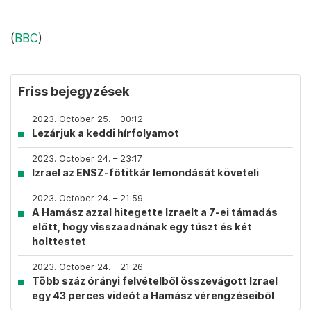
(
BBC
)
Friss bejegyzések
2023. October 25. – 00:12
Lezárjuk a keddi hírfolyamot
2023. October 24. – 23:17
Izrael az ENSZ-főtitkár lemondását követeli
2023. October 24. – 21:59
A Hamász azzal hitegette Izraelt a 7-ei támadás
előtt, hogy visszaadnának egy túszt és két
holttestet
2023. October 24. – 21:26
Több száz órányi felvételből összevágott Izrael
egy 43 perces videót a Hamász vérengzéseiből