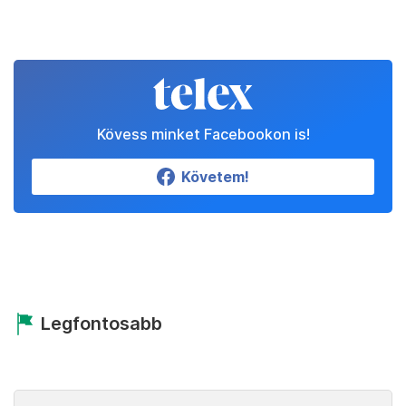
Kövess minket Facebookon is!
Követem!
Legfontosabb