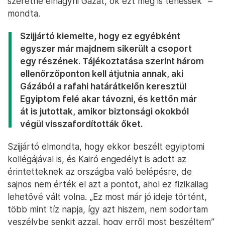
szeretné elhagyni Gázát, ők ezt meg is tehessék” –
mondta.
Szijjártó kiemelte, hogy ez egyébként
egyszer már majdnem sikerült a csoport
egy részének. Tájékoztatása szerint három
ellenőrzőponton kell átjutnia annak, aki
Gázából a rafahi határátkelőn keresztül
Egyiptom felé akar távozni, és kettőn már
át is jutottak, amikor biztonsági okokból
végül visszafordították őket.
Szijjártó elmondta, hogy ekkor beszélt egyiptomi
kollégájával is, és Kairó engedélyt is adott az
érintetteknek az országba való belépésre, de
sajnos nem érték el azt a pontot, ahol ez fizikailag
lehetővé vált volna. „Ez most már jó ideje történt,
több mint tíz napja, így azt hiszem, nem sodortam
veszélybe senkit azzal, hogy erről most beszéltem”