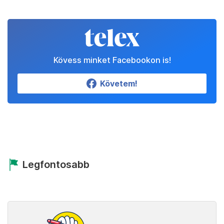
Kövess minket Facebookon is!
Követem!
Legfontosabb