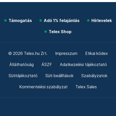
Támogatás
Adó 1% felajánlás
Hírlevelek
Telex Shop
© 2026 Telex.hu Zrt.
Impresszum
Etikai kódex
Átláthatóság
ÁSZF
Adatkezelési tájékoztató
Sütitájékoztató
Süti beállítások
Szabályzatok
Kommentelési szabályzat
Telex Sales