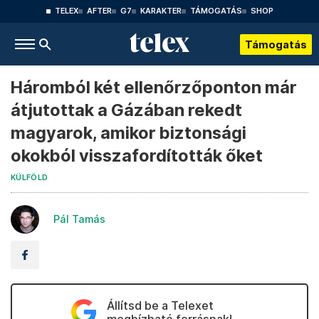
TELEX
AFTER
G7
KARAKTER
TÁMOGATÁS
SHOP
Támogatás
Háromból két ellenőrzőponton már
átjutottak a Gázában rekedt
magyarok, amikor biztonsági
okokból visszafordították őket
KÜLFÖLD
Pál Tamás
Állítsd be a Telexet