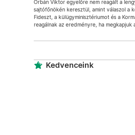
Orbán Viktor egyelőre nem reagált a len
sajtófőnökén keresztül, amint válaszol a ké
Fideszt, a külügyminisztériumot és a Korm
reagálnak az eredményre, ha megkapjuk a 
Kedvenceink