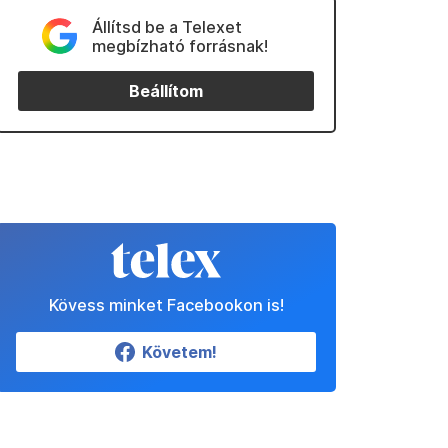
Állítsd be a Telexet
megbízható forrásnak!
Beállítom
Kövess minket Facebookon is!
Követem!