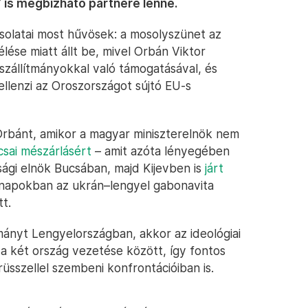
 is megbízható partnere lenne.
solatai most hűvösek: a mosolyszünet az
élése miatt állt be, mivel Orbán Viktor
zállítmányokkal való támogatásával, és
llenzi az Oroszországot sújtó EU-s
rbánt, amikor a magyar miniszterelnök nem
csai mészárlásért
– amit azóta lényegében
sági elnök Bucsában, majd Kijevben is
járt
hónapokban az ukrán–lengyel gabonavita
t.
mányt Lengyelországban, akkor az ideológiai
a két ország vezetése között, így fontos
sszellel szembeni konfrontációiban is.