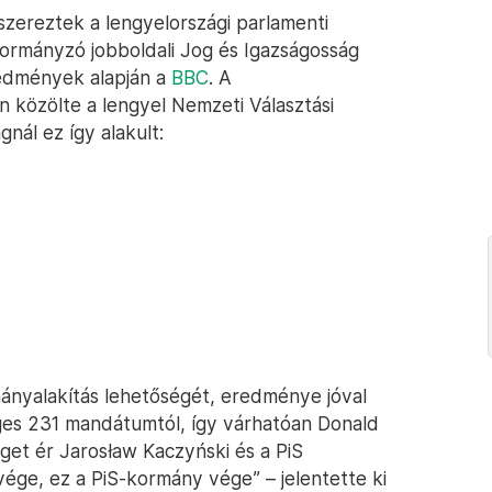
szereztek a lengyelországi parlamenti
kormányzó jobboldali Jog és Igazságosság
eredmények alapján a
BBC
. A
 közölte a lengyel Nemzeti Választási
gnál ez így alakult:
mányalakítás lehetőségét, eredménye jóval
ges 231 mandátumtól, így várhatóan Donald
get ér Jarosław Kaczyński és a PiS
ége, ez a PiS-kormány vége” – jelentette ki