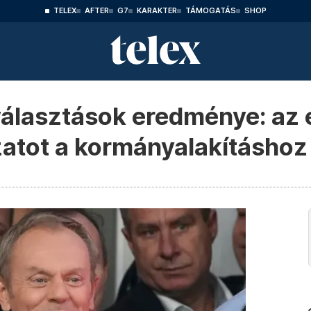
TELEX
AFTER
G7
KARAKTER
TÁMOGATÁS
SHOP
 választások eredménye: az 
zatot a kormányalakításhoz