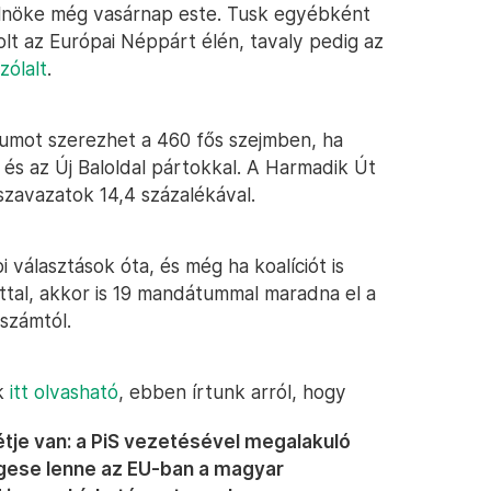
elnöke még vasárnap este. Tusk egyébként
olt az Európai Néppárt élén, tavaly pedig az
zólalt
.
átumot szerezhet a 460 fős szejmben, ha
és az Új Baloldal pártokkal. A Harmadik Út
szavazatok 14,4 százalékával.
 választások óta, és még ha koalíciót is
ttal, akkor is 19 mandátummal maradna el a
számtól.
nk
itt olvasható
, ebben írtunk arról, hogy
étje van: a PiS vezetésével megalakuló
ese lenne az EU-ban a magyar