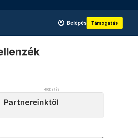
Belépés
Támogatás
ellenzék
Partnereinktől