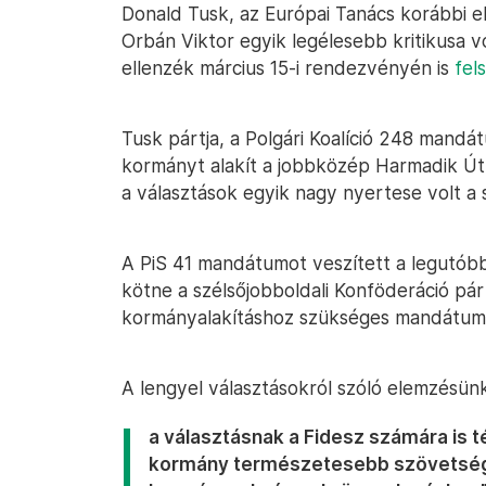
Donald Tusk, az Európai Tanács korábbi 
Orbán Viktor egyik legélesebb kritikusa v
ellenzék március 15-i rendezvényén is
fels
Tusk pártja, a Polgári Koalíció 248 mand
kormányt alakít a jobbközép Harmadik Út 
a választások egyik nagy nyertese volt a 
A PiS 41 mandátumot veszített a legutóbbi
kötne a szélsőjobboldali Konföderáció pár
kormányalakításhoz szükséges mandátum
A lengyel választásokról szóló elemzésü
a választásnak a Fidesz számára is t
kormány természetesebb szövetség