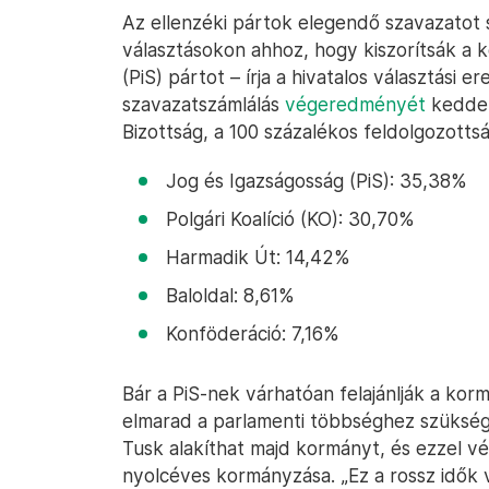
Az ellenzéki pártok elegendő szavazatot 
választásokon ahhoz, hogy kiszorítsák a 
(PiS) pártot – írja a hivatalos választási 
szavazatszámlálás
végeredményét
kedden
Bizottság, a 100 százalékos feldolgozottsá
Jog és Igazságosság (PiS): 35,38%
Polgári Koalíció (KO): 30,70%
Harmadik Út: 14,42%
Baloldal: 8,61%
Konföderáció: 7,16%
Bár a PiS-nek várhatóan felajánlják a kor
elmarad a parlamenti többséghez szüksé
Tusk alakíthat majd kormányt, és ezzel vé
nyolcéves kormányzása. „Ez a rossz idők v