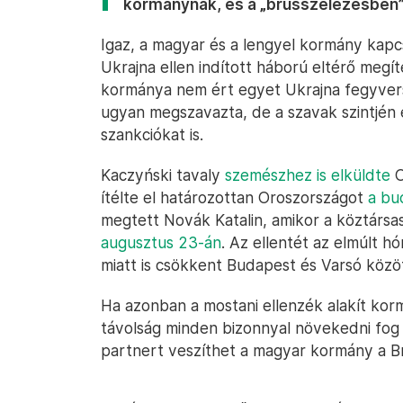
kormánynak, és a „brüsszelezésben”
Igaz, a magyar és a lengyel kormány kapc
Ukrajna ellen indított háború eltérő megít
kormánya nem ért egyet Ukrajna fegyvers
ugyan megszavazta, de a szavak szintjén e
szankciókat is.
Kaczyński tavaly
szemészhez is elküldte
O
ítélte el határozottan Oroszországot
a bu
megtett Novák Katalin, amikor a köztársa
augusztus 23-án
. Az ellentét az elmúlt 
miatt is csökkent Budapest és Varsó közöt
Ha azonban a mostani ellenzék alakít kor
távolság minden bizonnyal növekedni fog 
partnert veszíthet a magyar kormány a Brü