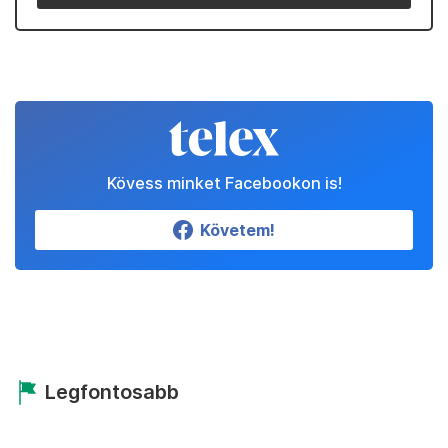
Kövess minket Facebookon is!
Követem!
Legfontosabb