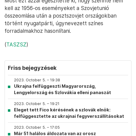
Most ezt azzal egészítette ki, hogy szerinte nem
kell az 1956-os eseményeket a Szovjetunió
összeomlása után a posztszovjet országokban
történt nyugatpárti, úgynevezett színes
forradalmakhoz hasonlítani.
(
TASZSZ
)
Friss bejegyzések
2023. October 5. – 19:38
Ukrajna felfüggeszti Magyarország,
Lengyelország és Szlovákia elleni panaszát
2023. October 5. – 19:21
Eleget tett Fico kérésének a szlovák elnök:
felfüggesztette az ukrajnai fegyverszállításokat
2023. October 5. – 17:05
Már 51 halálos áldozata van az orosz