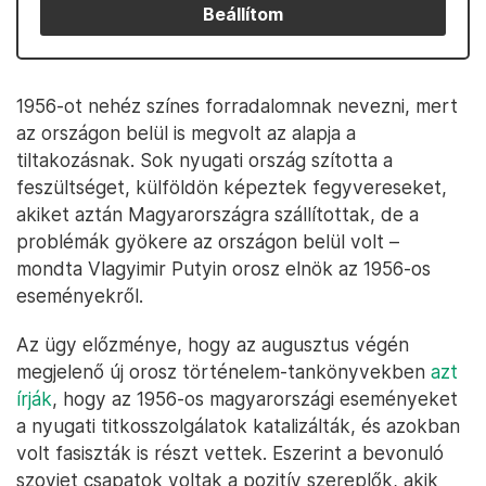
Beállítom
1956-ot nehéz színes forradalomnak nevezni, mert
az országon belül is megvolt az alapja a
tiltakozásnak. Sok nyugati ország szította a
feszültséget, külföldön képeztek fegyvereseket,
akiket aztán Magyarországra szállítottak, de a
problémák gyökere az országon belül volt –
mondta Vlagyimir Putyin orosz elnök az 1956-os
eseményekről.
Az ügy előzménye, hogy az augusztus végén
megjelenő új orosz történelem-tankönyvekben
azt
írják
, hogy az 1956-os magyarországi eseményeket
a nyugati titkosszolgálatok katalizálták, és azokban
volt fasiszták is részt vettek. Eszerint a bevonuló
szovjet csapatok voltak a pozitív szereplők, akik