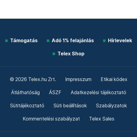
Támogatás
Adó 1% felajánlás
Hírlevelek
Telex Shop
© 2026 Telex.hu Zrt.
Impresszum
Etikai kódex
Átláthatóság
ÁSZF
Adatkezelési tájékoztató
Sütitájékoztató
Süti beállítások
Szabályzatok
Kommentelési szabályzat
Telex Sales