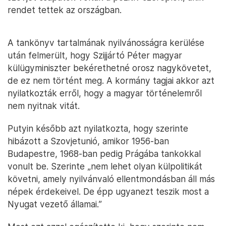
rendet tettek az országban.
A tankönyv tartalmának nyilvánosságra kerülése
után felmerült, hogy Szijjártó Péter magyar
külügyminiszter bekérethetné orosz nagykövetet,
de ez nem történt meg. A kormány tagjai akkor azt
nyilatkozták erről, hogy a magyar történelemről
nem nyitnak vitát.
Putyin később azt nyilatkozta, hogy szerinte
hibázott a Szovjetunió, amikor 1956-ban
Budapestre, 1968-ban pedig Prágába tankokkal
vonult be. Szerinte „nem lehet olyan külpolitikát
követni, amely nyilvánvaló ellentmondásban áll más
népek érdekeivel. De épp ugyanezt teszik most a
Nyugat vezető államai.”