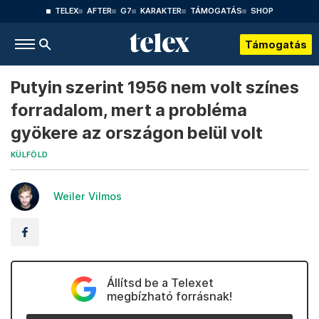
TELEX
AFTER
G7
KARAKTER
TÁMOGATÁS
SHOP
Támogatás
Putyin szerint 1956 nem volt színes
forradalom, mert a probléma
gyökere az országon belül volt
KÜLFÖLD
Weiler Vilmos
Állítsd be a Telexet
megbízható forrásnak!