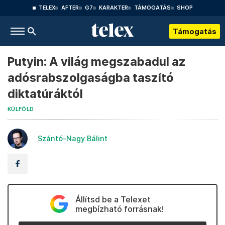
TELEX
AFTER
G7
KARAKTER
TÁMOGATÁS
SHOP
Támogatás
Putyin: A világ megszabadul az
adósrabszolgaságba taszító
diktatúráktól
KÜLFÖLD
Szántó-Nagy Bálint
Állítsd be a Telexet
megbízható forrásnak!