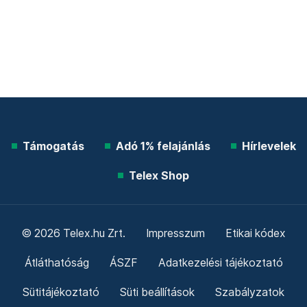
Támogatás
Adó 1% felajánlás
Hírlevelek
Telex Shop
© 2026 Telex.hu Zrt.
Impresszum
Etikai kódex
Átláthatóság
ÁSZF
Adatkezelési tájékoztató
Sütitájékoztató
Süti beállítások
Szabályzatok