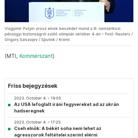
Vlagyimir Putyin orosz elnök beszédet mond a III. nemzetközi
pénzügyi biztonságról szóló olimpián október 4-én – Fotó: Reuters /
Grigorij Sziszojev / Sputnik / Kreml
(MTI,
Kommerszant
)
Friss bejegyzések
2023. October 4. – 19:05
Az USA lefoglalt iráni fegyvereket ad az ukrán
hadseregnek
2023. October 4. – 17:25
Cseh elnök: A békét soha nem lehet az
agresszorok feltételei szerint elérni