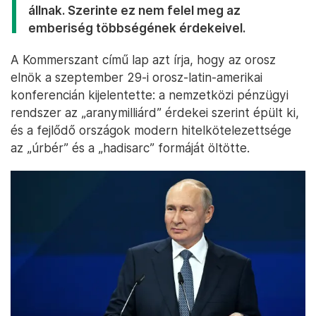
állnak. Szerinte ez nem felel meg az
emberiség többségének érdekeivel.
A Kommerszant című lap azt írja, hogy az orosz
elnök a szeptember 29-i orosz-latin-amerikai
konferencián kijelentette: a nemzetközi pénzügyi
rendszer az „aranymilliárd” érdekei szerint épült ki,
és a fejlődő országok modern hitelkötelezettsége
az „úrbér” és a „hadisarc” formáját öltötte.