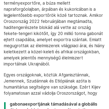
terményexportőre, a búza mellett
napraforgóolajban, árpában és kukoricában is a
legjelentősebb exportőrök közé tartoznak. Amikor
Oroszország 2022 februárjában megtámadta,
haditengerészete blokád alá vette az ország
fekete-tengeri kikötőit, így 20 millió tonna gabonát
ejtett csapdába, amelyet exportra szántak. Emiatt
megugrottak az élelmiszerek világpiaci árai, és hiány
keletkezett a közel-keleti és afrikai országokban,
amelyek jelentős mennyiségű élelmiszert
importálnak Ukrajnából.
Egyes országoknak, köztük Afganisztánnak,
Jemennek, Szudánnak és Etiópiának azóta is
humanitárius segítségre van szüksége. Ezért Kijev
folyamatosan azzal vádolja Oroszországot, hogy
gabonaexportjának támadásával a globális