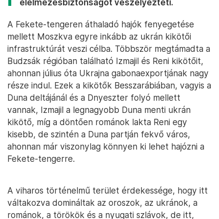
élelmezésbiztonságot veszélyezteti.
A Fekete-tengeren áthaladó hajók fenyegetése
mellett Moszkva egyre inkább az ukrán kikötői
infrastruktúrát veszi célba. Többször megtámadta a
Budzsák régióban található Izmajil és Reni kikötőit,
ahonnan július óta Ukrajna gabonaexportjának nagy
része indul. Ezek a kikötők Besszarábiában, vagyis a
Duna deltájánál és a Dnyeszter folyó mellett
vannak, Izmajil a legnagyobb Duna menti ukrán
kikötő, míg a döntően románok lakta Reni egy
kisebb, de szintén a Duna partján fekvő város,
ahonnan már viszonylag könnyen ki lehet hajózni a
Fekete-tengerre.
A viharos történelmű terület érdekessége, hogy itt
váltakozva domináltak az oroszok, az ukránok, a
románok, a törökök és a nyugati szlávok, de itt,