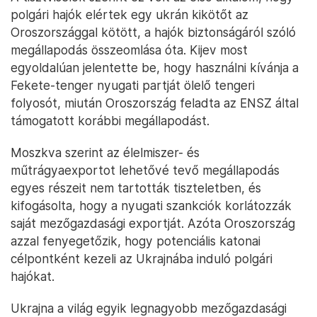
polgári hajók elértek egy ukrán kikötőt az
Oroszországgal kötött, a hajók biztonságáról szóló
megállapodás összeomlása óta. Kijev most
egyoldalúan jelentette be, hogy használni kívánja a
Fekete-tenger nyugati partját ölelő tengeri
folyosót, miután Oroszország feladta az ENSZ által
támogatott korábbi megállapodást.
Moszkva szerint az élelmiszer- és
műtrágyaexportot lehetővé tevő megállapodás
egyes részeit nem tartották tiszteletben, és
kifogásolta, hogy a nyugati szankciók korlátozzák
saját mezőgazdasági exportját. Azóta Oroszország
azzal fenyegetőzik, hogy potenciális katonai
célpontként kezeli az Ukrajnába induló polgári
hajókat.
Ukrajna a világ egyik legnagyobb mezőgazdasági