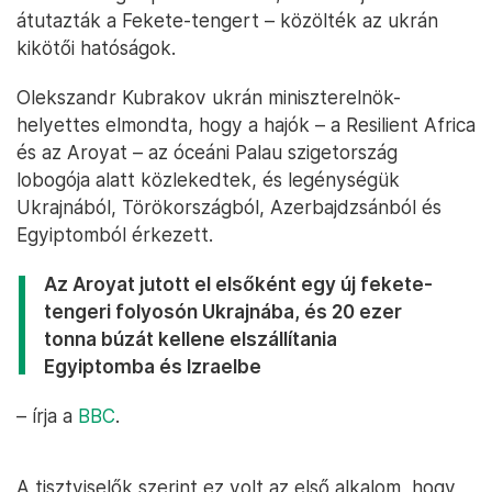
átutazták a Fekete-tengert – közölték az ukrán
kikötői hatóságok.
Olekszandr Kubrakov ukrán miniszterelnök-
helyettes elmondta, hogy a hajók – a Resilient Africa
és az Aroyat – az óceáni Palau szigetország
lobogója alatt közlekedtek, és legénységük
Ukrajnából, Törökországból, Azerbajdzsánból és
Egyiptomból érkezett.
Az Aroyat jutott el elsőként egy új fekete-
tengeri folyosón Ukrajnába, és 20 ezer
tonna búzát kellene elszállítania
Egyiptomba és Izraelbe
– írja a
BBC
.
A tisztviselők szerint ez volt az első alkalom, hogy