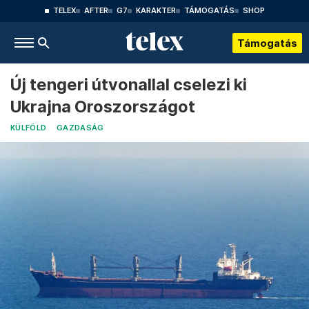
TELEX
AFTER
G7
KARAKTER
TÁMOGATÁS
SHOP
Támogatás
Új tengeri útvonallal cselezi ki
Ukrajna Oroszországot
KÜLFÖLD
GAZDASÁG